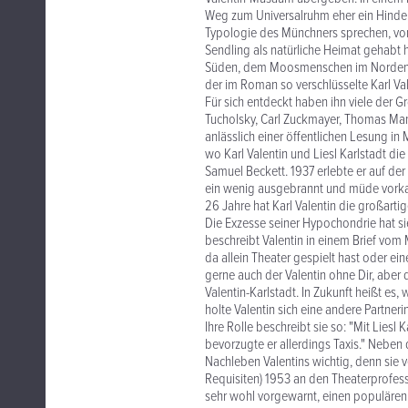
Weg zum Universalruhm eher ein Hindern
Typologie des Münchners sprechen, vo
Sendling als natürliche Heimat gehab
Süden, dem Moosmenschen im Norden". 
der im Roman so verschlüsselte Karl Val
Für sich entdeckt haben ihn viele der 
Tucholsky, Carl Zuckmayer, Thomas Mann
anlässlich einer öffentlichen Lesung in
wo Karl Valentin und Liesl Karlstadt di
Samuel Beckett. 1937 erlebte er auf de
ein wenig ausgebrannt und müde vorkam
26 Jahre hat Karl Valentin die großartig
Die Exzesse seiner Hypochondrie hat sie
beschreibt Valentin in einem Brief vom 
da allein Theater gespielt hast oder eine
gerne auch der Valentin ohne Dir, aber de
Valentin-Karlstadt. In Zukunft heißt es
holte Valentin sich eine andere Partneri
Ihre Rolle beschreibt sie so: "Mit Lies
bevorzugte er allerdings Taxis." Neben
Nachleben Valentins wichtig, denn sie 
Requisiten) 1953 an den Theaterprofes
sehr wohl vorgewarnt, einen populären