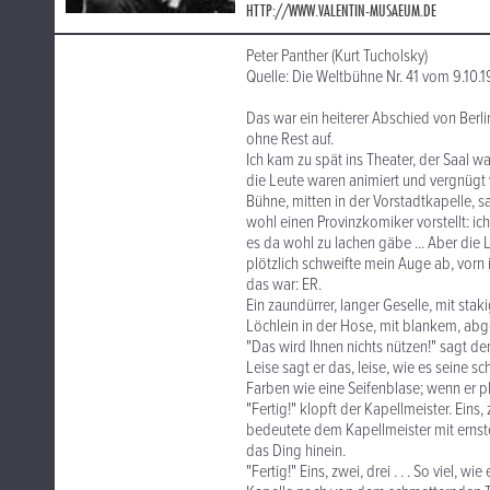
HTTP://WWW.VALENTIN-MUSAEUM.DE
Peter Panther (Kurt Tucholsky)
Quelle: Die Weltbühne Nr. 41 vom 9.10.1
Das war ein heiterer Abschied von Berl
ohne Rest auf.
Ich kam zu spät ins Theater, der Saal 
die Leute waren animiert und vergnügt
Bühne, mitten in der Vorstadtkapelle, s
wohl einen Provinzkomiker vorstellt: ic
es da wohl zu lachen gäbe ... Aber die 
plötzlich schweifte mein Auge ab, vorn 
das war: ER.
Ein zaundürrer, langer Geselle, mit sta
Löchlein in der Hose, mit blankem, abge
"Das wird Ihnen nichts nützen!" sagt der 
Leise sagt er das, leise, wie es seine sch
Farben wie eine Seifenblase; wenn er pl
"Fertig!" klopft der Kapellmeister. Eins,
bedeutete dem Kapellmeister mit ernstem
das Ding hinein.
"Fertig!" Eins, zwei, drei . . . So viel,