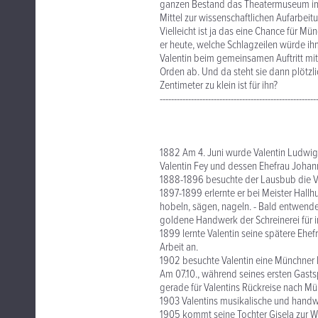
ganzen Bestand das Theatermuseum im 
Mittel zur wissenschaftlichen Aufarbei
Vielleicht ist ja das eine Chance für 
er heute, welche Schlagzeilen würde i
Valentin beim gemeinsamen Auftritt mit 
Orden ab. Und da steht sie dann plötzli
Zentimeter zu klein ist für ihn?
-------------------------------------------------------
1882 Am 4. Juni wurde Valentin Ludwig
Valentin Fey und dessen Ehefrau Johann
1888-1896 besuchte der Lausbub die Vo
1897-1899 erlernte er bei Meister Hallh
hobeln, sägen, nageln. - Bald entwende
goldene Handwerk der Schreinerei für imm
1899 lernte Valentin seine spätere Ehef
Arbeit an.
1902 besuchte Valentin eine Münchner 
Am 07.10., während seines ersten Gastsp
gerade für Valentins Rückreise nach M
1903 Valentins musikalische und handw
1905 kommt seine Tochter Gisela zur We