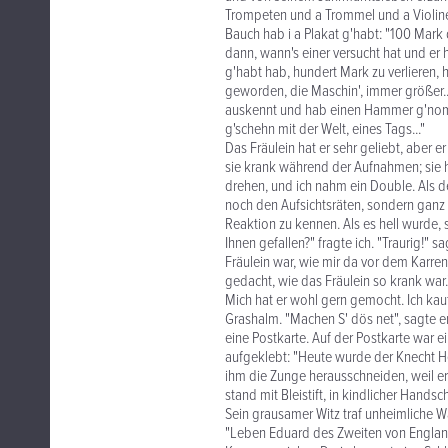
Trompeten und a Trommel und a Violine u
Bauch hab i a Plakat g'habt: "100 Mark 
dann, wann's einer versucht hat und er 
g'habt hab, hundert Mark zu verlieren,
geworden, die Maschin', immer größer..
auskennt und hab einen Hammer g'nomm
g'schehn mit der Welt, eines Tags..."
Das Fräulein hat er sehr geliebt, aber 
sie krank während der Aufnahmen; sie h
drehen, und ich nahm ein Double. Als der
noch den Aufsichtsräten, sondern ganz a
Reaktion zu kennen. Als es hell wurde, s
Ihnen gefallen?" fragte ich. "Traurig!"
Fräulein war, wie mir da vor dem Karre
gedacht, wie das Fräulein so krank war.
Mich hat er wohl gern gemocht. Ich kau
Grashalm. "Machen S' dös net", sagte er
eine Postkarte. Auf der Postkarte war e
aufgeklebt: "Heute wurde der Knecht H
ihm die Zunge herausschneiden, weil er
stand mit Bleistift, in kindlicher Handsch
Sein grausamer Witz traf unheimliche Wa
"Leben Eduard des Zweiten von Englan