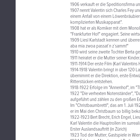
1906 verkauft er die Speditionsfirma u
1907 nennt Valentin sich Charles Fey un
einem Anfall von einem Löwenbräubierr
komplizierten Musikapparat".
1908 hat er als Komiker mit dem Mono
"Frankfurter Hof" engagiert. Seine wirts
1909 Liesl Karlstadt kennen und überrede
aba mia zwoa passat´n z´samm!"
1910 wird seine zweite Tochter Berta g
1911 heiratet er die Mutter seiner Kinder.
1911-1914 Der erste Film (Karl Valentins
1914-1918 Valentin bringt in über 120 
übernimmt er die Direktion, erste Entw
Ritterstücken entstehen.
1918-1922 Erfolge im "Annenhof", im "Th
1922 "Die verhexten Notenständer", "Da
aufgeführt und zählen zu den großen Er
Im "Christbaumbrettl", das am 1. Juli 19
er im Mai den Christbaum so billig bek
1922-1923 Bert Brecht, Erich Engel, Lie
Karl Valentin die Hauptrollen im surreali
Erster Auslandsauftritt (in Zürich)
1923 Tod der Mutter; Gastspiele in Wie