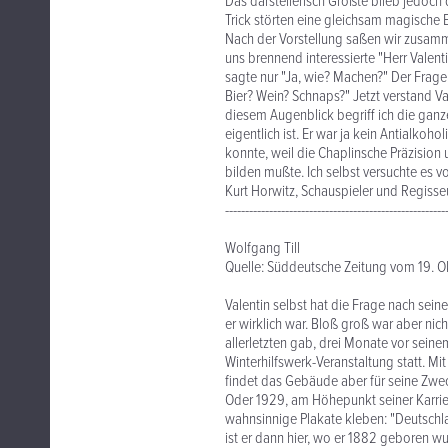
Das darstellerisch Größte blieb jedoch
Trick störten eine gleichsam magische 
Nach der Vorstellung saßen wir zusamme
uns brennend interessierte "Herr Valent
sagte nur "Ja, wie? Machen?" Der Frage
Bier? Wein? Schnaps?" Jetzt verstand Val
diesem Augenblick begriff ich die ganz
eigentlich ist. Er war ja kein Antialkoho
konnte, weil die Chaplinsche Präzision
bilden mußte. Ich selbst versuchte es v
Kurt Horwitz, Schauspieler und Regisseur
-------------------------------------------------------
Wolfgang Till
Quelle: Süddeutsche Zeitung vom 19. O
Valentin selbst hat die Frage nach sein
er wirklich war. Bloß groß war aber nich
allerletzten gab, drei Monate vor sein
Winterhilfswerk-Veranstaltung statt. M
findet das Gebäude aber für seine Zwec
Oder 1929, am Höhepunkt seiner Karriere,
wahnsinnige Plakate kleben: "Deutschla
ist er dann hier, wo er 1882 geboren w