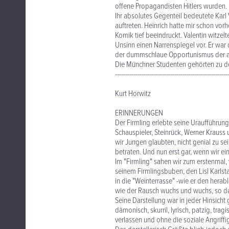
offene Propagandisten Hitlers wurden.
Ihr absolutes Gegenteil bedeutete Karl 
auftreten. Heinrich hatte mir schon vorh
Komik tief beeindruckt. Valentin witz
Unsinn einen Narrenspiegel vor. Er war
der dummschlaue Opportunismus der an
Die Münchner Studenten gehörten zu de
-------------------------------------------------------
Kurt Horwitz
ERINNERUNGEN
Der Firmling erlebte seine Uraufführung 
Schauspieler, Steinrück, Werner Krauss u
wir Jungen glaubten, nicht genial zu sei
betraten. Und nun erst gar, wenn wir ei
Im "Firmling" sahen wir zum erstenmal, w
seinem Firmlingsbuben, den Lisl Karlsta
in die "Weinterrasse" -wie er den herab
wie der Rausch wuchs und wuchs, so d
Seine Darstellung war in jeder Hinsicht 
dämonisch, skurril, lyrisch, patzig, trag
verlassen und ohne die soziale Angriffi