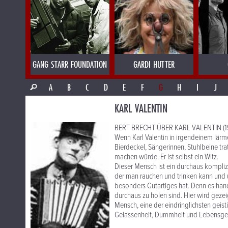
GANG STARR FOUNDATION
GARDI HUTTER
A
B
C
D
E
F
G
H
I
J
KARL VALENTIN
BERT BRECHT ÜBER KARL VALENTIN (1
Wenn Karl Valentin in irgendeinem lärm
Bierdeckel, Sängerinnen, Stuhlbeine tra
machen würde. Er ist selbst ein Witz.
Dieser Mensch ist ein durchaus komplizie
der man rauchen und trinken kann und u
besonders Gutartiges hat. Denn es hand
durchaus zu holen sind. Hier wird gezeig
Mensch, eine der eindringlichsten geis
Gelassenheit, Dummheit und Lebensgenuß