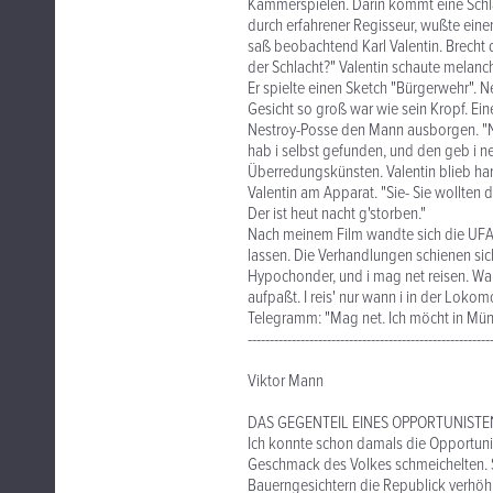
Kammerspielen. Darin kommt eine Schlac
durch erfahrener Regisseur, wußte eine
saß beobachtend Karl Valentin. Brecht d
der Schlacht?" Valentin schaute melanch
Er spielte einen Sketch "Bürgerwehr". 
Gesicht so groß war wie sein Kropf. Ein
Nestroy-Posse den Mann ausborgen. "Nei
hab i selbst gefunden, und den geb i n
Überredungskünsten. Valentin blieb har
Valentin am Apparat. "Sie- Sie wollten
Der ist heut nacht g'storben."
Nach meinem Film wandte sich die UFA a
lassen. Die Verhandlungen schienen sich 
Hypochonder, und i mag net reisen. Wan
aufpaßt. I reis' nur wann i in der Lokom
Telegramm: "Mag net. Ich möcht in Münc
-------------------------------------------------------
Viktor Mann
DAS GEGENTEIL EINES OPPORTUNISTE
Ich konnte schon damals die Opportunis
Geschmack des Volkes schmeichelten. Si
Bauerngesichtern die Republick verhöhn