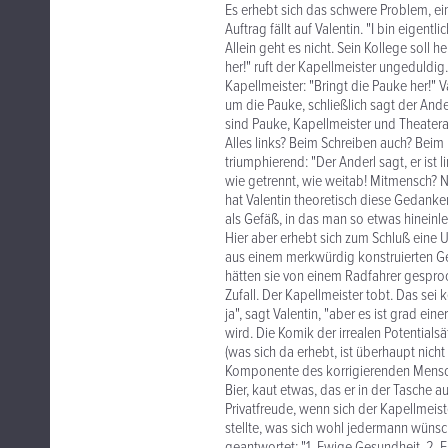
Es erhebt sich das schwere Problem, e
Auftrag fällt auf Valentin. "I bin eigentli
Allein geht es nicht. Sein Kollege soll
her!" ruft der Kapellmeister ungeduldig
Kapellmeister: "Bringt die Pauke her!" Va
um die Pauke, schließlich sagt der And
sind Pauke, Kapellmeister und Theatera
Alles links? Beim Schreiben auch? Bei
triumphierend: "Der Anderl sagt, er ist l
wie getrennt, wie weitab! Mitmensch? Ne
hat Valentin theoretisch diese Gedank
als Gefäß, in das man so etwas hinein
Hier aber erhebt sich zum Schluß eine U
aus einem merkwürdig konstruierten Ge
hätten sie von einem Radfahrer gespro
Zufall. Der Kapellmeister tobt. Das sei 
ja", sagt Valentin, "aber es ist grad e
wird. Die Komik der irrealen Potentialsä
(was sich da erhebt, ist überhaupt nicht 
Komponente des korrigierenden Mensche
Bier, kaut etwas, das er in der Tasche 
Privatfreude, wenn sich der Kapellmeist
stellte, was sich wohl jedermann wünsch
geantwortet: "1. Ewige Gesundheit. 2. Ei