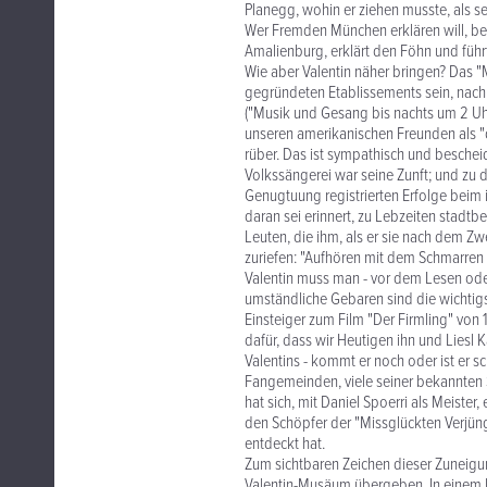
Planegg, wohin er ziehen musste, als
Wer Fremden München erklären will, be
Amalienburg, erklärt den Föhn und führt
Wie aber Valentin näher bringen? Das "
gegründeten Etablissements sein, nach
("Musik und Gesang bis nachts um 2 Uh
unseren amerikanischen Freunden als 
rüber. Das ist sympathisch und bescheid
Volkssängerei war seine Zunft; und zu d
Genugtuung registrierten Erfolge beim 
daran sei erinnert, zu Lebzeiten stadtb
Leuten, die ihm, als er sie nach dem Zwe
zuriefen: "Aufhören mit dem Schmarren
Valentin muss man - vor dem Lesen od
umständliche Gebaren sind die wichtigs
Einsteiger zum Film "Der Firmling" von 1
dafür, dass wir Heutigen ihn und Liesl 
Valentins - kommt er noch oder ist er s
Fangemeinden, viele seiner bekannten S
hat sich, mit Daniel Spoerri als Meister
den Schöpfer der "Missglückten Verjün
entdeckt hat.
Zum sichtbaren Zeichen dieser Zuneigu
Valentin-Musäum übergeben. In einem R