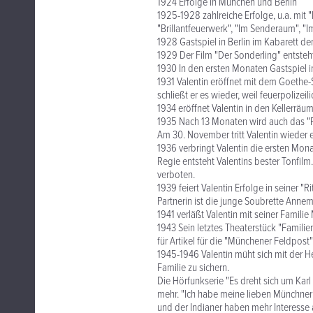
1924 Erfolge in München und Berlin
1925-1928 zahlreiche Erfolge, u.a. mit "
"Brillantfeuerwerk", "Im Senderaum", 
1928 Gastspiel in Berlin im Kabarett der
1929 Der Film "Der Sonderling" entsteh
1930 In den ersten Monaten Gastspiel 
1931 Valentin eröffnet mit dem Goethe-
schließt er es wieder, weil feuerpolizeil
1934 eröffnet Valentin in den Kellerrä
1935 Nach 13 Monaten wird auch das "Pa
Am 30. November tritt Valentin wieder e
1936 verbringt Valentin die ersten Mona
Regie entsteht Valentins bester Tonfil
verboten.
1939 feiert Valentin Erfolge in seiner 
Partnerin ist die junge Soubrette Annem
1941 verläßt Valentin mit seiner Familie
1943 Sein letztes Theaterstück "Familie
für Artikel für die "Münchener Feldpos
1945-1946 Valentin müht sich mit der He
Familie zu sichern.
Die Hörfunkserie "Es dreht sich um Karl
mehr. "Ich habe meine lieben Münchne
und der Indianer haben mehr Interesse 