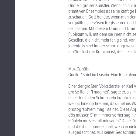
Und ein großer Künstler. Wenn ihn nur 
primitiven Ensembles ist seine kräftige 
zuschauen. Gott behüte, wenn man den 
verquälten, nervösen Regisseuren und D
nein sagen. Mit diesem Drum und Dran
Publikum will, mit dem sie ihren nicht s
Gesellen, die nicht mehr fähig sind, vo
jedenfalls sind immer schon dagewesen. K
maßlos lustiger Komiker ist, der links d
-------------------------------------------------------
Max Ophüls
Quelle: "Spiel im Dasein. Eine Rückblen
Einer der größten Volksdarsteller, Karl V
große Rolle. "I mag net", sagte er, als 
einer durch den Schornstein krabbeln od
wenn's hineinschreiben, daß i net ins 
photographiern mag i aa net. Diese Appa
dös müssen S' mir immer vorher sag'n, wa
Fräulein muß es mit mir sag'n." Das Frä
und die ihm immer einhalf, wenn er nicht
ausgedacht hat. Aus seiner Gedächtnisno