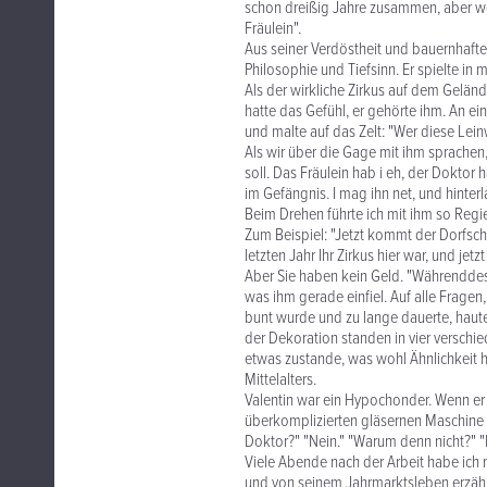
schon dreißig Jahre zusammen, aber weil
Fräulein".
Aus seiner Verdöstheit und bauernhaften
Philosophie und Tiefsinn. Er spielte in
Als der wirkliche Zirkus auf dem Geländ
hatte das Gefühl, er gehörte ihm. An e
und malte auf das Zelt: "Wer diese Lein
Als wir über die Gage mit ihm sprachen, 
soll. Das Fräulein hab i eh, der Doktor 
im Gefängnis. I mag ihn net, und hinterla
Beim Drehen führte ich mit ihm so Regie,
Zum Beispiel: "Jetzt kommt der Dorfschu
letzten Jahr Ihr Zirkus hier war, und jet
Aber Sie haben kein Geld. "Währenddess
was ihm gerade einfiel. Auf alle Fragen
bunt wurde und zu lange dauerte, haut
der Dekoration standen in vier verschi
etwas zustande, was wohl Ähnlichkeit 
Mittelalters.
Valentin war ein Hypochonder. Wenn er n
überkomplizierten gläsernen Maschine in
Doktor?" "Nein." "Warum denn nicht?" "E
Viele Abende nach der Arbeit habe ich
und von seinem Jahrmarktsleben erzähl