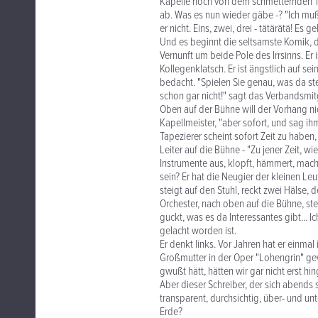
Kapelle noch von dem schmetternden Tu
ab. Was es nun wieder gäbe -? "Ich muß
er nicht. Eins, zwei, drei - tätärätä! Es ge
Und es beginnt die seltsamste Komik, d
Vernunft um beide Pole des Irrsinns. Er 
Kollegenklatsch. Er ist ängstlich auf se
bedacht. "Spielen Sie genau, was da steht
schon gar nicht!" sagt das Verbandsmit
Oben auf der Bühne will der Vorhang nic
Kapellmeister, "aber sofort, und sag ih
Tapezierer scheint sofort Zeit zu haben
Leiter auf die Bühne - "Zu jener Zeit, wi
Instrumente aus, klopft, hämmert, macht
sein? Er hat die Neugier der kleinen Leu
steigt auf den Stuhl, reckt zwei Hälse, 
Orchester, nach oben auf die Bühne, stei
guckt, was es da Interessantes gibt...
gelacht worden ist.
Er denkt links. Vor Jahren hat er einmal
Großmutter in der Oper "Lohengrin" ge
gwußt hätt, hätten wir gar nicht erst h
Aber dieser Schreiber, der sich abends 
transparent, durchsichtig, über- und un
Erde?