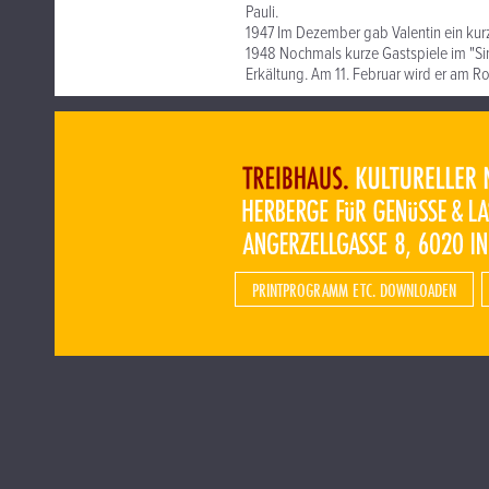
Pauli.
1947 Im Dezember gab Valentin ein kurz
1948 Nochmals kurze Gastspiele im "Simp
Erkältung. Am 11. Februar wird er am
PRINTPROGRAMM ETC. DOWNLOADEN