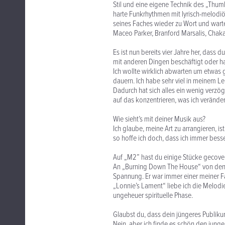
Stil und eine eigene Technik des „Thumb a
harte Funkrhythmen mit lyrisch-melodi
seines Faches wieder zu Wort und warte
Maceo Parker, Branford Marsalis, Chaka
Es ist nun bereits vier Jahre her, dass
mit anderen Dingen beschäftigt oder ha
Ich wollte wirklich abwarten um etwas g
dauern. Ich habe sehr viel in meinem 
Dadurch hat sich alles ein wenig verzög
auf das konzentrieren, was ich veränder
Wie sieht’s mit deiner Musik aus?
Ich glaube, meine Art zu arrangieren, i
so hoffe ich doch, dass ich immer bess
Auf „M2” hast du einige Stücke gecove
An „Burning Down The House“ von den T
Spannung. Er war immer einer meiner F
„Lonnie’s Lament“ liebe ich die Melodi
ungeheuer spirituelle Phase.
Glaubst du, dass dein jüngeres Publik
Nein, aber ich finde es schön den junge