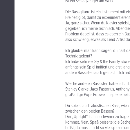
ist ein Schlagzeuger am Werk.
Die Bassgitarre ist ein Instrument mit 
Freiheit gibt, damit zu experimentieren?
Ja, ganz sicher. Wenn du Klavier spielst
gegeben, ich meine technisch. Aber di
Problem dabei ist, dass es eben ein Bas
also schwierig, etwas als Lead-Artist d
Ich glaube, man kann sagen, du hast da
Technik gelernt?
Ich habe sehr viel Sly & the Family Ston
anfangs sein Spiel imitiert und erst la
andere Bassisten auch gemacht. Ich hab
Welche anderen Bassisten haben dich b
Stanley Clarke, Jaco Pastorius, Anthon
großartige Pops Popwell – spielte bei
Du spielst auch akustischen Bass, wie
zwischen den beiden Bässen?
Der „Upright“ ist nur schwerer zu trage
kommst. Nein, Spaß beiseite: die Sache 
heißt, du musst nicht so viel spielen 