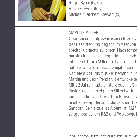
Roger Byam (ts, ss)
Bruce Flowers (key)
Michael "Patches" Stewart (tp)
MARCUS MILLER
Geboren und aufgewachsen in Brooklyn, 
des Bassisten und begann im Alter von a
spielte, Klarinette zu lernen. Nach form
nur sie eine rasche Integration in Funk
erhaltend, brach Miller bald auf, um si
hatte er bereits als Sechzehnjähriger m
Karriere als Studiomusiker begann. Zu 
Mardin und Leon Pendarvis entwickelte M
Mit 22 Jahren hatte er, stark beeinfluß
Pastorius, seinen eigenen Stil entwickel
Smith, Luther Vandross, Tom Browne, Gro
Sinatra, Georg Benson, Chaka Khan, Bo
Sanborn. Sein aktuelles Album ist "M2" 
zeitgenössischem R&B und Pop sowie kl