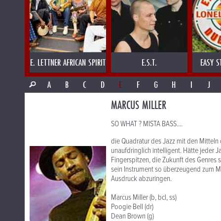
E. LETTNER AFRICAN SPIRIT
E.S.T.
EASY S
A
B
C
D
E
F
G
H
I
J
MARCUS MILLER
SO WHAT ? MISTA BASS....
die Quadratur des Jazz mit den Mitteln 
unaufdringlich intelligent. Hätte jeder 
Fingerspitzen, die Zukunft des Genres s
sein Instrument so überzeugend zum M
Ausdruck abzuringen.
Marcus Miller (b, bcl, ss)
Poogie Bell (dr)
Dean Brown (g)