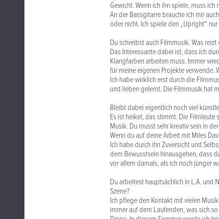
Gewicht. Wenn ich ihn spiele, muss ich 
An der Bassgitarre brauche ich mir auc
oder nicht. Ich spiele den „Upright“ n
Du schreibst auch Filmmusik. Was reizt 
Das Interessante dabei ist, dass ich d
Klangfarben arbeiten muss. Immer wiede
für meine eigenen Projekte verwende. W
Ich habe wirklich erst durch die Filmm
und lieben gelernt. Die Filmmusik hat 
Bleibt dabei eigentlich noch viel künstle
Es ist heikel, das stimmt. Die Filmleute 
Musik. Du musst sehr kreativ sein in de
Wenn du auf deine Arbeit mit Miles Davi
Ich habe durch ihn Zuversicht und Selb
dem Bewusstsein hinausgehen, dass das,
vor allem damals, als ich noch jünger wa
Du arbeitest hauptsächlich in L.A. und
Szene?
Ich pflege den Kontakt mit vielen Musike
immer auf dem Laufenden, was sich so