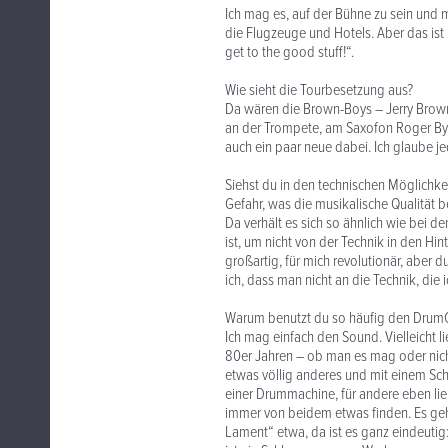
Ich mag es, auf der Bühne zu sein und me
die Flugzeuge und Hotels. Aber das ist 
get to the good stuff!“.
Wie sieht die Tourbesetzung aus?
Da wären die Brown-Boys – Jerry Brown
an der Trompete, am Saxofon Roger Bya
auch ein paar neue dabei. Ich glaube jed
Siehst du in den technischen Möglichke
Gefahr, was die musikalische Qualität be
Da verhält es sich so ähnlich wie bei d
ist, um nicht von der Technik in den Hin
großartig, für mich revolutionär, abe
ich, dass man nicht an die Technik, die 
Warum benutzt du so häufig den Dru
Ich mag einfach den Sound. Vielleicht l
80er Jahren – ob man es mag oder nicht
etwas völlig anderes und mit einem Sch
einer Drummachine, für andere eben li
immer von beidem etwas finden. Es geh
Lament“ etwa, da ist es ganz eindeutig