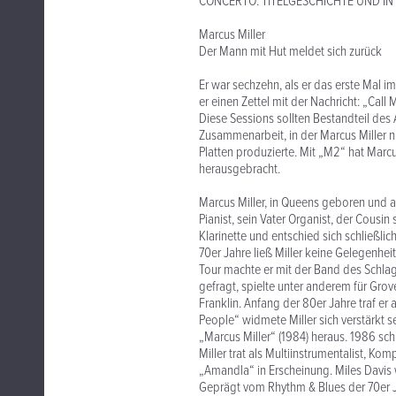
CONCERTO. TITELGESCHICHTE UND IN
Marcus Miller
Der Mann mit Hut meldet sich zurück
Er war sechzehn, als er das erste Mal im
er einen Zettel mit der Nachricht: „Call
Diese Sessions sollten Bestandteil des
Zusammenarbeit, in der Marcus Miller ni
Platten produzierte. Mit „M2“ hat Mar
herausgebracht.
Marcus Miller, in Queens geboren und au
Pianist, sein Vater Organist, der Cousin
Klarinette und entschied sich schließlic
70er Jahre ließ Miller keine Gelegenhei
Tour machte er mit der Band des Schlag
gefragt, spielte unter anderem für Gro
Franklin. Anfang der 80er Jahre traf er
People“ widmete Miller sich verstärkt 
„Marcus Miller“ (1984) heraus. 1986 sc
Miller trat als Multiinstrumentalist, K
„Amandla“ in Erscheinung. Miles Davis w
Geprägt vom Rhythm & Blues der 70er J