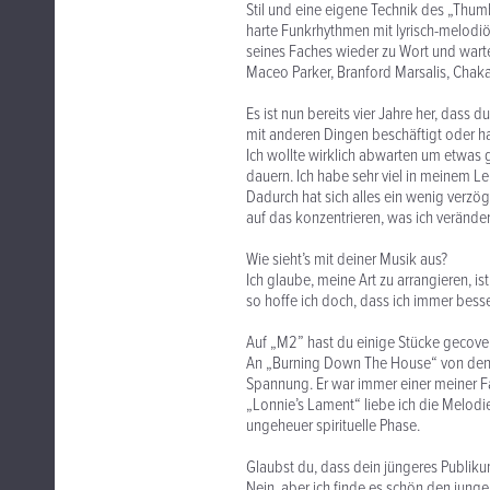
Stil und eine eigene Technik des „Thumb a
harte Funkrhythmen mit lyrisch-melodi
seines Faches wieder zu Wort und warte
Maceo Parker, Branford Marsalis, Chaka
Es ist nun bereits vier Jahre her, dass
mit anderen Dingen beschäftigt oder ha
Ich wollte wirklich abwarten um etwas g
dauern. Ich habe sehr viel in meinem 
Dadurch hat sich alles ein wenig verzög
auf das konzentrieren, was ich veränder
Wie sieht’s mit deiner Musik aus?
Ich glaube, meine Art zu arrangieren, i
so hoffe ich doch, dass ich immer bess
Auf „M2” hast du einige Stücke gecove
An „Burning Down The House“ von den T
Spannung. Er war immer einer meiner F
„Lonnie’s Lament“ liebe ich die Melodi
ungeheuer spirituelle Phase.
Glaubst du, dass dein jüngeres Publik
Nein, aber ich finde es schön den junge