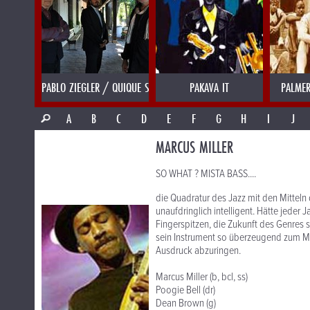
PABLO ZIEGLER / QUIQUE SINESI
PAKAVA IT
PALMER
A
B
C
D
E
F
G
H
I
J
MARCUS MILLER
SO WHAT ? MISTA BASS....
die Quadratur des Jazz mit den Mitteln 
unaufdringlich intelligent. Hätte jeder 
Fingerspitzen, die Zukunft des Genres s
sein Instrument so überzeugend zum M
Ausdruck abzuringen.
Marcus Miller (b, bcl, ss)
Poogie Bell (dr)
Dean Brown (g)