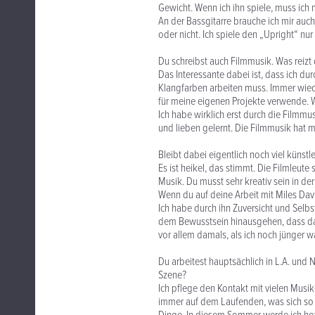
Gewicht. Wenn ich ihn spiele, muss ich 
An der Bassgitarre brauche ich mir auc
oder nicht. Ich spiele den „Upright“ n
Du schreibst auch Filmmusik. Was reizt 
Das Interessante dabei ist, dass ich d
Klangfarben arbeiten muss. Immer wiede
für meine eigenen Projekte verwende. W
Ich habe wirklich erst durch die Filmm
und lieben gelernt. Die Filmmusik hat 
Bleibt dabei eigentlich noch viel künstle
Es ist heikel, das stimmt. Die Filmleute 
Musik. Du musst sehr kreativ sein in de
Wenn du auf deine Arbeit mit Miles Davi
Ich habe durch ihn Zuversicht und Selb
dem Bewusstsein hinausgehen, dass das,
vor allem damals, als ich noch jünger wa
Du arbeitest hauptsächlich in L.A. und
Szene?
Ich pflege den Kontakt mit vielen Musike
immer auf dem Laufenden, was sich so