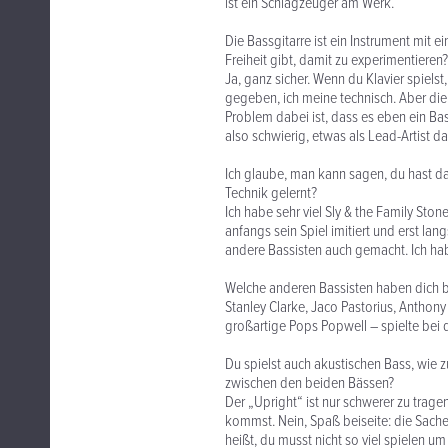
ist ein Schlagzeuger am Werk.
Die Bassgitarre ist ein Instrument mit 
Freiheit gibt, damit zu experimentieren?
Ja, ganz sicher. Wenn du Klavier spielst
gegeben, ich meine technisch. Aber di
Problem dabei ist, dass es eben ein Bas
also schwierig, etwas als Lead-Artist d
Ich glaube, man kann sagen, du hast da
Technik gelernt?
Ich habe sehr viel Sly & the Family Ston
anfangs sein Spiel imitiert und erst la
andere Bassisten auch gemacht. Ich hab
Welche anderen Bassisten haben dich b
Stanley Clarke, Jaco Pastorius, Anthon
großartige Pops Popwell – spielte bei
Du spielst auch akustischen Bass, wie
zwischen den beiden Bässen?
Der „Upright“ ist nur schwerer zu trage
kommst. Nein, Spaß beiseite: die Sache 
heißt, du musst nicht so viel spielen 