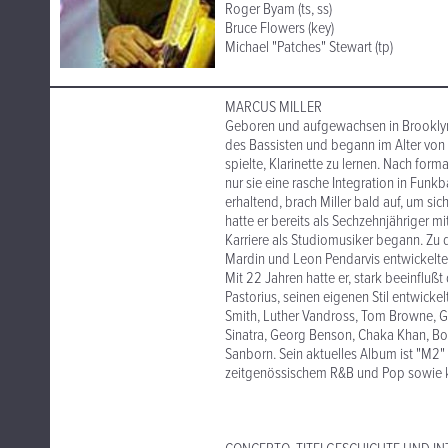
Roger Byam (ts, ss)
Bruce Flowers (key)
Michael "Patches" Stewart (tp)
MARCUS MILLER
Geboren und aufgewachsen in Brooklyn, 
des Bassisten und begann im Alter von a
spielte, Klarinette zu lernen. Nach form
nur sie eine rasche Integration in Funk
erhaltend, brach Miller bald auf, um si
hatte er bereits als Sechzehnjähriger m
Karriere als Studiomusiker begann. Zu 
Mardin und Leon Pendarvis entwickelte M
Mit 22 Jahren hatte er, stark beeinfluß
Pastorius, seinen eigenen Stil entwickel
Smith, Luther Vandross, Tom Browne, Gro
Sinatra, Georg Benson, Chaka Khan, Bo
Sanborn. Sein aktuelles Album ist "M2" 
zeitgenössischem R&B und Pop sowie kl