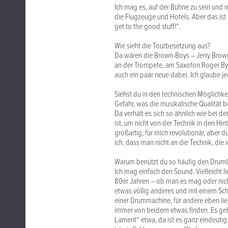
Ich mag es, auf der Bühne zu sein und me
die Flugzeuge und Hotels. Aber das ist 
get to the good stuff!“.
Wie sieht die Tourbesetzung aus?
Da wären die Brown-Boys – Jerry Brown
an der Trompete, am Saxofon Roger Bya
auch ein paar neue dabei. Ich glaube jed
Siehst du in den technischen Möglichke
Gefahr, was die musikalische Qualität be
Da verhält es sich so ähnlich wie bei d
ist, um nicht von der Technik in den Hin
großartig, für mich revolutionär, abe
ich, dass man nicht an die Technik, die 
Warum benutzt du so häufig den Dru
Ich mag einfach den Sound. Vielleicht l
80er Jahren – ob man es mag oder nicht
etwas völlig anderes und mit einem Sch
einer Drummachine, für andere eben li
immer von beidem etwas finden. Es geh
Lament“ etwa, da ist es ganz eindeutig