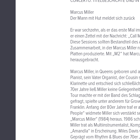
CONCERTO. TITELGESCHICHTE UND IN
Marcus Miller
Der Mann mit Hut meldet sich zurück
Er war sechzehn, als er das erste Mal im
er einen Zettel mit der Nachricht: „Call
Diese Sessions sollten Bestandteil des
Zusammenarbeit, in der Marcus Miller ni
Platten produzierte. Mit „M2“ hat Mar
herausgebracht.
Marcus Miller, in Queens geboren und au
Pianist, sein Vater Organist, der Cousin
Klarinette und entschied sich schließlic
70er Jahre ließ Miller keine Gelegenhei
Tour machte er mit der Band des Schlag
gefragt, spielte unter anderem für Gro
Franklin. Anfang der 80er Jahre traf er
People“ widmete Miller sich verstärkt 
„Marcus Miller“ (1984) heraus. 1986 sc
Miller trat als Multiinstrumentalist, K
„Amandla“ in Erscheinung. Miles Davis w
Geprägt vom Rhythm & Blues der 70er J