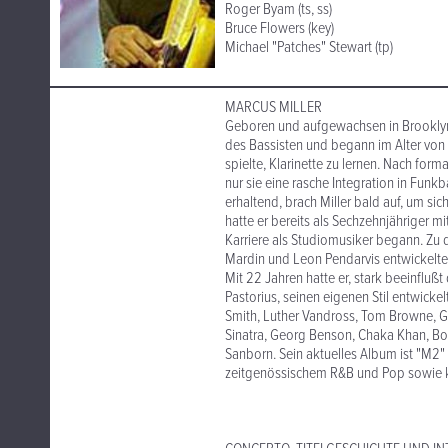
Roger Byam (ts, ss)
Bruce Flowers (key)
Michael "Patches" Stewart (tp)
MARCUS MILLER
Geboren und aufgewachsen in Brooklyn, 
des Bassisten und begann im Alter von a
spielte, Klarinette zu lernen. Nach form
nur sie eine rasche Integration in Funk
erhaltend, brach Miller bald auf, um si
hatte er bereits als Sechzehnjähriger m
Karriere als Studiomusiker begann. Zu 
Mardin und Leon Pendarvis entwickelte M
Mit 22 Jahren hatte er, stark beeinfluß
Pastorius, seinen eigenen Stil entwickel
Smith, Luther Vandross, Tom Browne, Gro
Sinatra, Georg Benson, Chaka Khan, Bo
Sanborn. Sein aktuelles Album ist "M2" 
zeitgenössischem R&B und Pop sowie kl