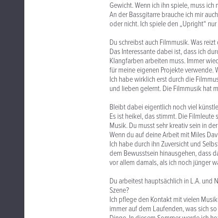
Gewicht. Wenn ich ihn spiele, muss ich 
An der Bassgitarre brauche ich mir auc
oder nicht. Ich spiele den „Upright“ n
Du schreibst auch Filmmusik. Was reizt 
Das Interessante dabei ist, dass ich d
Klangfarben arbeiten muss. Immer wiede
für meine eigenen Projekte verwende. W
Ich habe wirklich erst durch die Filmm
und lieben gelernt. Die Filmmusik hat 
Bleibt dabei eigentlich noch viel künstle
Es ist heikel, das stimmt. Die Filmleute 
Musik. Du musst sehr kreativ sein in de
Wenn du auf deine Arbeit mit Miles Davi
Ich habe durch ihn Zuversicht und Selb
dem Bewusstsein hinausgehen, dass das,
vor allem damals, als ich noch jünger wa
Du arbeitest hauptsächlich in L.A. und
Szene?
Ich pflege den Kontakt mit vielen Musike
immer auf dem Laufenden, was sich so