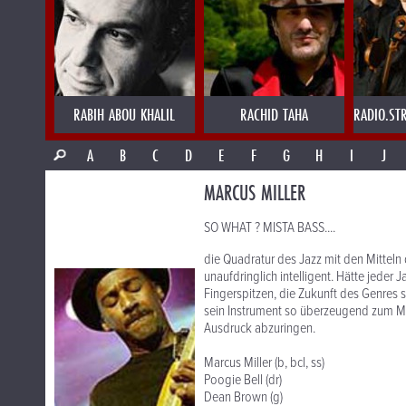
RABIH ABOU KHALIL
RACHID TAHA
RADIO.ST
A
B
C
D
E
F
G
H
I
J
MARCUS MILLER
SO WHAT ? MISTA BASS....
die Quadratur des Jazz mit den Mitteln 
unaufdringlich intelligent. Hätte jeder 
Fingerspitzen, die Zukunft des Genres s
sein Instrument so überzeugend zum M
Ausdruck abzuringen.
Marcus Miller (b, bcl, ss)
Poogie Bell (dr)
Dean Brown (g)