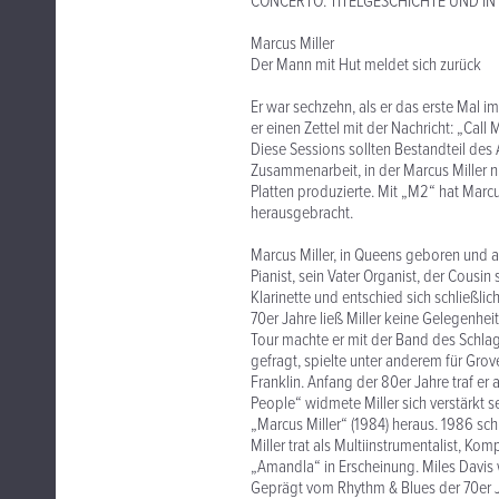
CONCERTO. TITELGESCHICHTE UND IN
Marcus Miller
Der Mann mit Hut meldet sich zurück
Er war sechzehn, als er das erste Mal im
er einen Zettel mit der Nachricht: „Call
Diese Sessions sollten Bestandteil des
Zusammenarbeit, in der Marcus Miller ni
Platten produzierte. Mit „M2“ hat Mar
herausgebracht.
Marcus Miller, in Queens geboren und au
Pianist, sein Vater Organist, der Cousin
Klarinette und entschied sich schließlic
70er Jahre ließ Miller keine Gelegenhei
Tour machte er mit der Band des Schlag
gefragt, spielte unter anderem für Gro
Franklin. Anfang der 80er Jahre traf er
People“ widmete Miller sich verstärkt 
„Marcus Miller“ (1984) heraus. 1986 sc
Miller trat als Multiinstrumentalist, K
„Amandla“ in Erscheinung. Miles Davis w
Geprägt vom Rhythm & Blues der 70er J