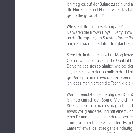
Ich mag es, auf der Bühne zu sein und me
die Flugzeuge und Hotels. Aber das ist 
get to the good stuff!“.
Wie sieht die Tourbesetzung aus?
Da wären die Brown-Boys – Jerry Brown
an der Trompete, am Saxofon Roger Bya
auch ein paar neue dabei. Ich glaube jed
Siehst du in den technischen Möglichke
Gefahr, was die musikalische Qualität be
Da verhält es sich so ähnlich wie bei d
ist, um nicht von der Technik in den Hin
großartig, für mich revolutionär, abe
ich, dass man nicht an die Technik, die 
Warum benutzt du so häufig den Dru
Ich mag einfach den Sound. Vielleicht l
80er Jahren – ob man es mag oder nicht
etwas völlig anderes und mit einem Sch
einer Drummachine, für andere eben li
immer von beidem etwas finden. Es geh
Lament“ etwa, da ist es ganz eindeutig