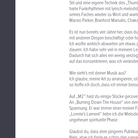
Stil und eine eigene Technik des „Thumb a
harte Funkrhythmen mit lyrisch-melodi
seines Faches wieder zu Wort und warte
Maceo Parker, Branford Marsalis, Chaka
Es ist nun bereits vier Jahre her, dass
mit anderen Dingen beschäftigt oder ha
Ich wollte wirklich abwarten um etwas g
dauern. Ich habe sehr viel in meinem 
Dadurch hat sich alles ein wenig verzög
auf das konzentrieren, was ich veränder
Wie sieht’s mit deiner Musik aus?
Ich glaube, meine Art zu arrangieren, i
so hoffe ich doch, dass ich immer bess
Auf „M2” hast du einige Stücke gecove
An „Burning Down The House“ von den T
Spannung. Er war immer einer meiner F
„Lonnie’s Lament“ liebe ich die Melodi
ungeheuer spirituelle Phase.
Glaubst du, dass dein jüngeres Publik
Nein, aber ich finde es schön den junge