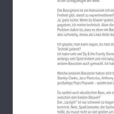
ist ein Schlagzeuger am Werk.
Die Bassgitarre ist ein Instrument mit 
Freiheit gibt, damit zu experimentieren?
Ja, ganz sicher. Wenn du Klavier spielst
gegeben, ich meine technisch. Aber di
Problem dabei ist, dass es eben ein Bas
also schwierig, etwas als Lead-Artist d
Ich glaube, man kann sagen, du hast da
Technik gelernt?
Ich habe sehr viel Sly & the Family Ston
anfangs sein Spiel imitiert und erst la
andere Bassisten auch gemacht. Ich hab
Welche anderen Bassisten haben dich b
Stanley Clarke, Jaco Pastorius, Anthon
großartige Pops Popwell – spielte bei
Du spielst auch akustischen Bass, wie
zwischen den beiden Bässen?
Der „Upright“ ist nur schwerer zu trage
kommst. Nein, Spaß beiseite: die Sache 
heißt, du musst nicht so viel spielen 