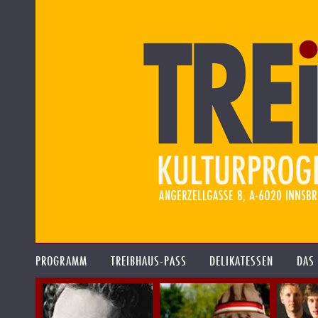
PROGRAMM
TREIBHAUS-PASS
DELIKATESSEN
DAS