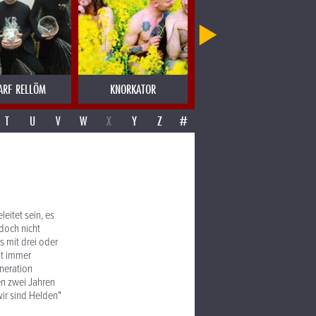
ARF RELLÖM
KNORKATOR
KOENIGLEOPOLD
T
U
V
W
X
Y
Z
#
itet sein, es
doch nicht
 mit drei oder
it immer
neration
en zwei Jahren
wir sind Helden"