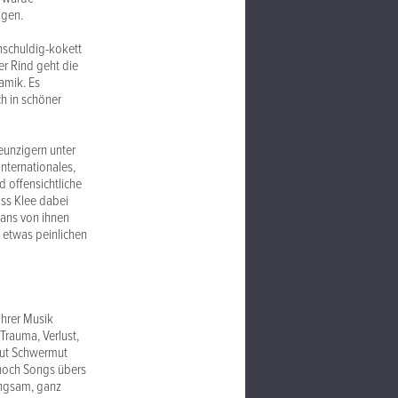
igen.
unschuldig-kokett
mer Rind geht die
amik. Es
ch in schöner
eunzigern unter
internationales,
 offensichtliche
ass Klee dabei
Fans von ihnen
 etwas peinlichen
ihrer Musik
Trauma, Verlust,
mut Schwermut
 noch Songs übers
angsam, ganz