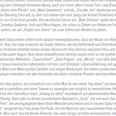
s Landes zählen. Unterstützt wurden Klee, neben den beiden auch live mitwir
ug) und Christoph Schneider (Bass), auch von ihrem alten Freund Tom Liwa (Flo
 „Keine zehn Pferde“ und „Mein Geheimnis“ schrieb. „Für alle, die“ wiederum wa
ten Backing Chor auf, zu dem sich neben den drei Jungs der Kölner Punkband 
s von Erdmöbel gesellte. Die akustische Gitarre auf „Mein Zimmer“ spielt der 
Cornelius Quabeck. Und auch Nina Hagen, die schon zu Zeiten von Ralley ein F
 vorbei, um auf „Gegen den Strom“ ein paar Zeilen zum Besten zu geben.
einen Stippvisiten sollten nicht darüber hinwegtäuschen, dass der Musik von Kl
 Klar, das liegt einerseits an Suzies Stimme, die viel Zärtlichkeit und Ehrlichkei
 zu findende Intimität immer wieder überrascht. Eine Stimme zwischen Filou un
 Nouvelle Vague. Aber diese entwaffnende Stimme würde nicht so tief greifen
wirkenden Melodien. „Tausendfach“, „Zwei Fragen“ und „Mit dir“ sind über alle
 hinaus klassische Liebeslieder mit Herz und Verstand, Lebenserfahrung und 
as Wohl und Wehe großer Gefühle und inniger Bindungen. Die klaren poetische
ngen erleichtern bei aller Intensität und allem scheinbar Privaten eine Identifi
…die alles geben, die romantisch und voller Mut für den einen Tag leben“) ist ei
t zu genießen und seine Träume so zwanglos wie möglich zu verwirklichen. Ric
 für den Dancefloor baut „Solang du lebst“ musikalisch auf alarmierenden Wave
offnung. Dann gibt es diesen wunderbaren Basslauf in „Gold“, der wie auch d
 Film“ die unvergängliche New-Order-Melodik beschwört und in neuem Glanz ers
e“ versprüht das Flair jenes Girl-Punk, der die Nummer zum rauschenden Fest e
 Aber auch das tröstende Element, das viele Songs von Klee kennzeichnet, hat