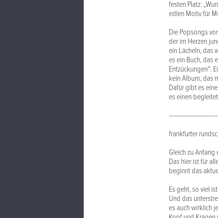
festen Platz: „Wu
edlen Motiv für M
Die Popsongs von 
der im Herzen jun
ein Lächeln, das 
es ein Buch, das e
Entzückungen“. Ei
kein Album, das mi
Dafür gibt es ein
es einen begleitet
-------------------------
frankfurter runds
Gleich zu Anfang d
Das hier ist für al
beginnt das aktuel
Es geht, so viel 
Und das unterstre
es auch wirklich 
Kopf und Kragen 