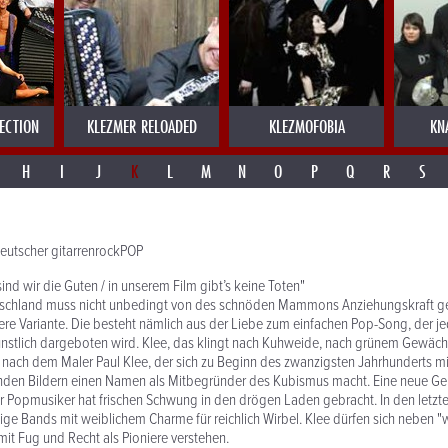
ECTION
KLEZMER RELOADED
KLEZMOFOBIA
KN
H
I
J
K
L
M
N
O
P
Q
R
S
 deutscher gitarrenrockPOP
ind wir die Guten / in unserem Film gibt’s keine Toten"
schland muss nicht unbedingt von des schnöden Mammons Anziehungskraft gele
ere Variante. Die besteht nämlich aus der Liebe zum einfachen Pop-Song, der je
nstlich dargeboten wird. Klee, das klingt nach Kuhweide, nach grünem Gewächs
er nach dem Maler Paul Klee, der sich zu Beginn des zwanzigsten Jahrhunderts m
nden Bildern einen Namen als Mitbegründer des Kubismus macht. Eine neue Ge
 Popmusiker hat frischen Schwung in den drögen Laden gebracht. In den letzt
ige Bands mit weiblichem Charme für reichlich Wirbel. Klee dürfen sich neben "
it Fug und Recht als Pioniere verstehen.