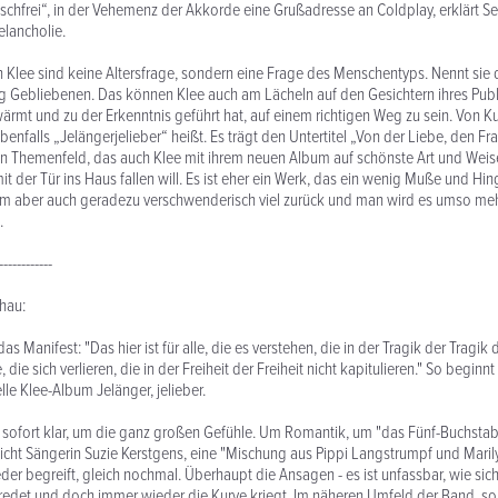
nschfrei“, in der Vehemenz der Akkorde eine Grußadresse an Coldplay, erklärt 
elancholie.
Klee sind keine Altersfrage, sondern eine Frage des Menschentyps. Nennt sie 
g Gebliebenen. Das können Klee auch am Lächeln auf den Gesichtern ihres Pub
wärmt und zu der Erkenntnis geführt hat, auf einem richtigen Weg zu sein. Von Ku
benfalls „Jelängerjelieber“ heißt. Es trägt den Untertitel „Von der Liebe, den 
n Themenfeld, das auch Klee mit ihrem neuen Album auf schönste Art und Weise
t der Tür ins Haus fallen will. Es ist eher ein Werk, das ein wenig Muße und Hin
em aber auch geradezu verschwenderisch viel zurück und man wird es umso mehr
.
------------
chau:
as Manifest: "Das hier ist für alle, die es verstehen, die in der Tragik der Tragi
le, die sich verlieren, die in der Freiheit der Freiheit nicht kapitulieren." So beginn
le Klee-Album Jelänger, jelieber.
ist sofort klar, um die ganz großen Gefühle. Um Romantik, um "das Fünf-Buchsta
icht Sängerin Suzie Kerstgens, eine "Mischung aus Pippi Langstrumpf und Mari
jeder begreift, gleich nochmal. Überhaupt die Ansagen - es ist unfassbar, wie si
redet und doch immer wieder die Kurve kriegt. Im näheren Umfeld der Band, s