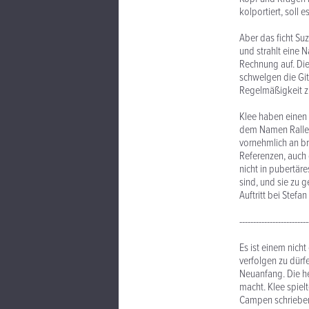
kolportiert, soll
Aber das ficht Suz
und strahlt eine N
Rechnung auf. Die
schwelgen die Gita
Regelmäßigkeit z
Klee haben einen
dem Namen Ralley s
vornehmlich an br
Referenzen, auch 
nicht in pubertär
sind, und sie zu 
Auftritt bei Ste
-------------------------
Es ist einem nich
verfolgen zu dürf
Neuanfang. Die h
macht. Klee spiel
Campen schrieben