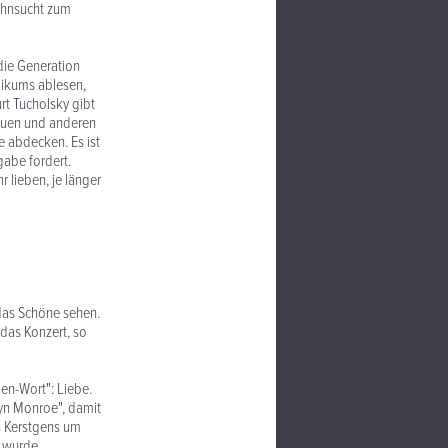
Sehnsucht zum
die Generation
likums ablesen,
rt Tucholsky gibt
Frauen und anderen
 abdecken. Es ist
gabe fordert.
 lieben, je länger
k das Schöne sehen.
t das Konzert, so
ben-Wort": Liebe.
lyn Monroe", damit
ch Kerstgens um
o wurde