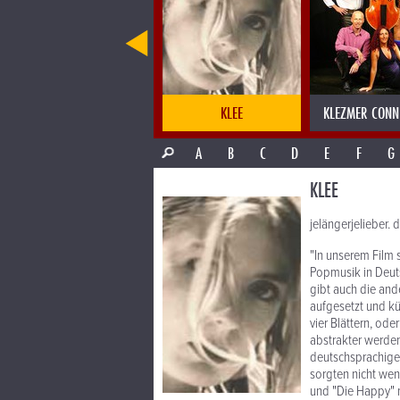
KLAZZ MEETS THE VOICE
KLEE
KLEZMER CONN
A
B
C
D
E
F
G
KLEE
jelängerjelieber.
"In unserem Film s
Popmusik in Deut
gibt auch die and
aufgesetzt und kü
vier Blättern, od
abstrakter werde
deutschsprachiger
sorgten nicht wen
und "Die Happy" m