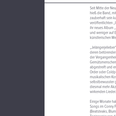
Seit Mitte der Ne
hieß die Band, mi
zauberhaft sein 
veröffentlichten 
ihr neues Album „
und weniger auf E
künstlerischen Me
„Jelängerjelieber
deren betörender 
der Vergangenheit
Gemütsmenschen w
abgestreift und er
Order oder Coldpl
musikalischen Kos
selbstbewusster g
diesmal mehr Akz
wirkenden Lieder.
Einige Monate hab
Songs im Conny P
(Beatsteaks, Blum