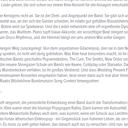
 es Leute geben, die sich schon vor einem Klee-Konzert für die Ansagen entschuld
ie Kerstgens nicht an. Sie ist der Dreh- und Angelpunkt der Band. Sie gibt sich 
aivität aus, an der sich die Geister scheiden. Im relativ gut gefüllten Rüsselshei
 Bühne wird zur Spielwiese. Und die Lieder entwickeln eine oft ergreifende Dyn
rren, das Wurlitzer- Piano tupft blaue Akkorde, ein vorsichtiger Beat steigert si
um Disco-Rhythmus, und der Himmel hängt ein ums andere Mal voller Geigen.
 langen Weg zurückgelegt. Von dem ungestümen Gitarrenpop, den sie in den N
pielten, ist nicht viel übrig geblieben. Was Klee heut besonders macht, ist ihr 
itischen Bands geschultes Popverständnis. The Cure, The Smiths, New Order sind
die neuere Shoegazer-Schule um Bands wie Keane, Coldplay oder Starsailor. D
es Wundenlecken verfallen, ist ihr großes Verdienst. Und dass Wedding Present 
gemeinsamen Konzerten eingeladen haben, lässt einen dann auch mal über ihren
fan Raabs Blödelshow Bundesvision Song Contest hinwegsehen.
--
t oft vergönnt, die persönliche Entwicklung einer Band durch die Transformation 
en. Klee waren einst die blumige Popgruppe Ralley. Dann kamen ein Autounfall, 
eitere Melancholie Ralleys wich dem, was kommt, wenn ein Schock aus Leicht
ten fortan ätherischen Elektropop - ein Gegenstück zum früheren Leben, als sie
. Es muss zu weh getan haben, das danach auch nur zu versuchen. Und nun, l