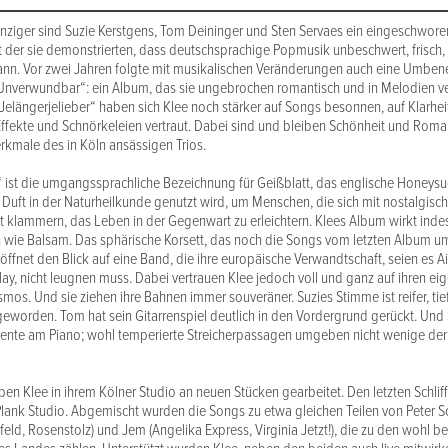
unziger sind Suzie Kerstgens, Tom Deininger und Sten Servaes ein eingeschwore
t der sie demonstrierten, dass deutschsprachige Popmusik unbeschwert, frisch, f
kann. Vor zwei Jahren folgte mit musikalischen Veränderungen auch eine Umbe
„Unverwundbar“: ein Album, das sie ungebrochen romantisch und in Melodien ver
Jelängerjelieber“ haben sich Klee noch stärker auf Songs besonnen, auf Klarhe
ffekte und Schnörkeleien vertraut. Dabei sind und bleiben Schönheit und Roman
rkmale des in Köln ansässigen Trios.
“ ist die umgangssprachliche Bezeichnung für Geißblatt, das englische Honeysuc
Duft in der Naturheilkunde genutzt wird, um Menschen, die sich mit nostalgisc
 klammern, das Leben in der Gegenwart zu erleichtern. Klees Album wirkt inde
ie Balsam. Das sphärische Korsett, das noch die Songs vom letzten Album um
öffnet den Blick auf eine Band, die ihre europäische Verwandtschaft, seien es A
ay, nicht leugnen muss. Dabei vertrauen Klee jedoch voll und ganz auf ihren ei
mos. Und sie ziehen ihre Bahnen immer souveräner. Suzies Stimme ist reifer, tie
eworden. Tom hat sein Gitarrenspiel deutlich in den Vordergrund gerückt. Und 
ente am Piano; wohl temperierte Streicherpassagen umgeben nicht wenige der l
en Klee in ihrem Kölner Studio an neuen Stücken gearbeitet. Den letzten Schli
lank Studio. Abgemischt wurden die Songs zu etwa gleichen Teilen von Peter 
feld, Rosenstolz) und Jem (Angelika Express, Virginia Jetzt!), die zu den wohl b