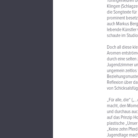
Toningenieuren de
Klingen (Schlagze
die Songtexte für
prominent besetz
auch Markus Berge
lebende Künstler 
schaute im Studio
Doch all diese kl
Aromen entströmen.
durch eine selten
Jugendzimmer und
ungemein zeitlos 
Beziehungsmuster
Reflexion über d
von Schicksalsfügu
„Für alle, die“ („
macht, den Momen
und durchaus auch
auf das Prinzip H
plastische „Unser
„Keine zehn Pferd
Jugendtage macht.