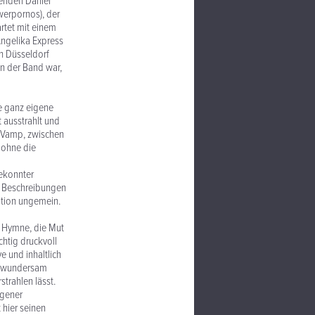
kenden Daniel
werpornos), der
rtet mit einem
Angelika Express
in Düsseldorf
an der Band war,
ee ganz eigene
t ausstrahlt und
d Vamp, zwischen
 ohne die
gekonnter
n Beschreibungen
kation ungemein.
ne Hymne, die Mut
htig druckvoll
 und inhaltlich
as wundersam
trahlen lässt.
igener
 hier seinen