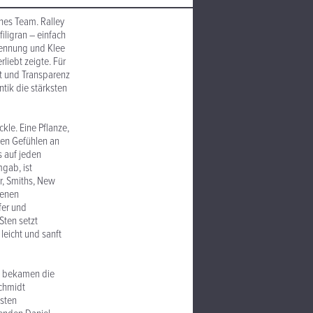
nes Team. Ralley
iligran – einfach
nennung und Klee
liebt zeigte. Für
it und Transparenz
tik die stärksten
kle. Eine Pflanze,
hen Gefühlen an
s auf jeden
gab, ist
ir, Smiths, New
genen
fer und
Sten setzt
eicht und sanft
ff bekamen die
Schmidt
esten