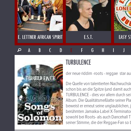
E. LETTNER AFRICAN SPIRIT
E.S.T.
EASY S
A
B
C
D
E
F
G
H
I
J
TURBULENCE
der neue riddim -roots - reggae star a
Die Quelle von talentierten Nachwuchsk
schon bis an die Spitze (und damit auc
TURBULENCE - dies vor allem durch se
Album. Die Qualitätsmeßlatte seiner Pl
beweist er erneut seine unglaublichen
berühmten Jamaika-Label X-Terminator g
sowohl bei Roots- als auch Dancehall 
seiner Stimme, die der Reggae-Fan so b