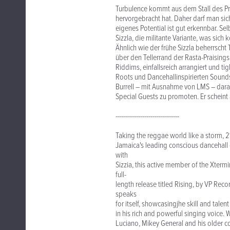
Turbulence kommt aus dem Stall des Prod
hervorgebracht hat. Daher darf man sich
eigenes Potential ist gut erkennbar. Se
Sizzla, die militante Variante, was sic
Ähnlich wie der frühe Sizzla beherrscht
über den Tellerrand der Rasta-Praising
Riddims, einfallsreich arrangiert und 
Roots und Dancehallinspirierten Sounds.
Burrell – mit Ausnahme von LMS – dara
Special Guests zu promoten. Er scheint 
-------------------------------
Taking the reggae world like a storm,
Jamaica's leading conscious dancehall d
with
Sizzia, this active member of the Xterm
full-
length release titled Rising, by VP Recor
speaks
for itself, showcasingjhe skill and talent
in his rich and powerful singing voice. 
Luciano, Mikey General and his older c