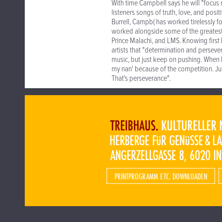
With time Campbell says he will "focus 
listeners songs of truth, love, and posit
Burrell, Campb( has worked tirelessly 
worked alongside some of the greatest, 
Prince Malachi, and LMS. Knowing first 
artists that "determination and persever
music, but just keep on pushing. When I 
my nan' because of the competition. Just t
That's perseverance".
PRINTPROGRAMM ETC. DOWNLOADEN