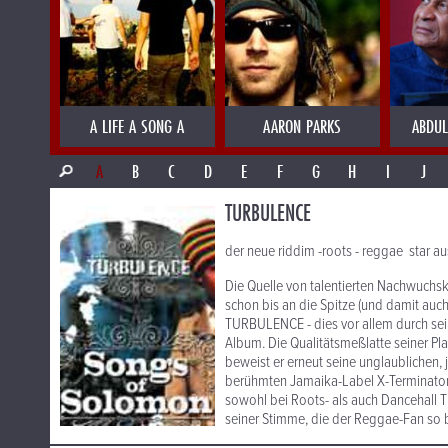
A LIFE A SONG A
AARON PARKS
ABDUL
A
B
C
D
E
F
G
H
I
J
TURBULENCE
der neue riddim -roots - reggae star a
Die Quelle von talentierten Nachwuchsk
schon bis an die Spitze (und damit auc
TURBULENCE - dies vor allem durch se
Album. Die Qualitätsmeßlatte seiner Pl
beweist er erneut seine unglaublichen
berühmten Jamaika-Label X-Terminator g
sowohl bei Roots- als auch Dancehall 
seiner Stimme, die der Reggae-Fan so b