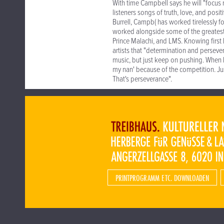
With time Campbell says he will "focus 
listeners songs of truth, love, and posit
Burrell, Campb( has worked tirelessly 
worked alongside some of the greatest, 
Prince Malachi, and LMS. Knowing first 
artists that "determination and persever
music, but just keep on pushing. When I 
my nan' because of the competition. Just t
That's perseverance".
PRINTPROGRAMM ETC. DOWNLOADEN