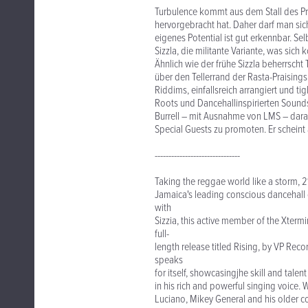
Turbulence kommt aus dem Stall des Prod
hervorgebracht hat. Daher darf man sich
eigenes Potential ist gut erkennbar. Se
Sizzla, die militante Variante, was sic
Ähnlich wie der frühe Sizzla beherrscht
über den Tellerrand der Rasta-Praising
Riddims, einfallsreich arrangiert und 
Roots und Dancehallinspirierten Sounds.
Burrell – mit Ausnahme von LMS – dara
Special Guests zu promoten. Er scheint 
-------------------------------
Taking the reggae world like a storm,
Jamaica's leading conscious dancehall d
with
Sizzia, this active member of the Xterm
full-
length release titled Rising, by VP Recor
speaks
for itself, showcasingjhe skill and talent
in his rich and powerful singing voice. 
Luciano, Mikey General and his older c