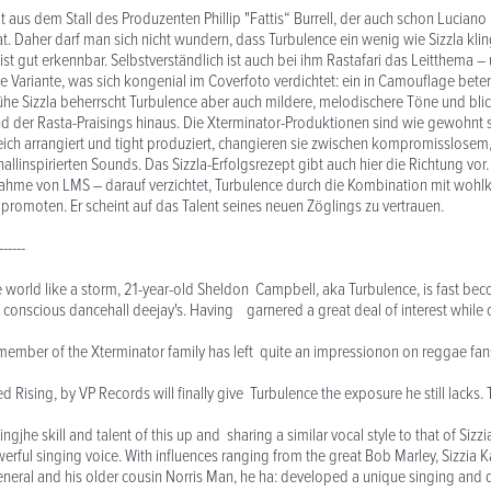
aus dem Stall des Produzenten Phillip "Fattis“ Burrell, der auch schon Luciano 
t. Daher darf man sich nicht wundern, dass Turbulence ein wenig wie Sizzla klin
ist gut erkennbar. Selbstverständlich ist auch bei ihm Rastafari das Leitthema –
nte Variante, was sich kongenial im Coverfoto verdichtet: ein in Camouflage bet
rühe Sizzla beherrscht Turbulence aber auch mildere, melodischere Töne und blic
nd der Rasta-Praisings hinaus. Die Xterminator-Produktionen sind wie gewohnt
reich arrangiert und tight produziert, changieren sie zwischen kompromisslos
linspirierten Sounds. Das Sizzla-Erfolgsrezept gibt auch hier die Richtung vor.
nahme von LMS – darauf verzichtet, Turbulence durch die Kombination mit wohl
 promoten. Er scheint auf das Talent seines neuen Zöglings zu vertrauen.
------
e world like a storm, 21-year-old Sheldon Campbell, aka Turbulence, is fast
 conscious dancehall deejay's. Having garnered a great deal of interest while o
ve member of the Xterminator family has left quite an impressionon on reggae fa
led Rising, by VP Records will finally give Turbulence the exposure he still lacks.
ingjhe skill and talent of this up and sharing a similar vocal style to that of Sizzia
werful singing voice. With influences ranging from the great Bob Marley, Sizzia Ka
neral and his older cousin Norris Man, he ha: developed a unique singing and d