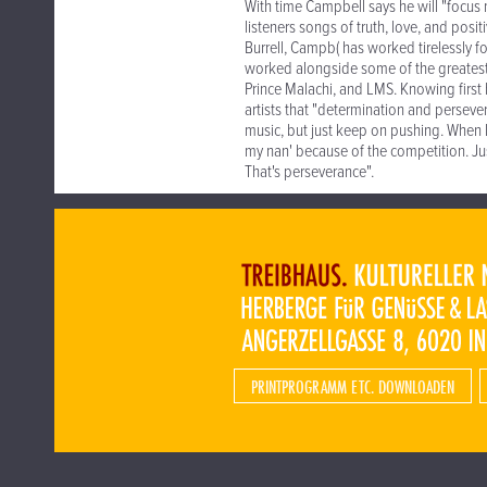
With time Campbell says he will "focus 
listeners songs of truth, love, and posit
Burrell, Campb( has worked tirelessly 
worked alongside some of the greatest, 
Prince Malachi, and LMS. Knowing first 
artists that "determination and persever
music, but just keep on pushing. When I 
my nan' because of the competition. Just t
That's perseverance".
PRINTPROGRAMM ETC. DOWNLOADEN