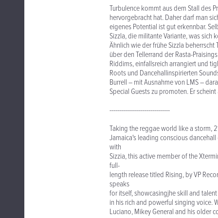
Turbulence kommt aus dem Stall des Prod
hervorgebracht hat. Daher darf man sich
eigenes Potential ist gut erkennbar. Se
Sizzla, die militante Variante, was sic
Ähnlich wie der frühe Sizzla beherrscht
über den Tellerrand der Rasta-Praising
Riddims, einfallsreich arrangiert und 
Roots und Dancehallinspirierten Sounds.
Burrell – mit Ausnahme von LMS – dara
Special Guests zu promoten. Er scheint 
-------------------------------
Taking the reggae world like a storm,
Jamaica's leading conscious dancehall d
with
Sizzia, this active member of the Xterm
full-
length release titled Rising, by VP Recor
speaks
for itself, showcasingjhe skill and talent
in his rich and powerful singing voice. 
Luciano, Mikey General and his older c