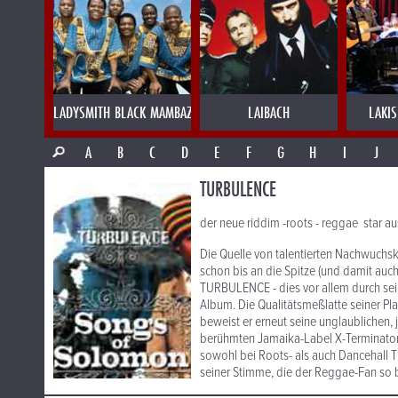
LADYSMITH BLACK MAMBAZO
LAIBACH
LAKI
A
B
C
D
E
F
G
H
I
J
TURBULENCE
der neue riddim -roots - reggae star a
Die Quelle von talentierten Nachwuchsk
schon bis an die Spitze (und damit auc
TURBULENCE - dies vor allem durch se
Album. Die Qualitätsmeßlatte seiner Pl
beweist er erneut seine unglaublichen
berühmten Jamaika-Label X-Terminator g
sowohl bei Roots- als auch Dancehall 
seiner Stimme, die der Reggae-Fan so b