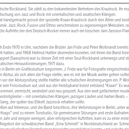
utsche Rockband. Sie zählt zu den bekanntesten Vertretern des Krautrock. Ihr mu
 Mischung von Jazz und Rock mit orientalischen und asiatischen Klängen.
t handgemacht groovt der spezielle Kraan-Krautrock durch den Äther und besti
mik. Jazz, Rock, Fusion und Ethno verschmelzen zu eigensinnigen Melodien, raf
ie Auftritte der drei Deutsch-Rocker immer auch ein bisschen Jam-Session-Flair
ch Ende 1970 in Ulm, nachdem die Brüder Jan Fride und Peter Wolbrandt bereits 
t hatten, und 1968 Hellmut Hattler überreden konnten, mit ihnen die Band Inze
appert (Saxophon) war zu dieser Zeit mit einer Soul-Rockband unterwegs und st
alischen Herausforderungen, 1971 dazu.
e in Berlin ein Grafikstudium begonnen, J. Fride war für Fotografie eingeschrieb
 Abitur, als sich allen die Frage stellte, wie es mit der Musik weiter gehen soll
n vor der Abiturprüfung stellte Hattler alle schulischen Anstrengungen ein, P. W
ide sein Fotostudium auf, und aus der Hobbyband Inzest entstand "Kraan". Es w
nommen, vermischt, verändert und neu gespielt. Aus den weit gefächerten musi
Bandmitglieder – mit orientalischen Klängen, jazzigen Läufen und harten Beats –
Klang, der später das Etikett Jazzrock erhalten sollte.
ießen auf Interesse, und die Band beschloss, ihre Verbindungen in Berlin, unter
rthago" und zu einem Tonstudio, für gemeinsame Sitzungen und erste Aufnahm
 Jahr und einigen wenigen, aber erfolgreichen Auftritten, kam es zu einer erste
Angebot der schwäbischen Band „Erna Schmidt“ in Norddeutschland an. Schnell 