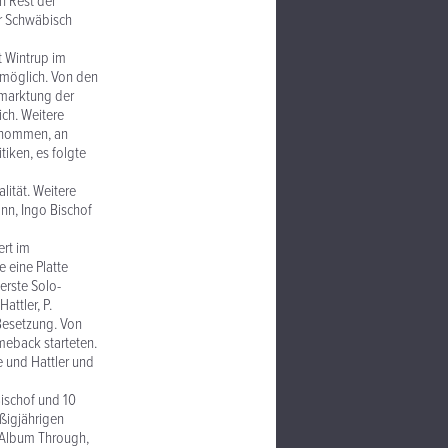
n Rest der
r Schwäbisch
t Wintrup im
 möglich. Von den
rmarktung der
ich. Weitere
genommen, an
tiken, es folgte
lität. Weitere
ann, Ingo Bischof
rt im
 eine Platte
erste Solo-
attler, P.
Besetzung. Von
meback starteten.
e und Hattler und
Bischof und 10
ßigjährigen
-Album Through,