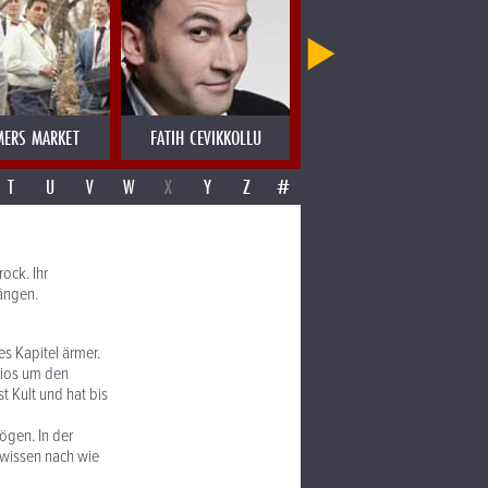
MERS MARKET
FATIH CEVIKKOLLU
FATIMA SPAR & THE FREEDOM 
T
U
V
W
X
Y
Z
#
ock. Ihr
längen.
es Kapitel ärmer.
rios um den
t Kult und hat bis
ögen. In der
d wissen nach wie