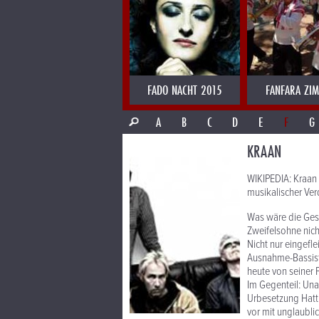
FADO NACHT 2015
FANFARA ZI
A
B
C
D
E
F
G
KRAAN
WIKIPEDIA: Kraan 
musikalischer Ver
Was wäre die Ge
Zweifelsohne nich
Nicht nur eingefl
Ausnahme-Bassiste
heute von seiner 
Im Gegenteil: Una
Urbesetzung Hattl
vor mit unglaubli