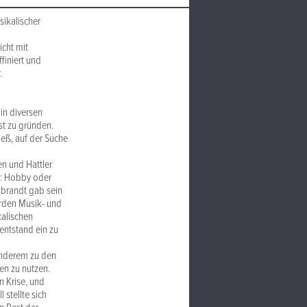
sikalischer
cht mit
finiert und
.
in diversen
st zu gründen.
ieß, auf der Suche
en und Hattler
te: Hobby oder
olbrandt gab sein
urden Musik- und
kalischen
 entstand ein zu
 anderem zu den
en zu nutzen.
n Krise, und
stellte sich