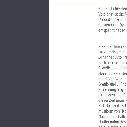
Kraan ist eine de
Verdienst ist die
Unter dem Prädika
pulsierender Dyna
entspannt haben d
Kraan bildeten si
Jazzbands gespiel
Johannes 'Alto' P
nach neuen musik
P. Wolbrandt hatt
stand kurz vor dem
Beruf. Vier Woche
Grafik- und J. Fr
Stilrichtungen ge
Interessen aller 
dieser Zeit neuer 
Erste Konzerte st
Musikern von "Ka
Nach einem halben
Hattler nahm das 