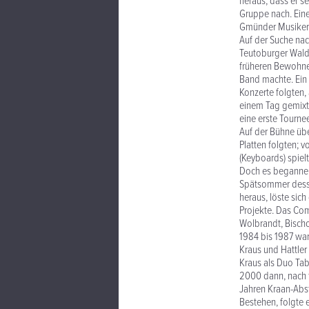
heraus, dass er se
Gruppe nach. Ein
Gmünder Musiker 
Auf der Suche nac
Teutoburger Wald
früheren Bewohne
Band machte. Ein 
Konzerte folgten,
einem Tag gemixt u
eine erste Tourne
Auf der Bühne übe
Platten folgten; v
(Keyboards) spielt
Doch es begannen
Spätsommer dessel
heraus, löste sic
Projekte. Das Come
Wolbrandt, Bisch
1984 bis 1987 war
Kraus und Hattler
Kraus als Duo Ta
2000 dann, nach f
Jahren Kraan-Abs
Bestehen, folgte