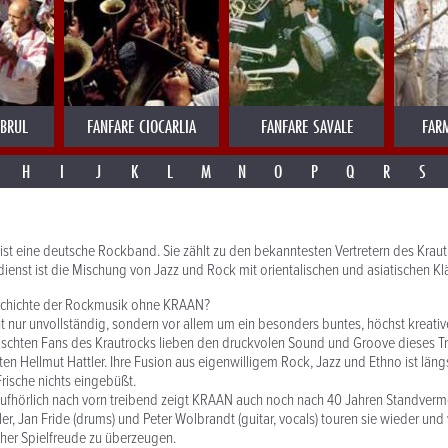
MBRUL
FANFARE CIOCARLIA
FANFARE SAVALE
FAR
H
I
J
K
L
M
N
O
P
Q
R
S
ist eine deutsche Rockband. Sie zählt zu den bekanntesten Vertretern des Krautr
dienst ist die Mischung von Jazz und Rock mit orientalischen und asiatischen K
schichte der Rockmusik ohne KRAAN?
t nur unvollständig, sondern vor allem um ein besonders buntes, höchst kreativ
eischten Fans des Krautrocks lieben den druckvolen Sound und Groove dieses T
n Hellmut Hattler. Ihre Fusion aus eigenwilligem Rock, Jazz und Ethno ist längs
Frische nichts eingebüßt.
ufhörlich nach vorn treibend zeigt KRAAN auch noch nach 40 Jahren Standverm
er, Jan Fride (drums) und Peter Wolbrandt (guitar, vocals) touren sie wieder un
cher Spielfreude zu überzeugen.