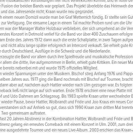
ine musikalischen Vorstellungen hier nicht verwirklichen konnte, und er holte de
e Fusion der beiden Bands war geplant. Das Projekt überlebte das Heimweh de
und das Jahresende nicht; Kraan wurde neu gegründet.
h einem neuen Domizil wurde man bei Graf Metternich fündig. Er stellte sein Gu
 zur Verfügung. Die einsame Lage in einem Tal machte Proben rund um die Uhr
rn war der Manager Walter Holzbaur verblieben, der sich umgehend an die Ve
erstes Konzert in Detmold verlief für die Band vor über 400 Zuschauern erfolgre
 am Ende des Jahres 1972 dann auch die erste Schallplatte, in zwei Tagen auf
nd nicht allzu lange später erfolgreich an Intercord verkauft. Sie erhielt gute Kri
e durch Deutschland, Ausflüge in die Schweiz und die Niederlande.
rzeugte die Band vor allem durch ihre Spielfreude und musikalische Professiona
or allem die dritte, live aufgenommen in Berlin, erhielt gute Kritiken. Ein neuer M
e bereits nebenbei mit und wurde 1975 offizielles Mitglied.
 wieder Spannungen unter den Musikern. Bischof stieg Anfang 1976 und Pappe
ben Jahres aus. 1977 ging die Band nochmals mit Bischof auf Tournee, brachte
h dann aber auf, nachdem auch Hattler wieder nach Ulm gezogen war. Es folgten 
back ließ nicht lange auf sich warten. Ende 1978 erschien eine neue Platte mit H
of und Udo Dahmen am Schlagzeug. Bis 1983 spielte Kraan unter wechselnder 
 wieder Pause, bevor Hattler, Wolbrandt und Fride und Joo Kraus ein neues Co
 verstanden sich auf Anhieb so gut, dass sich 1990 Kraan zum dritten Mal trennt
b Two gemeinsam auftraten.
ast 20 Jahren Abstinenz in der Kombination Hattler, Wolbrandt und Fride und 
tinenz gelang ein erneutes Comeback mit einem Konzert in Ulm. 2001, zum drei
 eine ausgedehnte Tournee und ein neues Live-Album. 2003 erschien das Kraan