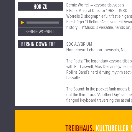
Bernie Worrell – keyboards, vocals
HÖR ZU
P-Funk Musical Director 1968 – 1980 – G
Worrells Diskographie füllt fast ein gan
Preisträger “Lifetime Achievement Aw
history … (“Music is versatile, hands on, 
BERNIE WORRELL
BERNIN DOWN THE HOUSE
SOCIALYBRIUM
Hometown: Lebanon Township, NJ
The Facts: The legendary keyboardist p
with Bill Laswell, Mos Def, and (when 
Rollins Band’s hard driving rhythm sec
Lassalle.
The Sound: In the pocket funk meets bli
out the third track “Another Day” (at t
flanged keyboard traversing the astral 