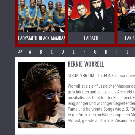
LADYSMITH BLACK MAMBAZO
LAIBACH
LAKI
A
B
C
D
E
F
G
H
I
J
BERNIE WORRELL
SOCIALYBRIUM. This FUNK is brandnew
Worrell ist als einflussreicher Musiker 
geschrieben und gilt u. a. als Archite
musikalischer Direktor der Parliament/
langjähriger und wichtiger Begleiter der
Fame und berühmte Songs wie z. B. “B
Er gehört zu den meist-gesampleten Mus
Aktivist, gerade auch in der Zusammena