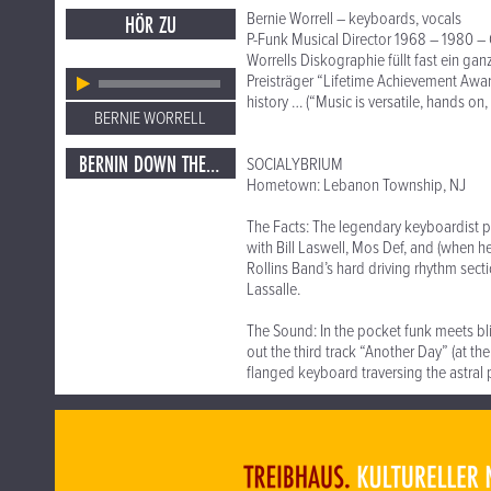
Bernie Worrell – keyboards, vocals
HÖR ZU
P-Funk Musical Director 1968 – 1980 – G
Worrells Diskographie füllt fast ein gan
Preisträger “Lifetime Achievement Aw
history … (“Music is versatile, hands on, 
BERNIE WORRELL
BERNIN DOWN THE HOUSE
SOCIALYBRIUM
Hometown: Lebanon Township, NJ
The Facts: The legendary keyboardist p
with Bill Laswell, Mos Def, and (when 
Rollins Band’s hard driving rhythm sec
Lassalle.
The Sound: In the pocket funk meets bli
out the third track “Another Day” (at t
flanged keyboard traversing the astral 