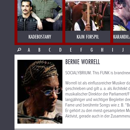
KADEBOSTANY
KAJN FORSPIL
KARANDIL
A
B
C
D
E
F
G
H
I
J
BERNIE WORRELL
SOCIALYBRIUM. This FUNK is brandnew
Worrell ist als einflussreicher Musiker 
geschrieben und gilt u. a. als Archite
musikalischer Direktor der Parliament/
langjähriger und wichtiger Begleiter der
Fame und berühmte Songs wie z. B. “B
Er gehört zu den meist-gesampleten Mus
Aktivist, gerade auch in der Zusammena