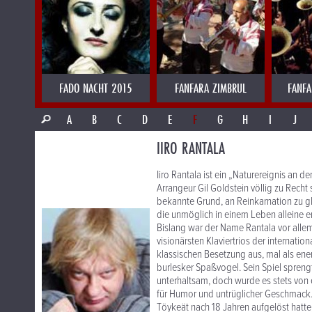
FADO NACHT 2015
FANFARA ZIMBRUL
FANFA
A
B
C
D
E
F
G
H
I
J
IIRO RANTALA
Iiro Rantala ist ein „Naturereignis an d
Arrangeur Gil Goldstein völlig zu Recht s
bekannte Grund, an Reinkarnation zu gla
die unmöglich in einem Leben alleine e
Bislang war der Name Rantala vor alle
visionärsten Klaviertrios der internatio
klassischen Besetzung aus, mal als ene
burlesker Spaßvogel. Sein Spiel spreng
unterhaltsam, doch wurde es stets vo
für Humor und untrüglicher Geschmack. 
Töykeät nach 18 Jahren aufgelöst hatte