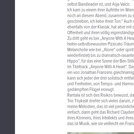
selbst Bandleader ist, und Asja Valcic
Ich kam zu einem ihrer Auftritte im Wi
noch an diesem Abend, zusammen zu spie
geschrieben, ich liebe ihren Ton.“ Auch
ebenfalls von der Klassik, hat aber mit
Offenheit und ihren völlig eigenständi
Zu dritt geht es bei „Anyone With A He
heiter-selbstbewussten Pizzicato-Träum
Melancholie wie bei „Alone“ oder spiri
wiederfindet) bis zu dramatisch-rasant
Hippo“, für das eine Szene der Ben-St
im Titeltrack „Anyone With A Heart“. D
ein von Jonathan Franzens gleichnamig
kann sich jeder der drei solistisch ent
und Freiheiten, von Tempo- und Harmon
gedämpften Flügel erzeugt.
Rantala ist sich des Risikos bewusst, d
Trio Töykeät drehte sich vieles darum, z
meine Melodien, das ist viel persönliche
einfach, dann geht das Richard Clayder
ihres Könnens, ihres Intellekts und ih
das ist Musik, wie sie vielleicht ein Fr