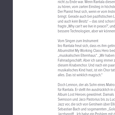
nicht zu Ende war. Wenn Rantala diesen 
zu hören, vom zarten Einstieg in höchs
Der Pianist freut sich, wenn er vom In
bringt. Gerade auch bei pazifistischen L
und auch kein Besitz‘ – das sind schon
fragte ‚Why can‘t we live in peace?’, u
bessere Technologien, aber wir können
Vom Singen zum Instrument
Iiro Rantala freut sich, dass es ihm g
Albumstitel My Working Class Hero bede
„musikalischen Elternhaus“. „Wir haben 
Fahrradgeschäft. Aber ich sang immer z
diesem Knabenchor. Und nach ein paar
musikalisches Kind hast, ist ein Chor ta
alles. Das ist wirklich magisch.“
Doch Lennon, der als Sohn eines Matro
für Rantala. Er stellt ihn ausdrücklich 
Album Lost Heroes gewidmet. Damals rei
Svensson und Jaco Pastorius bis zu Luci
Jazz vor, die sich von Gershwin über El
Sebastian Bach und sogenannten „Goldb
Jazzbegriff. „Ich habe ein Problem mit