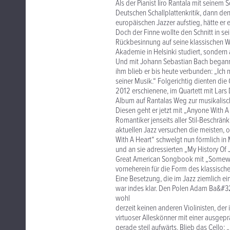
Als der Pianist Iiro Rantala mit seinem
Deutschen Schallplattenkritik, dann de
europäischen Jazzer aufstieg, hätte e
Doch der Finne wollte den Schnitt in se
Rückbesinnung auf seine klassischen Wur
Akademie in Helsinki studiert, sondern
Und mit Johann Sebastian Bach begann n
ihm blieb er bis heute verbunden: „Ich
seiner Musik.“ Folgerichtig dienten di
2012 erschienene, im Quartett mit Lar
Album auf Rantalas Weg zur musikalisch
Diesen geht er jetzt mit „Anyone With A 
Romantiker jenseits aller Stil-Beschrän
aktuellen Jazz versuchen die meisten,
With A Heart“ schwelgt nun förmlich in
und an sie adressierten „My History Of 
Great American Songbook mit „Somewhe
vorneherein für die Form des klassischen
Eine Besetzung, die im Jazz ziemlich e
war indes klar. Den Polen Adam Ba&#322
wohl
derzeit keinen anderen Violinisten, der
virtuoser Alleskönner mit einer ausgep
gerade steil aufwärts. Blieb das Cello: 