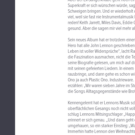
Superkraft er sich wünschen würde, sag
Schweigen bringen. Und er wiederholt d
viel, weil sie fast nie Instrumentalmusi
reden! Keith Jarrett, Miles Davis, Eddie
gesund. Aber die sagen mir viel mehr als
Sein neues Album hat er trotzdem ein
Hero hat alle John Lennon geschrieben, 
Leben ist voller Widersprüche“, lacht R
die Faszination ausmachen, nicht die Te
seine Biografie gelesen, um mich auf d
mit seinen gefeierten Liedern. In einem 
rausbringe, und dann gehe es schon wi
Ono ja auch Plastic Ono. Industrieware.
erzählen: ‚Wir waren sieben Jahre im Stu
die Songs Alltagsgegenstände wie Brot.
Kennengelernt hat er Lennons Musik sch
oberflächlichen Gesangs noch nicht vol
schlug Lennons Mitsingschlager „Happy 
erinnert er sich genau. „Und dann geht
umgehauen, so ein starker Einstieg: ‚Wa
Immerhin hatte Lennon den Weihnachts-