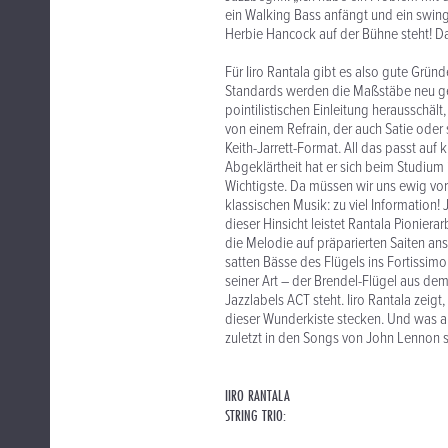
ein Walking Bass anfängt und ein swing
Herbie Hancock auf der Bühne steht! Da
Für Iiro Rantala gibt es also gute Grü
Standards werden die Maßstäbe neu ges
pointilistischen Einleitung herausschä
von einem Refrain, der auch Satie oder
Keith-Jarrett-Format. All das passt auf 
Abgeklärtheit hat er sich beim Studium
Wichtigste. Da müssen wir uns ewig vor
klassischen Musik: zu viel Information! 
dieser Hinsicht leistet Rantala Pionier
die Melodie auf präparierten Saiten an
satten Bässe des Flügels ins Fortissimo
seiner Art – der Brendel-Flügel aus dem
Jazzlabels ACT steht. Iiro Rantala zeig
dieser Wunderkiste stecken. Und was al
zuletzt in den Songs von John Lennon s
IIRO RANTALA
STRING TRIO: