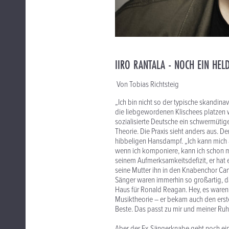
IIRO RANTALA - NOCH EIN HEL
Von Tobias Richtsteig
„Ich bin nicht so der typische skandinav
die liebgewordenen Klischees platzen wi
sozialisierte Deutsche ein schwermüti
Theorie. Die Praxis sieht anders aus. 
hibbeligen Hansdampf. „Ich kann mich au
wenn ich komponiere, kann ich schon ma
seinem Aufmerksamkeitsdefizit, er hat 
seine Mutter ihn in den Knabenchor Ca
Sänger waren immerhin so großartig, d
Haus für Ronald Reagan. Hey, es waren d
Musiktheorie – er bekam auch den ers
Beste. Das passt zu mir und meiner Ruh
Aber der Ex-Sängerknabe geht noch eine