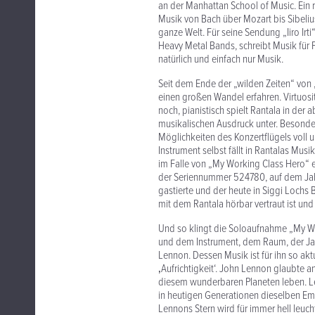
an der Manhattan School of Music. Ein r
Musik von Bach über Mozart bis Sibelius
ganze Welt. Für seine Sendung „Iiro Ir
Heavy Metal Bands, schreibt Musik für 
natürlich und einfach nur Musik.
Seit dem Ende der „wilden Zeiten“ von 
einen großen Wandel erfahren. Virtuositä
noch, pianistisch spielt Rantala in de
musikalischen Ausdruck unter. Besonder
Möglichkeiten des Konzertflügels voll 
Instrument selbst fällt in Rantalas Musik
im Falle von „My Working Class Hero“ e
der Seriennummer 524780, auf dem Jahrz
gastierte und der heute in Siggi Lochs 
mit dem Rantala hörbar vertraut ist und 
Und so klingt die Soloaufnahme „My Wor
und dem Instrument, dem Raum, der Ja
Lennon. Dessen Musik ist für ihn so aktu
‚Aufrichtigkeit‘. John Lennon glaubte a
diesem wunderbaren Planeten leben. Le
in heutigen Generationen dieselben Emo
Lennons Stern wird für immer hell leuch