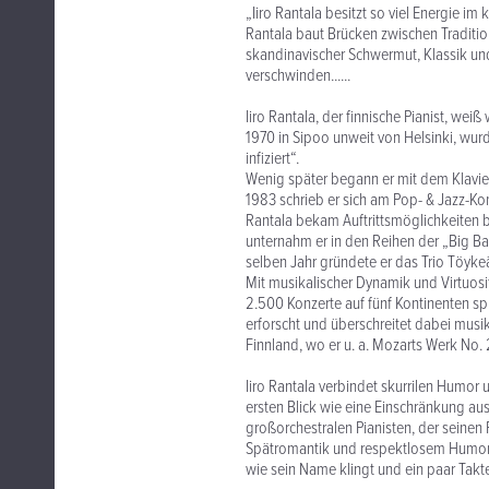
„Iiro Rantala besitzt so viel Energie im
Rantala baut Brücken zwischen Traditi
skandinavischer Schwermut, Klassik un
verschwinden......
Iiro Rantala, der finnische Pianist, we
1970 in Sipoo unweit von Helsinki, wur
infiziert“.
Wenig später begann er mit dem Klavier
1983 schrieb er sich am Pop- & Jazz-Ko
Rantala bekam Auftrittsmöglichkeiten 
unternahm er in den Reihen der „Big Ba
selben Jahr gründete er das Trio Töykeä
Mit musikalischer Dynamik und Virtuosi
2.500 Konzerte auf fünf Kontinenten spr
erforscht und überschreitet dabei musi
Finnland, wo er u. a. Mozarts Werk No. 
Iiro Rantala verbindet skurrilen Humor u
ersten Blick wie eine Einschränkung aussi
großorchestralen Pianisten, der seinen 
Spätromantik und respektlosem Humor z
wie sein Name klingt und ein paar Takte