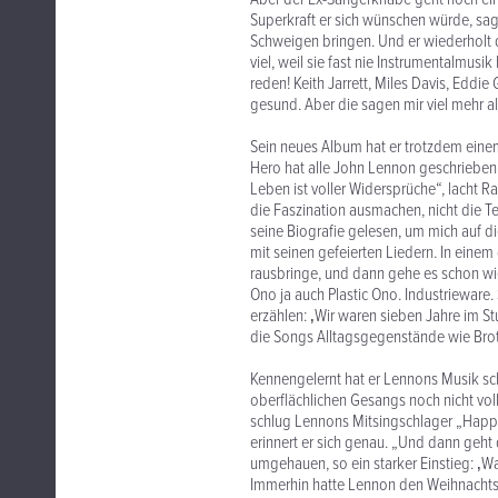
Superkraft er sich wünschen würde, sag
Schweigen bringen. Und er wiederholt d
viel, weil sie fast nie Instrumentalmusi
reden! Keith Jarrett, Miles Davis, Eddie
gesund. Aber die sagen mir viel mehr als
Sein neues Album hat er trotzdem ein
Hero hat alle John Lennon geschrieben, 
Leben ist voller Widersprüche“, lacht R
die Faszination ausmachen, nicht die Te
seine Biografie gelesen, um mich auf d
mit seinen gefeierten Liedern. In einem 
rausbringe, und dann gehe es schon wi
Ono ja auch Plastic Ono. Industrieware.
erzählen: ‚Wir waren sieben Jahre im Stu
die Songs Alltagsgegenstände wie Brot.
Kennengelernt hat er Lennons Musik sch
oberflächlichen Gesangs noch nicht vol
schlug Lennons Mitsingschlager „Happy 
erinnert er sich genau. „Und dann geht
umgehauen, so ein starker Einstieg: ‚Wa
Immerhin hatte Lennon den Weihnachts-