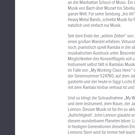
an der Manhattan School of Music. Ein r
Musik von Bach über Mozart bis Sibelius
ganze Welt. Für seine Sendung „Iiro Ir
Heavy Metal Bands, schreibt Musik für 
natürlich und einfach nur Musik.
Seit dem Ende der „wilden Zeiten“ von 
einen großen Wandel erfahren. Virtuositä
noch, pianistisch spielt Rantala in de
musikalischen Ausdruck unter. Besonder
Möglichkeiten des Konzertflügels voll 
Instrument selbst fällt in Rantalas Musik
im Falle von „My Working Class Hero“ e
der Seriennummer 524780, auf dem Jahrz
gastierte und der heute in Siggi Lochs 
mit dem Rantala hörbar vertraut ist und 
Und so klingt die Soloaufnahme „My Wor
und dem Instrument, dem Raum, der Ja
Lennon. Dessen Musik ist für ihn so aktu
‚Aufrichtigkeit‘. John Lennon glaubte a
diesem wunderbaren Planeten leben. Le
in heutigen Generationen dieselben Emo
Lennons Stern wird für immer hell leuch