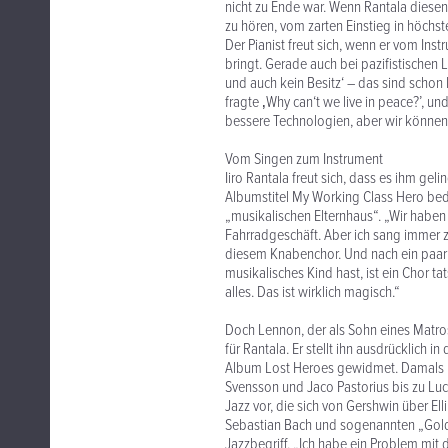
nicht zu Ende war. Wenn Rantala diesen 
zu hören, vom zarten Einstieg in höchs
Der Pianist freut sich, wenn er vom In
bringt. Gerade auch bei pazifistischen L
und auch kein Besitz‘ – das sind schon
fragte ‚Why can‘t we live in peace?’, u
bessere Technologien, aber wir können
Vom Singen zum Instrument
Iiro Rantala freut sich, dass es ihm g
Albumstitel My Working Class Hero bede
„musikalischen Elternhaus“. „Wir haben 
Fahrradgeschäft. Aber ich sang immer z
diesem Knabenchor. Und nach ein paar
musikalisches Kind hast, ist ein Chor ta
alles. Das ist wirklich magisch.“
Doch Lennon, der als Sohn eines Matro
für Rantala. Er stellt ihn ausdrücklich 
Album Lost Heroes gewidmet. Damals rei
Svensson und Jaco Pastorius bis zu Luci
Jazz vor, die sich von Gershwin über El
Sebastian Bach und sogenannten „Goldb
Jazzbegriff. „Ich habe ein Problem mit