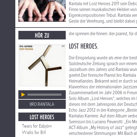
Rantala mit Lost Heroes 2011 sein Debü
Finne seinen musikalischen Helden von J
Eigenkompositionen Tribut. Rantala ver
Geste der Verehrung, und bleibt dabei 
die spinnen die finnen: der pianist, für
HÖR ZU
LOST HEROES.
Die Einspielung wurde als eine der bes
Süddeutsche Zeitung sprach von einem „
Jazzalbum des Jahres und Rantala wurde
geehrt.Der finnische Pianist Iiro Rantal
Heimatlandes. Bekannt wird er durch se
Klaviertrios der internationalen Jazzs
Zusammenarbeit im Jahr 2006 in Freundsc
Solo Album „Lost Heroes“, welches im 
IIRO RANTALA
dieses mit dem Jahrespreis der Deutsch
Echo Jazz 2012 in der Kategorie „Bester 
LOST HEROES
Rantalas Karriere. Auf dem Album verbe
Svensson bis Luciano Pavarotti: „Ein Me
Tears for Esbjörn
ACT-Album „My History of Jazz“ gelingt
Waltz for Bill
verschiedener Stimmungen: Mit Bach als