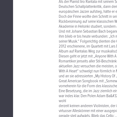
Als der Pianist Iiro Rantala mit seinem
Deutschen Schallplattenkritik, dann de
europäischen Jazzer aufstieg, hätte e
Doch der Finne wollte den Schnitt in se
Rückbesinnung auf seine klassischen Wur
Akademie in Helsinki studiert, sondern
Und mit Johann Sebastian Bach begann n
ihm blieb er bis heute verbunden: „Ich
seiner Musik.“ Folgerichtig dienten di
2012 erschienene, im Quartett mit Lar
Album auf Rantalas Weg zur musikalisch
Diesen geht er jetzt mit „Anyone With A 
Romantiker jenseits aller Stil-Beschrän
aktuellen Jazz versuchen die meisten,
With A Heart“ schwelgt nun förmlich in
und an sie adressierten „My History Of 
Great American Songbook mit „Somewhe
vorneherein für die Form des klassischen
Eine Besetzung, die im Jazz ziemlich e
war indes klar. Den Polen Adam Ba&#322
wohl
derzeit keinen anderen Violinisten, der
virtuoser Alleskönner mit einer ausgep
gerade steil aufwärts. Blieb das Cello: 