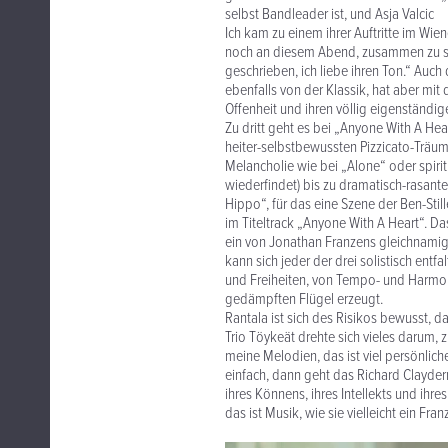
selbst Bandleader ist, und Asja Valcic
Ich kam zu einem ihrer Auftritte im Wi
noch an diesem Abend, zusammen zu spie
geschrieben, ich liebe ihren Ton.“ Auch
ebenfalls von der Klassik, hat aber mit
Offenheit und ihren völlig eigenständi
Zu dritt geht es bei „Anyone With A He
heiter-selbstbewussten Pizzicato-Träum
Melancholie wie bei „Alone“ oder spiri
wiederfindet) bis zu dramatisch-rasant
Hippo“, für das eine Szene der Ben-St
im Titeltrack „Anyone With A Heart“. D
ein von Jonathan Franzens gleichnamig
kann sich jeder der drei solistisch ent
und Freiheiten, von Tempo- und Harmon
gedämpften Flügel erzeugt.
Rantala ist sich des Risikos bewusst, d
Trio Töykeät drehte sich vieles darum, z
meine Melodien, das ist viel persönliche
einfach, dann geht das Richard Clayder
ihres Könnens, ihres Intellekts und ih
das ist Musik, wie sie vielleicht ein Fr