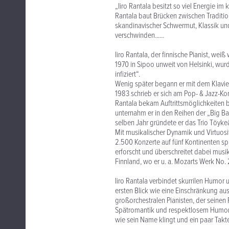
„Iiro Rantala besitzt so viel Energie im
Rantala baut Brücken zwischen Traditi
skandinavischer Schwermut, Klassik un
verschwinden......
Iiro Rantala, der finnische Pianist, we
1970 in Sipoo unweit von Helsinki, wur
infiziert“.
Wenig später begann er mit dem Klavier
1983 schrieb er sich am Pop- & Jazz-Ko
Rantala bekam Auftrittsmöglichkeiten 
unternahm er in den Reihen der „Big Ba
selben Jahr gründete er das Trio Töykeä
Mit musikalischer Dynamik und Virtuosi
2.500 Konzerte auf fünf Kontinenten spr
erforscht und überschreitet dabei musi
Finnland, wo er u. a. Mozarts Werk No. 
Iiro Rantala verbindet skurrilen Humor u
ersten Blick wie eine Einschränkung aussi
großorchestralen Pianisten, der seinen 
Spätromantik und respektlosem Humor z
wie sein Name klingt und ein paar Takte