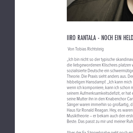
IIRO RANTALA - NOCH EIN HEL
Von Tobias Richtsteig
„Ich bin nicht so der typische skandinav
die liebgewordenen Klischees platzen wi
sozialisierte Deutsche ein schwermüti
Theorie. Die Praxis sieht anders aus. 
hibbeligen Hansdampf. „Ich kann mich au
wenn ich komponiere, kann ich schon ma
seinem Aufmerksamkeitsdefizit, er hat 
seine Mutter ihn in den Knabenchor Ca
Sänger waren immerhin so großartig, d
Haus für Ronald Reagan. Hey, es waren d
Musiktheorie – er bekam auch den ers
Beste. Das passt zu mir und meiner Ruh
Aber der Ex-Sängerknabe geht noch eine