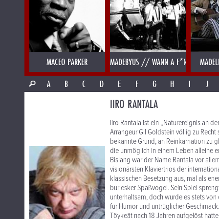
MACEO PARKER
MADEBYUS // WANN A F*NK
MADEL
A
B
C
D
E
F
G
H
I
J
IIRO RANTALA
Iiro Rantala ist ein „Naturereignis an d
Arrangeur Gil Goldstein völlig zu Recht s
bekannte Grund, an Reinkarnation zu gla
die unmöglich in einem Leben alleine e
Bislang war der Name Rantala vor alle
visionärsten Klaviertrios der internatio
klassischen Besetzung aus, mal als ene
burlesker Spaßvogel. Sein Spiel spreng
unterhaltsam, doch wurde es stets vo
für Humor und untrüglicher Geschmack. 
Töykeät nach 18 Jahren aufgelöst hatte