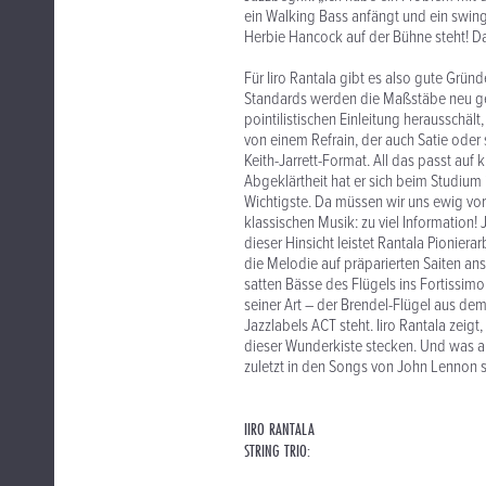
ein Walking Bass anfängt und ein swing
Herbie Hancock auf der Bühne steht! Da
Für Iiro Rantala gibt es also gute Grü
Standards werden die Maßstäbe neu ges
pointilistischen Einleitung herausschä
von einem Refrain, der auch Satie oder
Keith-Jarrett-Format. All das passt auf 
Abgeklärtheit hat er sich beim Studium
Wichtigste. Da müssen wir uns ewig vor
klassischen Musik: zu viel Information! 
dieser Hinsicht leistet Rantala Pionier
die Melodie auf präparierten Saiten an
satten Bässe des Flügels ins Fortissimo
seiner Art – der Brendel-Flügel aus dem
Jazzlabels ACT steht. Iiro Rantala zeig
dieser Wunderkiste stecken. Und was al
zuletzt in den Songs von John Lennon s
IIRO RANTALA
STRING TRIO: