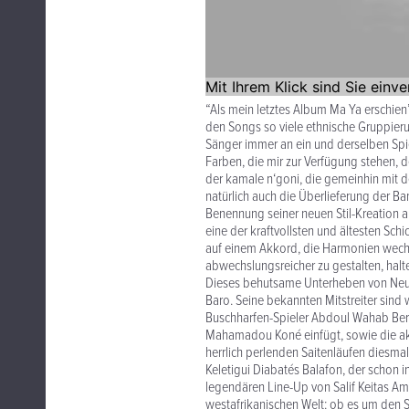
“Als mein letztes Album Ma Ya erschien
den Songs so viele ethnische Gruppierung
Sänger immer an ein und derselben Spi
Farben, die mir zur Verfügung stehen, 
der kamale n‘goni, die gemeinhin mit 
natürlich auch die Überlieferung der B
Benennung seiner neuen Stil-Kreation an
eine der kraftvollsten und ältesten Sch
auf einem Akkord, die Harmonien wechs
abwechslungsreicher zu gestalten, halte
Dieses behutsame Unterheben von Neuer
Baro. Seine bekannten Mitstreiter sin
Buschharfen-Spieler Abdoul Wahab Berth
Mahamadou Koné einfügt, sowie die aku
herrlich perlenden Saitenläufen diesma
Keletigui Diabatés Balafon, der schon
legendären Line-Up von Salif Keitas Amb
westafrikanischen Welt: ob es um den 