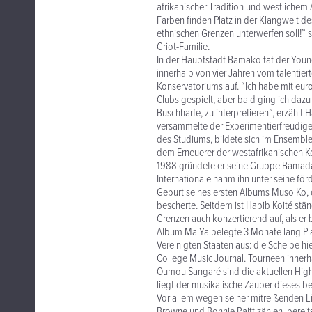
afrikanischer Tradition und westlichem
Farben finden Platz in der Klangwelt de
ethnischen Grenzen unterwerfen soll!” 
Griot-Familie.
In der Hauptstadt Bamako tat der Youngs
innerhalb von vier Jahren vom talentier
Konservatoriums auf. “Ich habe mit eur
Clubs gespielt, aber bald ging ich dazu 
Buschharfe, zu interpretieren”, erzählt 
versammelte der Experimentierfreudige 
des Studiums, bildete sich im Ensemble
dem Erneuerer der westafrikanischen K
1988 gründete er seine Gruppe Bamada
Internationale nahm ihn unter seine för
Geburt seines ersten Albums Muso Ko,
bescherte. Seitdem ist Habib Koité stä
Grenzen auch konzertierend auf, als er
Album Ma Ya belegte 3 Monate lang Pla
Vereinigten Staaten aus: die Scheibe h
College Music Journal. Tourneen inner
Oumou Sangaré sind die aktuellen Hig
liegt der musikalische Zauber dieses
Vor allem wegen seiner mitreißenden Li
Browne und Bonnie Raitt zählen, bereit