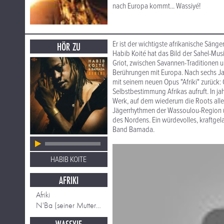
nach Europa kommt... Wassiyé!
Er ist der wichtigste afrikanische Sän
HÖR ZU
Habib Koité hat das Bild der Sahel-Mus
Griot, zwischen Savannen-Traditionen u
Berührungen mit Europa. Nach sechs J
mit seinem neuen Opus "Afriki" zurück:
Selbstbestimmung Afrikas aufruft. In ja
Werk, auf dem wiederum die Roots alle
Jägerrhythmen der Wassoulou-Region ü
des Nordens. Ein würdevolles, kraftg
Band Bamada.
HABIB KOITE
AFRIKI
Afriki
N'Ba (seiner Mutter gewidmet)