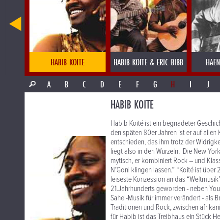
TT
HABIB KOITE
HABIB KOITE & ERIC BIBB
HAEN
A
B
C
D
E
F
G
H
I
J
HABIB KOITE
Habib Koité ist ein begnadeter Geschic
den späten 80er Jahren ist er auf allen 
entschieden, das ihm trotz der Widrigke
liegt also in den Wurzeln. Die New York 
mytisch, er kombiniert Rock – und Klas
N’Goni klingen lassen.” “Koité ist über 
leiseste Konzession an das “Weltmusik”
21.Jahrhunderts geworden - neben Yous
Sahel-Musik für immer verändert - als 
Traditionen und Rock, zwischen afrika
für Habib ist das Treibhaus ein Stück