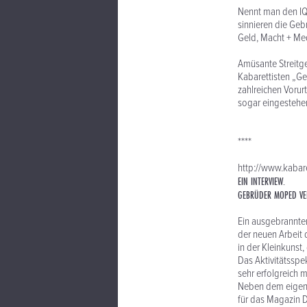
Nennt man den IQ
sinnieren die Ge
Geld, Macht + Medi
Amüsante Streitg
Kabarettisten „G
zahlreichen Vorur
sogar eingestehen
****
http://www.kabare
EIN INTERVIEW.
GEBRÜDER MOPED VE
Ein ausgebrannter
der neuen Arbeit 
in der Kleinkunst
Das Aktivitätsspe
sehr erfolgreich 
Neben dem eigene
für das Magazin 