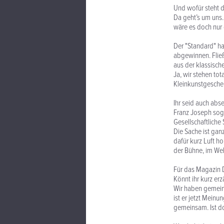
Und wofür steht d
Da geht’s um uns
wäre es doch nur 
Der "Standard" ha
abgewinnen. Fließ
aus der klassisch
Ja, wir stehen tot
Kleinkunstgescheh
Ihr seid auch abs
Franz Joseph sog
Gesellschaftliche 
Die Sache ist gan
dafür kurz Luft h
der Bühne, im Web
Für das Magazin 
Könnt ihr kurz er
Wir haben gemeins
ist er jetzt Mein
gemeinsam. Ist do