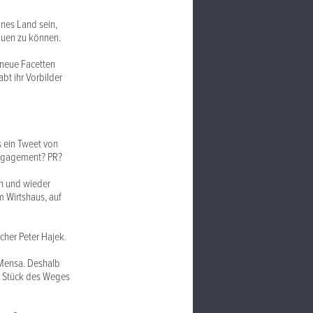
nes Land sein,
auen zu können.
 neue Facetten
bt ihr Vorbilder
s ein Tweet von
Engagement? PR?
in und wieder
m Wirtshaus, auf
her Peter Hajek.
 Mensa. Deshalb
in Stück des Weges