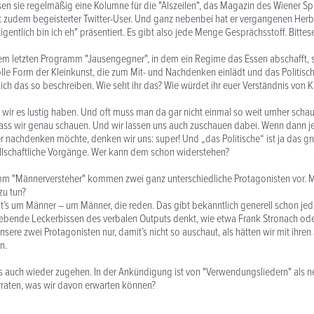
n sie regelmäßig eine Kolumne für die "Alszeilen", das Magazin des Wiener Sp
zudem begeisterter Twitter-User. Und ganz nebenbei hat er vergangenen Herbs
entlich bin ich eh" präsentiert. Es gibt also jede Menge Gesprächsstoff. Bittes
em letzten Programm "Jausengegner", in dem ein Regime das Essen abschafft, ste
lle Form der Kleinkunst, die zum Mit- und Nachdenken einlädt und das Politisch
ch das so beschreiben. Wie seht ihr das? Wie würdet ihr euer Verständnis von K
 wir es lustig haben. Und oft muss man da gar nicht einmal so weit umher schau
ass wir genau schauen. Und wir lassen uns auch zuschauen dabei. Wenn dann
 nachdenken möchte, denken wir uns: super! Und „das Politische“ ist ja das gr
ellschaftliche Vorgänge. Wer kann dem schon widerstehen?
m "Männerversteher" kommen zwei ganz unterschiedliche Protagonisten vor. M
zu tun?
t’s um Männer – um Männer, die reden. Das gibt bekanntlich generell schon je
ebende Leckerbissen des verbalen Outputs denkt, wie etwa Frank Stronach oder
nsere zwei Protagonisten nur, damit’s nicht so auschaut, als hätten wir mit ihr
n.
es auch wieder zugehen. In der Ankündigung ist von "Verwendungsliedern" als n
erraten, was wir davon erwarten können?