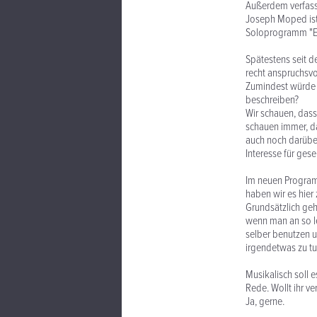
Außerdem verfasse
Joseph Moped ist 
Soloprogramm "Eig
Spätestens seit d
recht anspruchsvo
Zumindest würde i
beschreiben?
Wir schauen, dass
schauen immer, d
auch noch darüber
Interesse für ges
Im neuen Program
haben wir es hier 
Grundsätzlich geh
wenn man an so l
selber benutzen u
irgendetwas zu tu
Musikalisch soll 
Rede. Wollt ihr v
Ja, gerne.