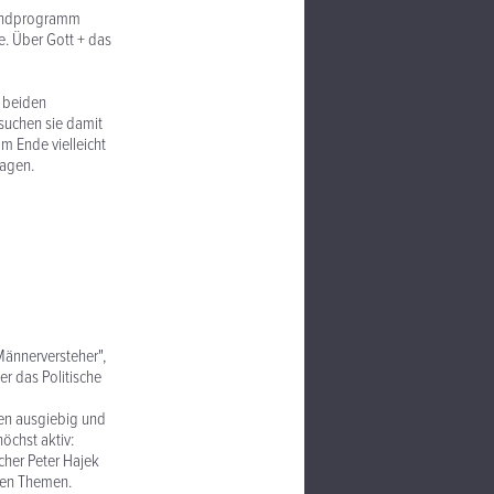
bendprogramm
. Über Gott + das
e beiden
suchen sie damit
m Ende vielleicht
sagen.
Männerversteher",
r das Politische
ren ausgiebig und
öchst aktiv:
her Peter Hajek
ten Themen.