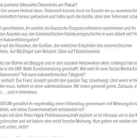
ie panierte Silhouette Österreichs am Plakat?
. Um unsere Heimat eben. Österreich könnte doch im Grunde ein so wunderschö
ordentlich heraus gebacken und hätte auch die Größe, über den Tellerrand sch
t geschrieben, ihr würdet die klassische Doppelconference reanimieren und ihr
en Aspekte aus der österreichischen Kleinkunstgeschichte in eure Arbeit ein? Ha
en Kabarettistengarde?
al auf die Klassiker, die Großen, die wirklichen Eckpfeiler des österreichischen
ens. Auf BlöZinger zum Beispiel. Oder auf Flüsterzweieck.
eits der Bühne als Blogger und in den sozialen Netzwerken aktiv. Unlängst hat e
ar in die ORF-Wahl-Sondersendung geschafft. Wie seht ihr euer Social Media-
Statements? Teil eurer kabarettistischen Tätigkeit?
z einfach: Der Franz Joseph spricht den ganzen Tag. Unentwegt. Und wenn er h
olen muss, twittert er eben währenddessen. Wir reden generell gerne. Zuhause, i
, … und in Interviews.
DATUM gestaltet ihr regelmäßig einen Videoblog gemeinsam mit Meinungsforsc
zählen, wie diese Zusammenarbeit entstanden ist?
am mit dem Peter Hajek Politikwissenschaft studiert: er im Hörsaal, wir in der
ungsforscher und wir haben eine recht forsche Meinung. Nun gehen wir wieder e
ch schön, nicht?