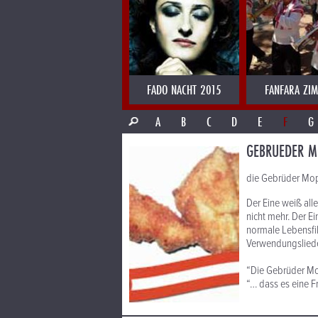
FADO NACHT 2015
FANFARA ZI
A
B
C
D
E
F
G
GEBRUEDER 
die Gebrüder Mope
Der Eine weiß alle
nicht mehr. Der Ei
normale Lebensfi
Verwendungslieder
“Die Gebrüder Mop
“… dass es eine Fr