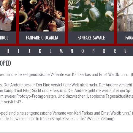
MBRUL
FANFARE CIOCARLIA
FANFARE SAVALE
FAR
H
I
J
K
L
M
N
O
P
Q
R
S
MOPED
d sind eine zeitgenössische Variante von Karl Farkas und Ernst Waldbrunn... (
s. Der Andere besser. Der Eine versteht die Welt nicht mehr. Der Andere versteht
ne kämpft mit Eifer, Sucht und Eifersucht. Der Andere geht derweil auf einen Spri
lm zweier Prototyp-Protagonisten. Und dazwischen: Läppische Tagesaktualitäte
, verstehst? -
ed sind eine zeitgenössische Variante von Karl Farkas und Ernst Waldbrunn.” 
eude ist, wie man sie in frühen Simpl-Revues hatte.“ (Wiener Zeitung)