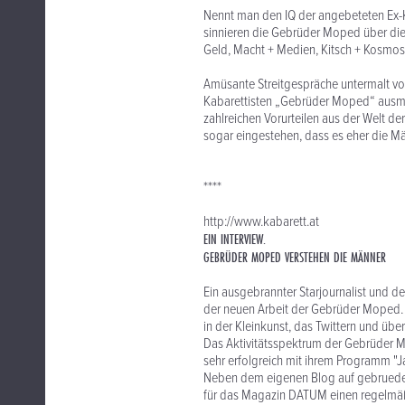
Nennt man den IQ der angebeteten Ex-
sinnieren die Gebrüder Moped über di
Geld, Macht + Medien, Kitsch + Kosmos, P
Amüsante Streitgespräche untermalt vo
Kabarettisten „Gebrüder Moped“ ausma
zahlreichen Vorurteilen aus der Welt d
sogar eingestehen, dass es eher die M
****
http://www.kabarett.at
EIN INTERVIEW.
GEBRÜDER MOPED VERSTEHEN DIE MÄNNER
Ein ausgebrannter Starjournalist und de
der neuen Arbeit der Gebrüder Moped. I
in der Kleinkunst, das Twittern und üb
Das Aktivitätsspektrum der Gebrüder Mo
sehr erfolgreich mit ihrem Programm "
Neben dem eigenen Blog auf gebruede
für das Magazin DATUM einen regelmäßi