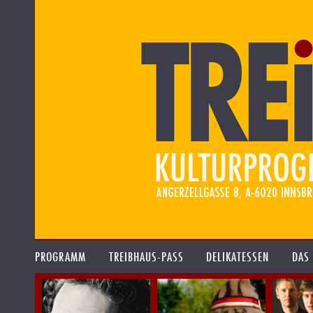
PROGRAMM
TREIBHAUS-PASS
DELIKATESSEN
DAS