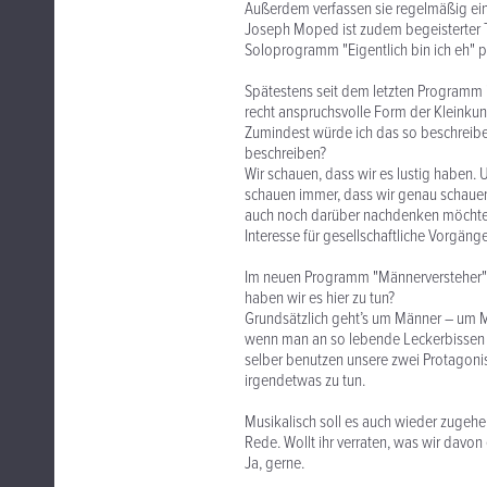
Außerdem verfassen sie regelmäßig eine
Joseph Moped ist zudem begeisterter T
Soloprogramm "Eigentlich bin ich eh" pr
Spätestens seit dem letzten Programm "
recht anspruchsvolle Form der Kleinkun
Zumindest würde ich das so beschreiben
beschreiben?
Wir schauen, dass wir es lustig haben.
schauen immer, dass wir genau schaue
auch noch darüber nachdenken möchte, d
Interesse für gesellschaftliche Vorgän
Im neuen Programm "Männerversteher" 
haben wir es hier zu tun?
Grundsätzlich geht’s um Männer – um Mä
wenn man an so lebende Leckerbissen d
selber benutzen unsere zwei Protagonist
irgendetwas zu tun.
Musikalisch soll es auch wieder zugehe
Rede. Wollt ihr verraten, was wir davo
Ja, gerne.