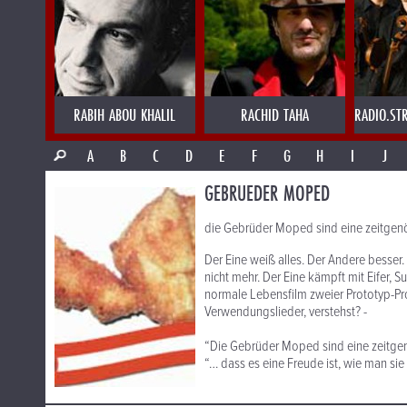
RABIH ABOU KHALIL
RACHID TAHA
RADIO.ST
A
B
C
D
E
F
G
H
I
J
GEBRUEDER MOPED
die Gebrüder Moped sind eine zeitgenös
Der Eine weiß alles. Der Andere besser.
nicht mehr. Der Eine kämpft mit Eifer, S
normale Lebensfilm zweier Prototyp-Pr
Verwendungslieder, verstehst? -
“Die Gebrüder Moped sind eine zeitgenö
“… dass es eine Freude ist, wie man sie