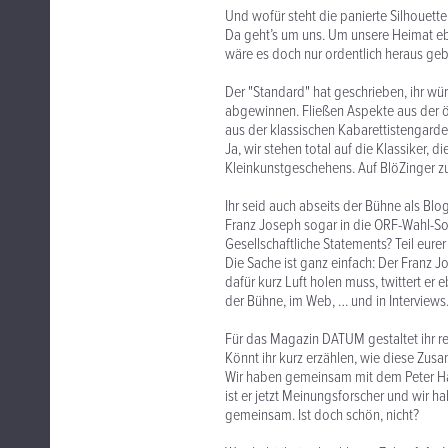
Und wofür steht die panierte Silhouette
Da geht’s um uns. Um unsere Heimat eb
wäre es doch nur ordentlich heraus ge
Der "Standard" hat geschrieben, ihr wü
abgewinnen. Fließen Aspekte aus der öst
aus der klassischen Kabarettistengard
Ja, wir stehen total auf die Klassiker, d
Kleinkunstgeschehens. Auf BlöZinger zu
Ihr seid auch abseits der Bühne als Blo
Franz Joseph sogar in die ORF-Wahl-So
Gesellschaftliche Statements? Teil eurer
Die Sache ist ganz einfach: Der Franz 
dafür kurz Luft holen muss, twittert er
der Bühne, im Web, … und in Interviews
Für das Magazin DATUM gestaltet ihr 
Könnt ihr kurz erzählen, wie diese Zus
Wir haben gemeinsam mit dem Peter Haje
ist er jetzt Meinungsforscher und wir 
gemeinsam. Ist doch schön, nicht?