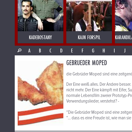
KADEBOSTANY
KAJN FORSPIL
KARANDIL
A
B
C
D
E
F
G
H
I
J
GEBRUEDER MOPED
die Gebrüder Moped sind eine zeitgenös
Der Eine weiß alles. Der Andere besser.
nicht mehr. Der Eine kämpft mit Eifer, S
normale Lebensfilm zweier Prototyp-Pr
Verwendungslieder, verstehst? -
“Die Gebrüder Moped sind eine zeitgenö
“… dass es eine Freude ist, wie man sie