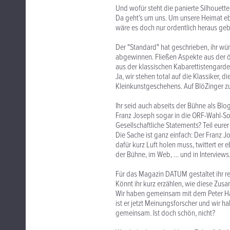
Und wofür steht die panierte Silhouette
Da geht’s um uns. Um unsere Heimat eb
wäre es doch nur ordentlich heraus ge
Der "Standard" hat geschrieben, ihr wü
abgewinnen. Fließen Aspekte aus der öst
aus der klassischen Kabarettistengard
Ja, wir stehen total auf die Klassiker, d
Kleinkunstgeschehens. Auf BlöZinger zu
Ihr seid auch abseits der Bühne als Blo
Franz Joseph sogar in die ORF-Wahl-So
Gesellschaftliche Statements? Teil eurer
Die Sache ist ganz einfach: Der Franz 
dafür kurz Luft holen muss, twittert er
der Bühne, im Web, … und in Interviews
Für das Magazin DATUM gestaltet ihr 
Könnt ihr kurz erzählen, wie diese Zus
Wir haben gemeinsam mit dem Peter Haje
ist er jetzt Meinungsforscher und wir 
gemeinsam. Ist doch schön, nicht?