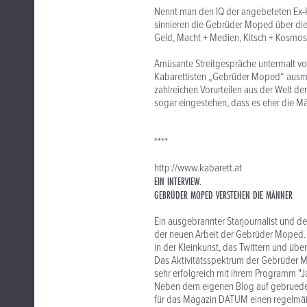
Nennt man den IQ der angebeteten Ex-
sinnieren die Gebrüder Moped über di
Geld, Macht + Medien, Kitsch + Kosmos, P
Amüsante Streitgespräche untermalt vo
Kabarettisten „Gebrüder Moped“ ausma
zahlreichen Vorurteilen aus der Welt d
sogar eingestehen, dass es eher die M
****
http://www.kabarett.at
EIN INTERVIEW.
GEBRÜDER MOPED VERSTEHEN DIE MÄNNER
Ein ausgebrannter Starjournalist und de
der neuen Arbeit der Gebrüder Moped. I
in der Kleinkunst, das Twittern und üb
Das Aktivitätsspektrum der Gebrüder Mo
sehr erfolgreich mit ihrem Programm "
Neben dem eigenen Blog auf gebruede
für das Magazin DATUM einen regelmäßi