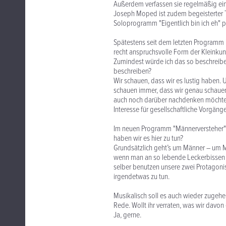
Außerdem verfassen sie regelmäßig eine
Joseph Moped ist zudem begeisterter T
Soloprogramm "Eigentlich bin ich eh" pr
Spätestens seit dem letzten Programm "
recht anspruchsvolle Form der Kleinkun
Zumindest würde ich das so beschreiben
beschreiben?
Wir schauen, dass wir es lustig haben.
schauen immer, dass wir genau schaue
auch noch darüber nachdenken möchte, d
Interesse für gesellschaftliche Vorgän
Im neuen Programm "Männerversteher" 
haben wir es hier zu tun?
Grundsätzlich geht’s um Männer – um Mä
wenn man an so lebende Leckerbissen d
selber benutzen unsere zwei Protagonist
irgendetwas zu tun.
Musikalisch soll es auch wieder zugehe
Rede. Wollt ihr verraten, was wir davo
Ja, gerne.