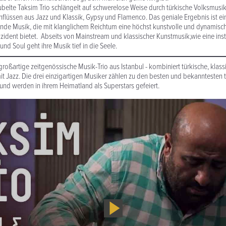
belte Taksim Trio schlängelt auf schwerelose Weise durch türkische Volksmusi
Einflüssen aus Jazz und Klassik, Gypsy und Flamenco. Das geniale Ergebnis ist e
ltende Musik, die mit klanglichem Reichtum eine höchst kunstvolle und dynamisc
zident bietet. Abseits von Mainstream und klassischer Kunstmusik,wie eine ins
und Soul geht ihre Musik tief in die Seele.
 großartige zeitgenössische Musik-Trio aus Istanbul - kombiniert türkische, klas
t Jazz. Die drei einzigartigen Musiker zählen zu den besten und bekanntesten 
 und werden in ihrem Heimatland als Superstars gefeiert.