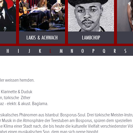
LAKIS & ACHWACH
LAMBCHOP
H
I
J
K
L
M
N
O
P
Q
R
S
 der weissen hemden.
: Klarinette & Duduk
n, türkische Zither
Saz - elektr. & akust. Baglama.
usikalisches Phänomen aus Istanbul: Bosporus-Soul. Drei türkische Meister-Instr
er Musik in die Atmosphäre der Teestuben am Bosporus, spüren dem speziellen
e Klima einer Stadt nach, die bis heute die kulturelle Vielfalt verschiedenster Völ
abei einen musikalischen Sog, dem man sich gerne hingibt.