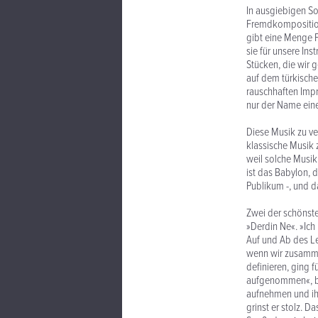
In ausgiebigen So
Fremdkompositione
gibt eine Menge F
sie für unsere In
Stücken, die wir g
auf dem türkisch
rauschhaften Impr
nur der Name eine
Diese Musik zu ver
klassische Musik z
weil solche Musik
ist das Babylon, d
Publikum -, und 
Zwei der schönst
»Derdin Ne«. »Ich
Auf und Ab des Leb
wenn wir zusammen
definieren, ging 
aufgenommen«, ber
aufnehmen und ihr
grinst er stolz. D