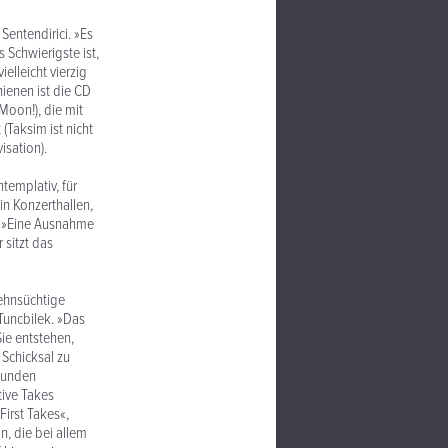
Sentendirici. »Es
 Schwierigste ist,
elleicht vierzig
hienen ist die CD
oon!), die mit
(Taksim ist nicht
isation).
ntemplativ, für
 in Konzerthallen,
i. »Eine Ausnahme
 sitzt das
ehnsüchtige
Tuncbilek. »Das
Sie entstehen,
Schicksal zu
Stunden
tive Takes
First Takes«,
an, die bei allem