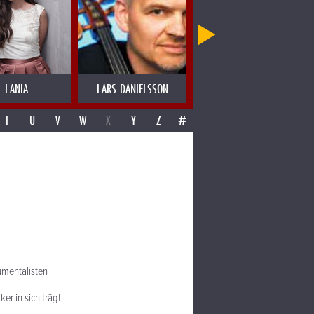
LANIA
LARS DANIELSSON
LAS MIGAS
T
U
V
W
X
Y
Z
#
umentalisten
ker in sich trägt