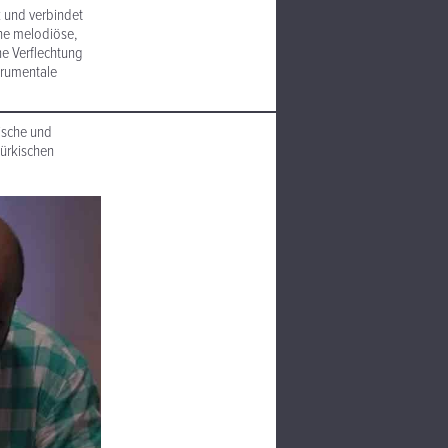
k und verbindet
ine melodiöse,
he Verflechtung
trumentale
sische und
türkischen