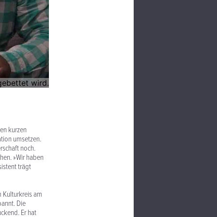
den kurzen
ation umsetzen.
rschaft noch.
chen. »Wir haben
istent trägt
m Kulturkreis am
pannt. Die
ckend. Er hat