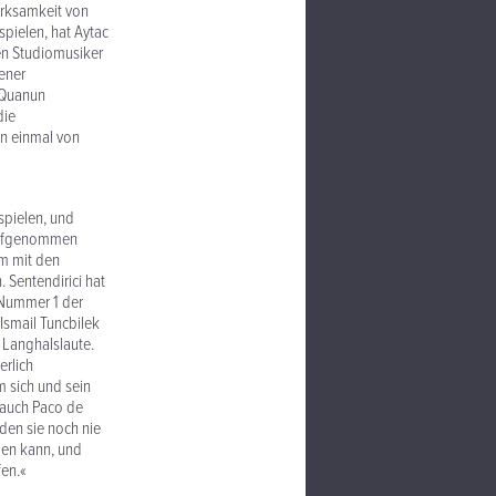
erksamkeit von
spielen, hat Aytac
ten Studiomusiker
ener
s Quanun
die
on einmal von
 spielen, und
 aufgenommen
am mit den
Sentendirici hat
 Nummer 1 der
Ismail Tuncbilek
e Langhalslaute.
erlich
m sich und sein
 auch Paco de
rden sie noch nie
len kann, und
fen.«