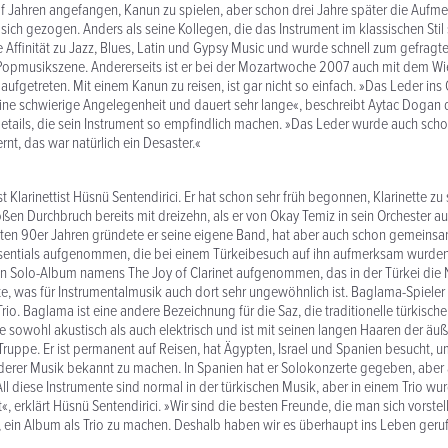
lf Jahren angefangen, Kanun zu spielen, aber schon drei Jahre später die Aufm
sich gezogen. Anders als seine Kollegen, die das Instrument im klassischen Stil 
 Affinität zu Jazz, Blues, Latin und Gypsy Music und wurde schnell zum gefrag
 Popmusikszene. Andererseits ist er bei der Mozartwoche 2007 auch mit dem Wi
 aufgetreten. Mit einem Kanun zu reisen, ist gar nicht so einfach. »Das Leder in
eine schwierige Angelegenheit und dauert sehr lange«, beschreibt Aytac Dogan 
tails, die sein Instrument so empfindlich machen. »Das Leder wurde auch sch
nt, das war natürlich ein Desaster.«
t Klarinettist Hüsnü Sentendirici. Er hat schon sehr früh begonnen, Klarinette zu
oßen Durchbruch bereits mit dreizehn, als er von Okay Temiz in sein Orchester
äten 90er Jahren gründete er seine eigene Band, hat aber auch schon gemeins
sentials aufgenommen, die bei einem Türkeibesuch auf ihn aufmerksam wurden. 
ein Solo-Album namens The Joy of Clarinet aufgenommen, das in der Türkei die
te, was für Instrumentalmusik auch dort sehr ungewöhnlich ist. Baglama-Spieler 
rio. Baglama ist eine andere Bezeichnung für die Saz, die traditionelle türkisch
ie sowohl akustisch als auch elektrisch und ist mit seinen langen Haaren der äuß
ruppe. Er ist permanent auf Reisen, hat Ägypten, Israel und Spanien besucht, u
nderer Musik bekannt zu machen. In Spanien hat er Solokonzerte gegeben, aber
All diese Instrumente sind normal in der türkischen Musik, aber in einem Trio wu
 erklärt Hüsnü Sentendirici. »Wir sind die besten Freunde, die man sich vorstel
 ein Album als Trio zu machen. Deshalb haben wir es überhaupt ins Leben geru