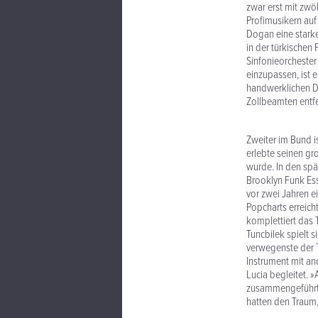
zwar erst mit zwö
Profimusikern auf 
Dogan eine starke
in der türkischen
Sinfonieorchester
einzupassen, ist 
handwerklichen De
Zollbeamten entfer
Zweiter im Bund is
erlebte seinen gr
wurde. In den sp
Brooklyn Funk Es
vor zwei Jahren 
Popcharts erreich
komplettiert das T
Tuncbilek spielt s
verwegenste der T
Instrument mit a
Lucia begleitet. »
zusammengeführt«,
hatten den Traum,