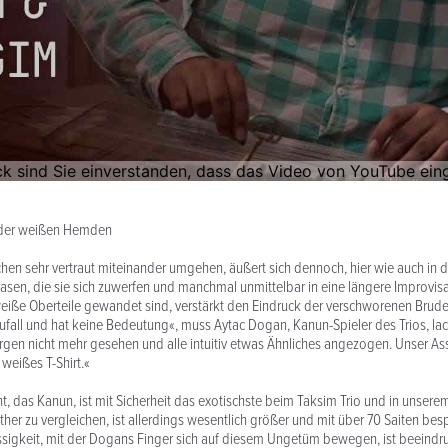
 der weißen Hemden
en sehr vertraut miteinander umgehen, äußert sich dennoch, hier wie auch in 
asen, die sie sich zuwerfen und manchmal unmittelbar in eine längere Improvis
 weiße Oberteile gewandet sind, verstärkt den Eindruck der verschworenen Brude
 Zufall und hat keine Bedeutung«, muss Aytac Dogan, Kanun-Spieler des Trios, la
rgen nicht mehr gesehen und alle intuitiv etwas Ähnliches angezogen. Unser Ass
 weißes T-Shirt.«
, das Kanun, ist mit Sicherheit das exotischste beim Taksim Trio und in unsere
ther zu vergleichen, ist allerdings wesentlich größer und mit über 70 Saiten bes
ssigkeit, mit der Dogans Finger sich auf diesem Ungetüm bewegen, ist beeindru