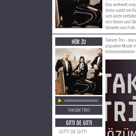
Das weltweit umju
diese subtil mit 
sich leicht entfa
von Orient und Ok
Variante von Folk 
Taksim Trio - das
HÖR ZU
populäre Musik mi
Instrumentalisten
TAKSIM TRIO
GITTI DE GITTI
GITTI DE GITTI