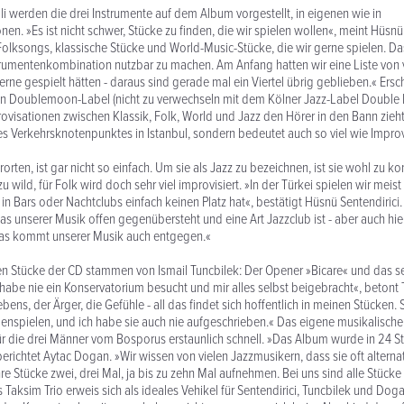
li werden die drei Instrumente auf dem Album vorgestellt, in eigenen wie in
n. »Es ist nicht schwer, Stücke zu finden, die wir spielen wollen«, meint Hüsnü 
olksongs, klassische Stücke und World-Music-Stücke, die wir gerne spielen. Das
strumentenkombination nutzbar zu machen. Am Anfang hatten wir eine Liste von vi
erne gespielt hätten - daraus sind gerade mal ein Viertel übrig geblieben.« Ersc
en Doublemoon-Label (nicht zu verwechseln mit dem Kölner Jazz-Label Double M
ovisationen zwischen Klassik, Folk, World und Jazz den Hörer in den Bann zieht 
s Verkehrsknotenpunktes in Istanbul, sondern bedeutet auch so viel wie Improv
orten, ist gar nicht so einfach. Um sie als Jazz zu bezeichnen, ist sie wohl zu ko
u wild, für Folk wird doch sehr viel improvisiert. »In der Türkei spielen wir meist
 in Bars oder Nachtclubs einfach keinen Platz hat«, bestätigt Hüsnü Sentendiric
as unserer Musik offen gegenübersteht und eine Art Jazzclub ist - aber auch hier
das kommt unserer Musik auch entgegen.«
en Stücke der CD stammen von Ismail Tuncbilek: Der Opener »Bicare« und das s
 habe nie ein Konservatorium besucht und mir alles selbst beigebracht«, betont 
ens, der Ärger, die Gefühle - all das findet sich hoffentlich in meinen Stücken. 
spielen, und ich habe sie auch nie aufgeschrieben.« Das eigene musikalische 
für die drei Männer vom Bosporus erstaunlich schnell. »Das Album wurde in 24 
ichtet Aytac Dogan. »Wir wissen von vielen Jazzmusikern, dass sie oft alterna
e Stücke zwei, drei Mal, ja bis zu zehn Mal aufnehmen. Bei uns sind alle Stücke 
as Taksim Trio erweis sich als ideales Vehikel für Sentendirici, Tuncbilek und Dog