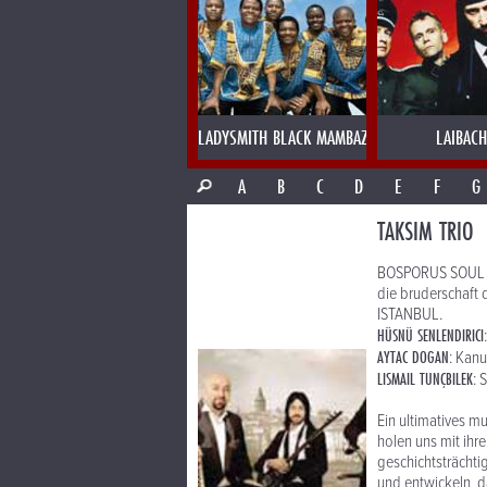
LADYSMITH BLACK MAMBAZO
LAIBACH
A
B
C
D
E
F
G
TAKSIM TRIO
BOSPORUS SOUL
die bruderschaft
ISTANBUL.
HÜSNÜ SENLENDIRICI
AYTAC DOGAN
: Kanu
LISMAIL TUNÇBILEK
: 
Ein ultimatives m
holen uns mit ihr
geschichtsträchtig
und entwickeln d