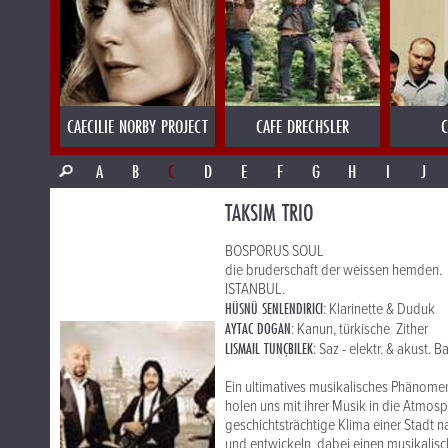
CAECILIE NORBY PROJECT
CAFE DRECHSLER
C
A
B
C
D
E
F
G
H
I
J
TAKSIM TRIO
BOSPORUS SOUL
die bruderschaft der weissen hemden.
ISTANBUL.
HÜSNÜ SENLENDIRICI
: Klarinette & Duduk
AYTAC DOGAN
: Kanun, türkische Zither
LISMAIL TUNÇBILEK
: Saz - elektr. & akust. 
Ein ultimatives musikalisches Phänomen 
holen uns mit ihrer Musik in die Atmo
geschichtsträchtige Klima einer Stadt nac
und entwickeln dabei einen musikalisc