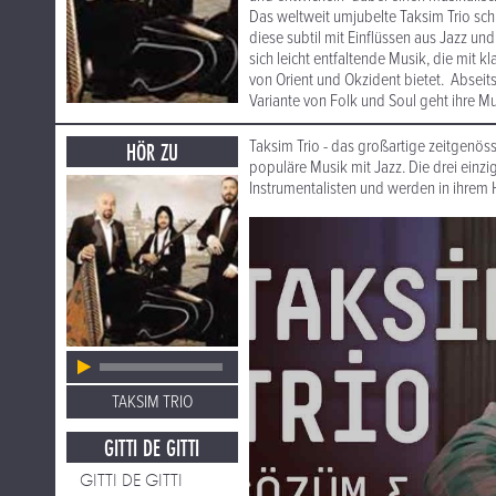
Das weltweit umjubelte Taksim Trio sch
diese subtil mit Einflüssen aus Jazz un
sich leicht entfaltende Musik, die mit
von Orient und Okzident bietet. Abseit
Variante von Folk und Soul geht ihre Mus
Taksim Trio - das großartige zeitgenöss
HÖR ZU
populäre Musik mit Jazz. Die drei einz
Instrumentalisten und werden in ihrem H
TAKSIM TRIO
GITTI DE GITTI
GITTI DE GITTI