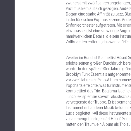
zwar erst mit zwölf Jahren angefangen,
Profimusikern auf sich gezogen. Anders 
Dogan eine starke Affinität zu Jazz, B
in der türkischen Popmusikszene. Ande
Sinfonieorchester aufgetreten. Mit eine
einzupassen, ist eine schwierige Angel
handwerklichen Details, die sein Inst
Zollbeamten entfernt, das war natürlich
Zweiter im Bund ist Klarinettist Hüsnü S
erlebte seinen großen Durchbruch berei
wurde. In den späten 90er Jahren grün
Brooklyn Funk Essentials aufgenommen,
vor zwei Jahren ein Solo-Album namens
Popcharts erreichte, was für Instrument
komplettiert das Trio. Baglama ist eine 
Tuncbilek spielt sie sowohl akustisch al
verwegenste der Truppe. Er ist permane
Instrument mit anderer Musik bekannt 
Lucia begleitet. »All diese Instrumente 
zusammengeführt«, erklärt Hüsnü Sentend
hatten den Traum, ein Album als Trio z