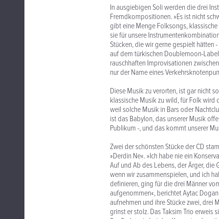
In ausgiebigen Soli werden die drei Ins
Fremdkompositionen. »Es ist nicht schwe
gibt eine Menge Folksongs, klassische 
sie für unsere Instrumentenkombination 
Stücken, die wir gerne gespielt hätten -
auf dem türkischen Doublemoon-Label (
rauschhaften Improvisationen zwischen K
nur der Name eines Verkehrsknotenpunkt
Diese Musik zu verorten, ist gar nicht s
klassische Musik zu wild, für Folk wird d
weil solche Musik in Bars oder Nachtclu
ist das Babylon, das unserer Musik offen
Publikum -, und das kommt unserer Mu
Zwei der schönsten Stücke der CD stam
»Derdin Ne«. »Ich habe nie ein Konserva
Auf und Ab des Lebens, der Ärger, die Ge
wenn wir zusammenspielen, und ich hab
definieren, ging für die drei Männer v
aufgenommen«, berichtet Aytac Dogan. »
aufnehmen und ihre Stücke zwei, drei Ma
grinst er stolz. Das Taksim Trio erweis s