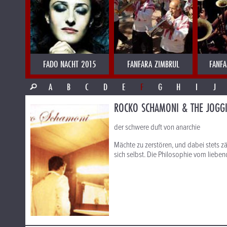
FADO NACHT 2015
FANFARA ZIMBRUL
FANFA
A
B
C
D
E
F
G
H
I
J
ROCKO SCHAMONI & THE JOGGI
der schwere duft von anarchie
Mächte zu zerstören, und dabei stets z
sich selbst. Die Philosophie vom liebe