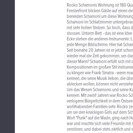
Rocko Schamonis Wohnung ist 180 Quad
Fensterfront blicken Gäste auf einen d
beneiden Schamoni um diese Wohnung. E
Schamoni im Schlafzimmer untergebracht
mit sehr hohen Stelzen. So hoch, dass
stossen. Unterm Bett - das ist eine Id
Ecke stehen die anderen Instrumente: L
jede Menge Bildschirme. Hier hat Sc
Seit beinahe 20 Jahren ist er jetzt sch
wieder mal die Zeit gekommen, um darü
dieser Mann? Schamoni erfüllt sich mit 
Kompositionen im großen Stil instrumenti
zu klingen wie Frank Sinatra - wenn ma
kennen, die seine Musik lieben, die üb
ablecken wollen, können nicht verstehe
Um das Wesen Schamonis und seine Kuns
kennen. Mit zwölf Jahren war Rocko Sc
verlogene Bürgerlichkeit in dem Ostsee
wohlhabenden Familien sehr. Rocko ze
um sie den knackigen Girls auf dem Schu
Wort "Punk" auf die Wade, ging nach H
war und machte sich viele Freunde mit
zerstören, und dabei stets zärtlich und