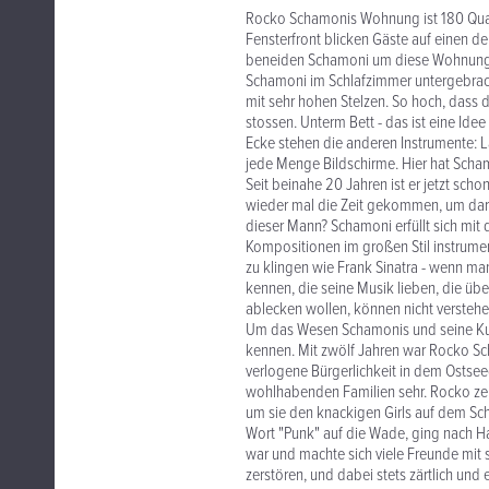
Rocko Schamonis Wohnung ist 180 Quad
Fensterfront blicken Gäste auf einen d
beneiden Schamoni um diese Wohnung. E
Schamoni im Schlafzimmer untergebracht
mit sehr hohen Stelzen. So hoch, dass
stossen. Unterm Bett - das ist eine Id
Ecke stehen die anderen Instrumente: L
jede Menge Bildschirme. Hier hat Sc
Seit beinahe 20 Jahren ist er jetzt sch
wieder mal die Zeit gekommen, um darü
dieser Mann? Schamoni erfüllt sich mit 
Kompositionen im großen Stil instrumenti
zu klingen wie Frank Sinatra - wenn ma
kennen, die seine Musik lieben, die üb
ablecken wollen, können nicht verstehe
Um das Wesen Schamonis und seine Kuns
kennen. Mit zwölf Jahren war Rocko Sc
verlogene Bürgerlichkeit in dem Ostsee
wohlhabenden Familien sehr. Rocko ze
um sie den knackigen Girls auf dem Schu
Wort "Punk" auf die Wade, ging nach H
war und machte sich viele Freunde mit
zerstören, und dabei stets zärtlich und