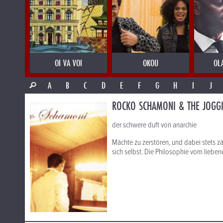
OI VA VOI
OKOU
OL
A
B
C
D
E
F
G
H
I
J
ROCKO SCHAMONI & THE JOGGI
der schwere duft von anarchie
Mächte zu zerstören, und dabei stets z
sich selbst. Die Philosophie vom liebe