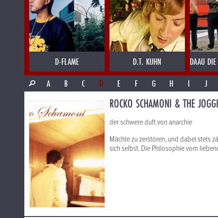
D-FLAME
D.T. KUHN
DAAU DIE
A
B
C
D
E
F
G
H
I
J
ROCKO SCHAMONI & THE JOGGI
der schwere duft von anarchie
Mächte zu zerstören, und dabei stets z
sich selbst. Die Philosophie vom liebe