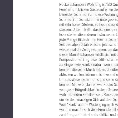
Rocko Schamonis Wohnung ist 180 Quad
Fensterfront blicken Gäste auf einen d
beneiden Schamoni um diese Wohnung. E
Schamoni im Schlafzimmer untergebracht
mit sehr hohen Stelzen. So hoch, dass
stossen. Unterm Bett - das ist eine Id
Ecke stehen die anderen Instrumente: L
jede Menge Bildschirme. Hier hat Sc
Seit beinahe 20 Jahren ist er jetzt sch
wieder mal die Zeit gekommen, um darü
dieser Mann? Schamoni erfüllt sich mit 
Kompositionen im großen Stil instrumenti
zu klingen wie Frank Sinatra - wenn ma
kennen, die seine Musik lieben, die üb
ablecken wollen, können nicht verstehe
Um das Wesen Schamonis und seine Kuns
kennen. Mit zwölf Jahren war Rocko Sc
verlogene Bürgerlichkeit in dem Ostsee
wohlhabenden Familien sehr. Rocko ze
um sie den knackigen Girls auf dem Schu
Wort "Punk" auf die Wade, ging nach H
war und machte sich viele Freunde mit
zerstören, und dabei stets zärtlich und