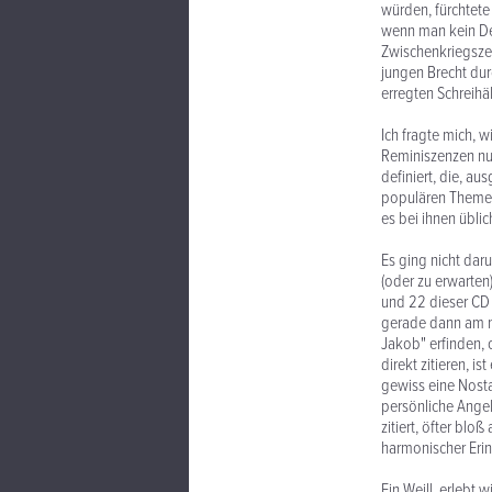
würden, fürchtete 
wenn man kein Deu
Zwischenkriegszei
jungen Brecht dur
erregten Schreihä
Ich fragte mich, 
Reminiszenzen nun
definiert, die, a
populären Themen 
es bei ihnen übli
Es ging nicht dar
(oder zu erwarten)
und 22 dieser CD
gerade dann am n
Jakob" erfinden, 
direkt zitieren, i
gewiss eine Nosta
persönliche Angel
zitiert, öfter bl
harmonischer Eri
Ein Weill, erlebt 