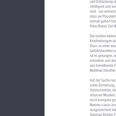
und Entrückung als
intelligent und se
sind - nur verbies
dass sie Populärmu
einmal gehört hat
Peter Rüedi, Die
Die beiden italien
Kindheitstagen (s
Duos zu einer wu
Gefühlsfacetten v
ist es gelungen, 
entziehen und de
wie hinreißende F
Matthias Inhoffen
Auf der Suche nac
voller Erinnerung
Geldschneider, di
virtuoser Musiker
doch komplex genu
Namen »Jazz« brau
ausgezeichnet ha
Stephan Richter,