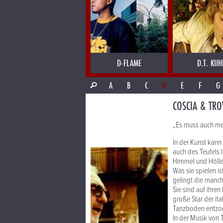
D-FLAME
D.T. KUH
A
B
C
D
E
F
G
COSCIA & TRO
„Es muss auch mein
In der Kunst kann
auch des Teufels 
Himmel und Hölle,
Was sie spielen is
gelingt die manch
Sie sind auf ihren
große Star der it
Tanzboden entzog
In der Musik von 