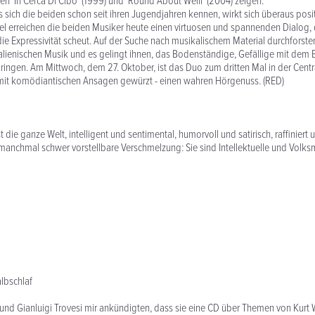
n 'In Cerca Di Cibo' (1999) und 'Round About Weill' (2004) zeigen.
 sich die beiden schon seit ihren Jugendjahren kennen, wirkt sich überaus posit
iel erreichen die beiden Musiker heute einen virtuosen und spannenden Dialog,
die Expressivität scheut. Auf der Suche nach musikalischem Material durchforste
alienischen Musik und es gelingt ihnen, das Bodenständige, Gefällige mit dem 
ringen. Am Mittwoch, dem 27. Oktober, ist das Duo zum dritten Mal in der Centr
 mit komödiantischen Ansagen gewürzt - einen wahren Hörgenuss. (RED)
st die ganze Welt, intelligent und sentimental, humorvoll und satirisch, raffiniert u
 manchmal schwer vorstellbare Verschmelzung: Sie sind Intellektuelle und Volksm
lbschlaf
 und Gianluigi Trovesi mir ankündigten, dass sie eine CD über Themen von Kurt