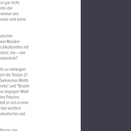
on gar nicht,
rlin der
mereien des
ovesi sind keine
alischer
zwei Musiker
chkulturellen mit
denz, die – wie
entwickeln?
lls zu verlangen
ich die Stücke 21
Sarkasmus Weills
sita" und "Bruder
sie dagegen Weill
eine Passion,
lt er sich in eine
fast wörtlich
 melodischer und
Prinzip der