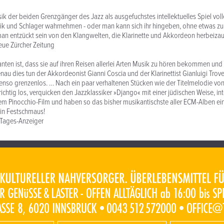
k der beiden Grenzgänger des Jazz als ausgefuchstes intellektuelles Spiel volle
ik und Schlager wahrnehmen - oder man kann sich ihr hingeben, ohne etwas zu 
an entzückt sein von den Klangwelten, die Klarinette und Akkordeon herbeiza
eue Zürcher Zeitung
anten ist, dass sie auf ihren Reisen allerlei Arten Musik zu hören bekommen und 
au dies tun der Akkordeonist Gianni Coscia und der Klarinettist Gianluigi Troves
benso grenzenlos. … Nach ein paar verhaltenen Stücken wie der Titelmelodie von
ichtig los, verquicken den Jazzklassiker »Django« mit einer jüdischen Weise, int
m Pinocchio-Film und haben so das bisher musikantischste aller ECM-Alben ein
in Festschmaus!
Tages-Anzeiger