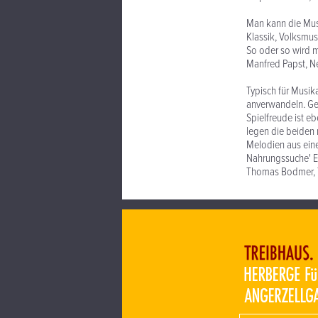
Man kann die Musi
Klassik, Volksmus
So oder so wird m
Manfred Papst, N
Typisch für Musik
anverwandeln. Gen
Spielfreude ist e
legen die beiden r
Melodien aus eine
Nahrungssuche' E
Thomas Bodmer, 