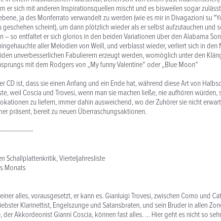
m er sich mit anderen Inspirationsquellen mischt und es bisweilen sogar zulässt,
ene, ja des Monferrato verwandelt zu werden (wie es mir in Divagazioni su "Y
?zu geschehen scheint), um dann plötzlich wieder als er selbst aufzutauchen und 
 – so entfaltet er sich glorios in den beiden Variationen über den Alabama Song
hingehauchte aller Melodien von Weill, und verblasst wieder, verliert sich in d
iden unverbesserlichen Fabulierern erzeugt werden, womöglich unter den Klän
tensprungs mit dem Rodgers von „My funny Valentine“ oder „Blue Moon“
r CD ist, dass sie einen Anfang und ein Ende hat, während diese Art von Halbs
e, weil Coscia und Trovesi, wenn man sie machen ließe, nie aufhören würden, s
ovokationen zu liefern, immer dahin ausweichend, wo der Zuhörer sie nicht erwart
mer präsent, bereit zu neuen Überraschungsaktionen.
-----------------
n Schallplattenkritik, Vierteljahresliste
es Monats
 einer alles, vorausgesetzt, er kann es. Gianluigi Trovesi, zwischen Como und C
liebster Klarinettist, Engelszunge und Satansbraten, und sein Bruder in allen Zo
 der Akkordeonist Gianni Coscia, können fast alles. … Hier geht es nicht so se