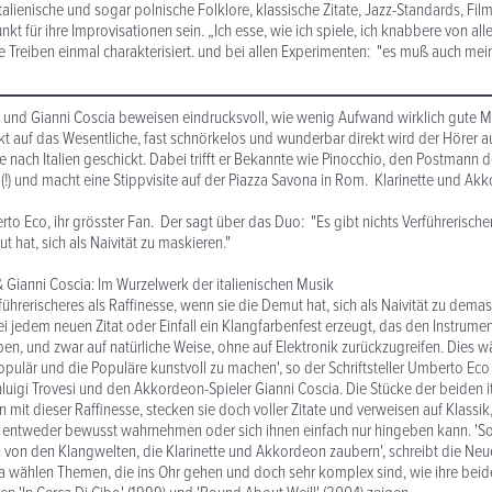
italienische und sogar polnische Folklore, klassische Zitate, Jazz-Standards, Film
 für ihre Improvisationen sein. „Ich esse, wie ich spiele, ich knabbere von allen
e Treiben einmal charakterisiert. und bei allen Experimenten: "es muß auch mei
 und Gianni Coscia beweisen eindrucksvoll, wie wenig Aufwand wirklich gute M
kt auf das Wesentliche, fast schnörkelos und wunderbar direkt wird der Hörer a
e nach Italien geschickt. Dabei trifft er Bekannte wie Pinocchio, den Postmann
!) und macht eine Stippvisite auf der Piazza Savona in Rom. Klarinette und Ak
to Eco, ihr grösster Fan. Der sagt über das Duo: "Es gibt nichts Verführerischer
 hat, sich als Naivität zu maskieren."
 & Gianni Coscia: Im Wurzelwerk der italienischen Musik
rführerischeres als Raffinesse, wenn sie die Demut hat, sich als Naivität zu dema
i jedem neuen Zitat oder Einfall ein Klangfarbenfest erzeugt, das den Instrumen
aben, und zwar auf natürliche Weise, ohne auf Elektronik zurückzugreifen. Dies w
pulär und die Populäre kunstvoll zu machen', so der Schriftsteller Umberto Eco
anluigi Trovesi und den Akkordeon-Spieler Gianni Coscia. Die Stücke der beiden i
n mit dieser Raffinesse, stecken sie doch voller Zitate und verweisen auf Klassi
n entweder bewusst wahrnehmen oder sich ihnen einfach nur hingeben kann. 'So
 von den Klangwelten, die Klarinette und Akkordeon zaubern', schreibt die Neu
a wählen Themen, die ins Ohr gehen und doch sehr komplex sind, wie ihre bei