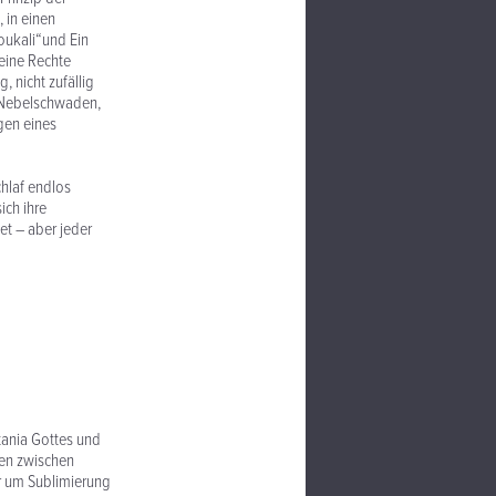
 in einen
oukali“und Ein
seine Rechte
, nicht zufällig
en Nebelschwaden,
gen eines
chlaf endlos
ich ihre
et – aber jeder
atania Gottes und
nen zwischen
hr um Sublimierung