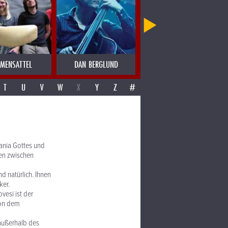
MENSATTEL
DAN BERGLUND
DANCAS OCULTAS PORTUGAL
T
U
V
W
X
Y
Z
#
tania Gottes und
nen zwischen
nd natürlich. Ihnen
ker.
vesi ist der
eon dem
 außerhalb des