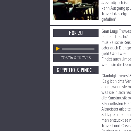
Jazz möglich ist: 
kann Ausgangspunkt
Trovesi das eigen
gefallen"
Gian Luigi Trowes
HÖR ZU
einfach, beschrän
musikalische Reis
oder auch Django(
geht ! Und wie!
COSCIA & TROVESI
Findet auch Umber
wenn sie die Demut
GEPPETTO & PINOCCHIO IN GROPPA AL TONNO
Gianluigi Trovesi
'Es gibt nichts Ve
allem, wenn sie be
was sie in sich h
die Kunstmusik po
Klarinettisten Gi
Altmeister arbeite
Schlager, die ma
man entzückt sein
Trovesi und Cosci