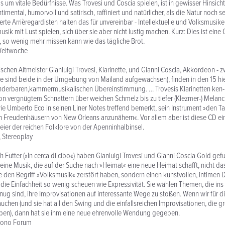
 um vitale Bedürfnisse. Was Trovesi und Coscia spielen, ist in gewisser Hinsicht
ntimental, humorvoll und satirisch, raffiniert und natürlicher, als die Natur noch s
terte Arrièregardisten halten das für unvereinbar - Intellektuelle und Volksmusike
sik mit Lust spielen, sich über sie aber nicht lustig machen. Kurz: Dies ist eine 
, so wenig mehr missen kann wie das tägliche Brot.
 Weltwoche
ischen Altmeister Gianluigi Trovesi, Klarinette, und Gianni Coscia, Akkordeon - 
ie sind beide in der Umgebung von Mailand aufgewachsen), finden in den 15 hi
nderbaren,kammermusikalischen Übereinstimmung. … Trovesis Klarinetten ken- 
on vergnügtem Schnattern über weichen Schmelz bis zu tiefer (Klezmer-) Melanc
wie Umberto Eco in seinen Liner Notes treffend bemerkt, sein Instrument »den T
n Freudenhäusern von New Orleans anzunähern«. Vor allem aber ist diese CD e
eier der reichen Folklore von der Apenninhalbinsel.
, Stereoplay
h Futter (»In cerca di cibo«) haben Gianluigi Trovesi und Gianni Coscia Gold ge
, eine Musik, die auf der Suche nach »Heimat« eine neue Heimat schafft, nicht d
e den Begriff »Volksmusik« zerstört haben, sondern einen kunstvollen, intimen 
, die Einfachheit so wenig scheuen wie Expressivität. Sie wählen Themen, die in
g sind, ihre Improvisationen auf interessante Wege zu stoßen. Wenn wir für d
chen (und sie hat all den Swing und die einfallsreichen Improvisationen, die 
ben), dann hat sie ihm eine neue ehrenvolle Wendung gegeben.
 Fono Forum