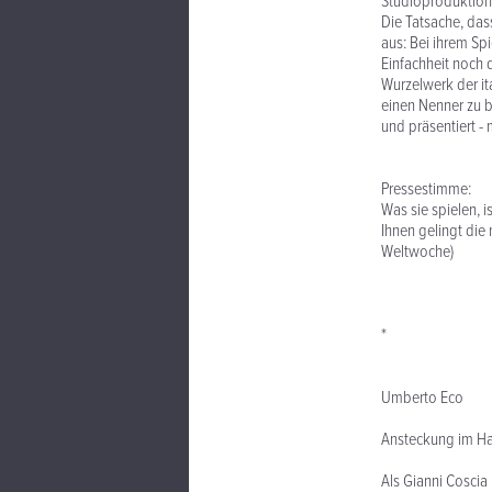
Studioproduktione
Die Tatsache, dass
aus: Bei ihrem Sp
Einfachheit noch 
Wurzelwerk der it
einen Nenner zu b
und präsentiert -
Pressestimme:
Was sie spielen, i
Ihnen gelingt die
Weltwoche)
*
Umberto Eco
Ansteckung im Ha
Als Gianni Coscia