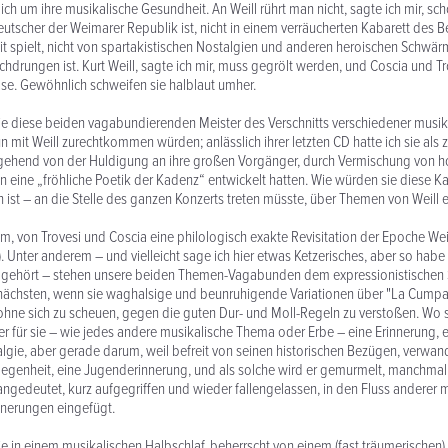
ich um ihre musikalische Gesundheit. An Weill rührt man nicht, sagte ich mir, sch
tscher der Weimarer Republik ist, nicht in einem verräucherten Kabarett des Be
t spielt, nicht von spartakistischen Nostalgien und anderen heroischen Schwär
chdrungen ist. Kurt Weill, sagte ich mir, muss gegrölt werden, und Coscia und Tr
lse. Gewöhnlich schweifen sie halblaut umher.
wie diese beiden vagabundierenden Meister des Verschnitts verschiedener musik
 mit Weill zurechtkommen würden; anlässlich ihrer letzten CD hatte ich sie als 
usgehend von der Huldigung an ihre großen Vorgänger, durch Vermischung von ho
eine „fröhliche Poetik der Kadenz“ entwickelt hatten. Wie würden sie diese Ka
ch ist – an die Stelle des ganzen Konzerts treten müsste, über Themen von Weill 
um, von Trovesi und Coscia eine philologisch exakte Revisi­tation der Epoche Wei
. Unter anderem – und vielleicht sage ich hier etwas Ketzerisches, aber so habe 
 gehört – stehen unsere beiden Themen-Vagabunden dem expressionistischen 
ächsten, wenn sie waghalsige und beunruhigende Variationen über "La Cumpar
ohne sich zu scheuen, gegen die guten Dur- und Moll-Regeln zu verstoßen. Wo 
st er für sie – wie jedes andere musikalische Thema oder Erbe – eine Erinnerung, 
lgie, aber gerade darum, weil befreit von seinen historischen Bezügen, verwande
egenheit, eine Jugenderinnerung, und als solche wird er gemurmelt, manchmal 
oß angedeutet, kurz aufgegriffen und wieder fallengelassen, in den Fluss anderer
nnerungen eingefügt.
wie in einem musikalischen Halbschlaf, beherrscht von einem (fast träumerischen) 