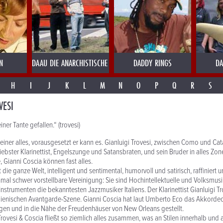
N
DAAU DIE ANARCHISTISCHE ABENDUNTERHALTUNG
DADDY RINGS
DA
H
I
J
K
L
M
N
O
P
Q
R
S
VESI
er Tante gefallen.“ (trovesi)
 einer alles, vorausgesetzt er kann es. Gianluigi Trovesi, zwischen Como und Ca
liebster Klarinettist, Engelszunge und Satansbraten, und sein Bruder in alles Zo
 Gianni Coscia können fast alles.
t die ganze Welt, intelligent und sentimental, humorvoll und satirisch, raffiniert u
mal schwer vorstellbare Vereinigung: Sie sind Hochintellektuelle und Volksmusi
 Instrumenten die bekanntesten Jazzmusiker Italiens. Der Klarinettist Gianluigi Tro
alienischen Avantgarde-Szene. Gianni Coscia hat laut Umberto Eco das Akkord
en und in die Nähe der Freudenhäuser von New Orleans gestellt.
Trovesi & Coscia fließt so ziemlich alles zusammen, was an Stilen innerhalb und