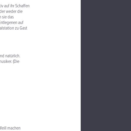
iv auf ihr Schaffen
 der weder die
n sie das
Entlegenen auf
alstation zu Gast
nd natürlich.
usiker. (Die
 Weill machen