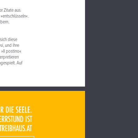
r Zitate aus
»entschlüsseln«.
ubern.
sich diese
i, und ihre
 »Il postino«
erpretieren
gespielt. Auf