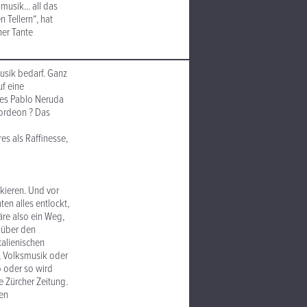
musik... all das
 Tellern“, hat
ner Tante
usik bedarf. Ganz
uf eine
 des Pablo Neruda
kordeon ? Das
es als Raffinesse,
skieren. Und vor
ten alles entlockt,
äre also ein Weg,
 über den
talienischen
k, Volksmusik oder
 oder so wird
e Zürcher Zeitung.
den