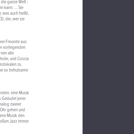
 die ganze Welt -
ein kann. … Sie
r, was auch heißt,
CD, die, wer sie
zwei Freunde aus
er vorliegenden
nen alle
holie, und Coscia
anzlokalen zu
ine so behutsame
funden: eine Musik
as Gedudel jener
Dialog zweier
s Ohr gehen und
iese Musik den
großen Jazz immer