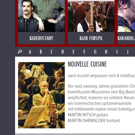
KADEBOSTANY
KAJN FORSPIL
KARANDIL
A
B
C
D
E
F
G
H
I
J
NOUVELLE CUISINE
nach mozart verpassen cech & mühlbach
Vor rund zwanzig Jahren gründeten Chr
beeinflussten Musizieren eine Big Ban
verpflichtet, kreieren sie seitdem Neues
ein österreichisches spitzenensemble
mit mittlerweile starker tiroler beteiligu
MARTIN NITSCH guitars
MARTIN OHRWALDER trumpet