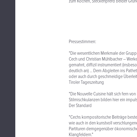
zum Kochen, Steckenpferd beider Grün
Pressestimmen:
"Die wesentlichen Merkmale der Grupp
Cech und Christian Mühlbacher – Werke
gemahnt, diffizil instrumentiert (insb
deutlich an) ... Dem Abgleiten ins Pat
oder auch durch geschmeidige Überlei
Tiroler Tageszeitung
"Die Nouvelle Cuisine hält sich fern von
Stilmischkulanzen bilden hier ein impul
Der Standard
"Cechs kompositorische Beiträge beste
wie auch in den kunstvoll verschlunge
Partituren demgegenüber ökonomischer, 
Klangfeldern."