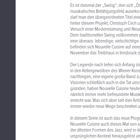
Es ist diesmal der „Swing“, den sich „
musikalisches Betätigungsfeld auserkor
darf man den übergeordneten Titel ein
hinter diesem Projekt, Christoph Cech un
Versuch einer Modernisierung und Neud
Dem traditionellen Swing vollkommen 
eine überaus lebendige, vielschichtige
befinden sich Nouvelle Cuisine auf eine
November das Treibhaus in Innsbruck is
Der Legende nach liefen sich Anfang de
in den Kellergewölben des Wiener Kons
nachhingen, eine eigene große Band zu g
Visionen schließlich auch in die Tat u
gründen, haben Nouvelle Cuisine heute i
nämlich immer mehr befreundete Musiker
erreicht war. Was sich aber seit den Anf
immer wieder neue Wege beschreiten un
In diesem Sinne ist auch das neue Pro
Nouvelle Cuisine auch dieses Mal von al
der ältesten Formen des Jazz, wird in
ursprünglichen Kontext herausgelöst un