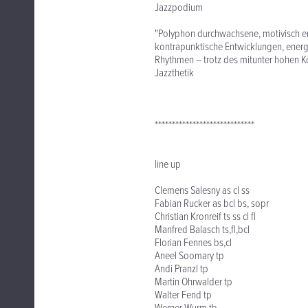
Jazzpodium
"Polyphon durchwachsene, motivisch e
kontrapunktische Entwicklungen, energe
Rhythmen – trotz des mitunter hohen Ko
Jazzthetik
*****************************
line up
Clemens Salesny as cl ss
Fabian Rucker as bcl bs, sopr
Christian Kronreif ts ss cl fl
Manfred Balasch ts,fl,bcl
Florian Fennes bs,cl
Aneel Soomary tp
Andi Pranzl tp
Martin Ohrwalder tp
Walter Fend tp