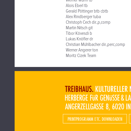
Werner Wurm tb
Alois Eberl tb
Gerald Pöttinger btb cbtb
Alex Rindberger tuba
Christoph Cech dir.,p,comp
Martin Nitsch git
Tibor Kövesdi b
Lukas Knöfler dr
Christian Mühlbacher dir.,perc,comp
Werner Angerer ton
Moritz Cizek Team
PRINTPROGRAMM ETC. DOWNLOADEN