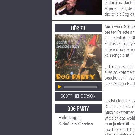
einfach mal laufe
eigenen Part, den
die ich als Beglei
Auch wenn Scott He
HÖR ZU
breiten Palette a
Ich bin mit dem B
Einflüsse. Jimmy P
spielen. Später e
kennengelernt."
„Ich mag es nicht
alles so kommerzi
beackert ein in se
Jazz-/Fusion-Pfad
SCOTT HENDERSON
„Es ist eigentlich
Damit stellt er zu
DOG PARTY
Ausdrucksformen e
Hole Diggin
Wie sich das wohl
Slidin' Into Charlisa
man ja nicht über
möchte er sich fü