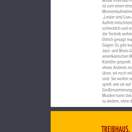
Musik innerhalb e
ist zum einen ein
Momentaufnahme ei
„Leider sind Live
Auftritt mitschnei
schrecklich und e
die Technik verhi
Ehrlich gesagt mag
Gagen. Es gibt ka
Jazz- und Blues-G
amerikanischen Me
Künstler gespielt
etwas Anderes mac
üben, sei noch er
sind. Sie wollen 
spielt, wie sie au
Großinszenierung 
Musiker kann das 
zu ändern, ohne de