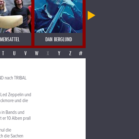
MENSATTEL
DAN BERGLUND
DANCAS OCULTAS PORTUGAL
T
U
V
W
X
Y
Z
#
ND nach TRIBAL
r Led Zeppelin und
lackmore und die
n in Bands und
 er 10 Alben prall
nul die
ich die Sachen