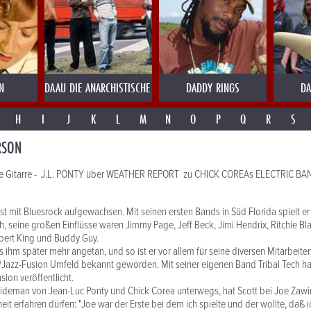
N
DAAU DIE ANARCHISTISCHE ABENDUNTERHALTUNG
DADDY RINGS
DA
H
I
J
K
L
M
N
O
P
Q
R
S
RSON
nde Gitarre - J.L. PONTY über WEATHER REPORT zu CHICK COREAs ELECTRIC BA
st mit Bluesrock aufgewachsen. Mit seinen ersten Bands in Süd Florida spielt e
 seine großen Einflüsse waren Jimmy Page, Jeff Beck, Jimi Hendrix, Ritchie B
bert King und Buddy Guy.
s ihm später mehr angetan, und so ist er vor allem für seine diversen Mitarbeite
/Jazz-Fusion Umfeld bekannt geworden. Mit seiner eigenen Band Tribal Tech hat
sion veröffentlicht.
Sideman von Jean-Luc Ponty und Chick Corea unterwegs, hat Scott bei Joe Zawi
eit erfahren dürfen: "Joe war der Erste bei dem ich spielte und der wollte, daß 