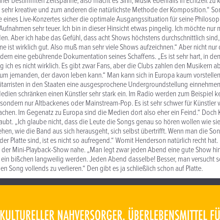
iner bestimmten Zeitspanne, also macht es Sinn, Musik ebenfalls in Echtzeit z
e sehr kreative und zum anderen die natürlichste Methode der Komposition.“ So
nes Live-Konzertes sicher die optimale Ausgangssituation für seine Philosop
-Aufnahmen sehr teuer. Ich bin in dieser Hinsicht etwas pingelig. Ich möchte nur
den. Aber ich habe das Gefühl, dass acht Shows höchstens durchschnittlich sind, e
ine ist wirklich gut. Also muß man sehr viele Shows aufzeichnen.“ Aber nicht nur
ndern eine gebührende Dokumentation seines Schaffens. „Es ist sehr hart, in de
 ich es nicht wirklich. Es gibt zwar Fans, aber die Clubs zahlen den Musikern ab
um jemanden, der davon leben kann.“ Man kann sich in Europa kaum vorstellen,
itarristen in den Staaten eine ausgesprochene Undergroundstellung einnehmen
dien schränken einen Künstler sehr stark ein. Im Radio werden zum Beispiel k
, sondern nur Altbackenes oder Mainstream-Pop. Es ist sehr schwer für Künstler 
hen. Im Gegenatz zu Europa sind die Medien dort also eher ein Feind.“ Doch K
laubt. „Ich glaube nicht, dass die Leute die Songs genau so hören wollen wie s
sehen, wie die Band aus sich herausgeht, sich selbst übertrifft. Wenn man die So
f der Platte sind, ist es nicht so aufregend.“ Womit Henderson natürlich recht ha
der Mini-Playback-Show nahe. „Man legt zwar jeden Abend eine gute Show hin,
ein bißchen langweilig werden. Jeden Abend dasselbe! Besser, man versucht so
n Song vollends zu verlieren.“ Den gibt es ja schließlich schon auf Platte.