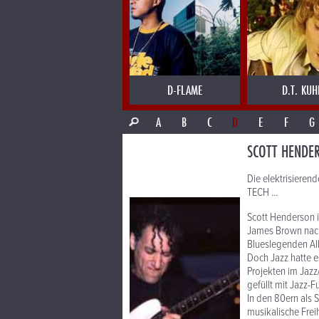
D-FLAME
D.T. KUH
A
B
C
D
E
F
G
SCOTT HENDE
Die elektrisiere
TECH ...
Scott Henderson i
James Brown nach,
Blueslegenden Al
Doch Jazz hatte e
Projekten im Jazz
gefüllt mit Jazz-Fu
In den 80ern als 
musikalische Freih