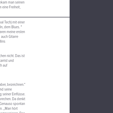
 bekam man seinen
 eine Freiheit,
al Tech) mit einer
ln, dem Blues. "
aren meine ersten
 auch Gitarre
lins
hen nicht. Das ist
arrist und
ch auf
haber, bezeichnen.“
ind seine
 seiner Einflüsse.
prechen. Da denkt
“ Genauso spontan
en. „Man hört