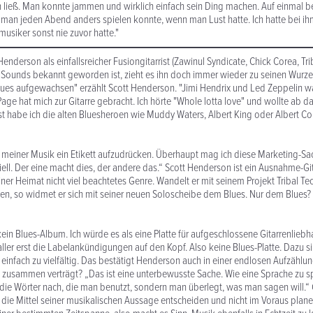
n ließ. Man konnte jammen und wirklich einfach sein Ding machen. Auf einmal
 man jeden Abend anders spielen konnte, wenn man Lust hatte. Ich hatte bei ihm
tmusiker sonst nie zuvor hatte."
nderson als einfallsreicher Fusiongitarrist (Zawinul Syndicate, Chick Corea, Trib
n Sounds bekannt geworden ist, zieht es ihn doch immer wieder zu seinen Wurze
lues aufgewachsen" erzählt Scott Henderson. "Jimi Hendrix und Led Zeppelin w
age hat mich zur Gitarre gebracht. Ich hörte "Whole lotta love" und wollte ab da
rst habe ich die alten Bluesheroen wie Muddy Waters, Albert King oder Albert Col
, meiner Musik ein Etikett aufzudrücken. Überhaupt mag ich diese Marketing-Sac
ell. Der eine macht dies, der andere das.“ Scott Henderson ist ein Ausnahme-Git
iner Heimat nicht viel beachtetes Genre. Wandelt er mit seinem Projekt Tribal Te
en, so widmet er sich mit seiner neuen Soloscheibe dem Blues. Nur dem Blues?
 kein Blues-Album. Ich würde es als eine Platte für aufgeschlossene Gitarrenlieb
 aller erst die Labelankündigungen auf den Kopf. Also keine Blues-Platte. Dazu s
infach zu vielfältig. Das bestätigt Henderson auch in einer endlosen Aufzählung
 zusammen verträgt? „Das ist eine unterbewusste Sache. Wie eine Sprache zu s
 die Wörter nach, die man benutzt, sondern man überlegt, was man sagen will.
r die Mittel seiner musikalischen Aussage entscheiden und nicht im Voraus plan