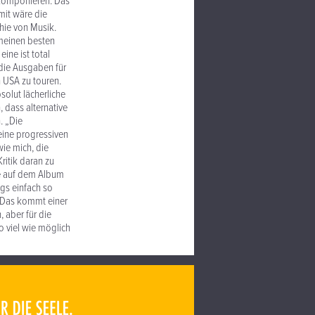
u komponieren. Das
mit wäre die
hie von Musik.
 meinen besten
ine ist total
 die Ausgaben für
n USA zu touren.
solut lächerliche
 dass alternative
. „Die
eine progressiven
wie mich, die
ritik daran zu
ie auf dem Album
ngs einfach so
t. Das kommt einer
 aber für die
 viel wie möglich