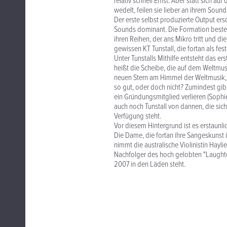
relativ schnell Ernst. Aber statt sich a
wedelt, feilen sie lieber an ihrem Sound
Der erste selbst produzierte Output ers
Sounds dominant. Die Formation besteh
ihren Reihen, der ans Mikro tritt und d
gewissen KT Tunstall, die fortan als fes
Unter Tunstalls Mithilfe entsteht das e
heißt die Scheibe, die auf dem Weltmusi
neuen Stern am Himmel der Weltmusik, w
so gut, oder doch nicht? Zumindest gibt
ein Gründungsmitglied verlieren (Soph
auch noch Tunstall von dannen, die sich
Verfügung steht.
Vor diesem Hintergrund ist es erstaunlic
Die Dame, die fortan ihre Sangeskunst 
nimmt die australische Violinistin Hay
Nachfolger des hoch gelobten "Laughter
2007 in den Läden steht.