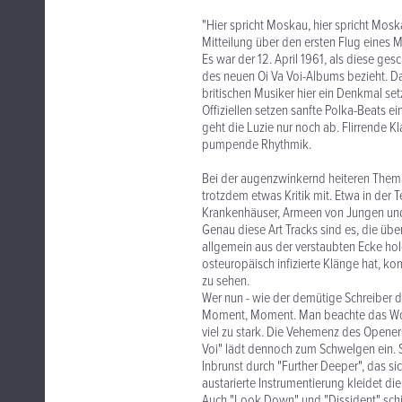
"Hier spricht Moskau, hier spricht Mos
Mitteilung über den ersten Flug eines Me
Es war der 12. April 1961, als diese ge
des neuen Oi Va Voi-Albums bezieht. Da d
britischen Musiker hier ein Denkmal se
Offiziellen setzen sanfte Polka-Beats 
geht die Luzie nur noch ab. Flirrende K
pumpende Rhythmik.
Bei der augenzwinkernd heiteren Themat
trotzdem etwas Kritik mit. Etwa in der 
Krankenhäuser, Armeen von Jungen und 
Genau diese Art Tracks sind es, die üb
allgemein aus der verstaubten Ecke hol
osteuropäisch infizierte Klänge hat, k
zu sehen.
Wer nun - wie der demütige Schreiber die
Moment, Moment. Man beachte das Wort 
viel zu stark. Die Vehemenz des Openers f
Voi" lädt dennoch zum Schwelgen ein. S
Inbrunst durch "Further Deeper", das s
austarierte Instrumentierung kleidet d
Auch "Look Down" und "Dissident" schi