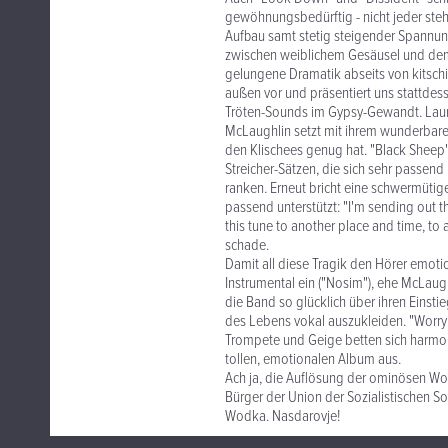
gewöhnungsbedürftig - nicht jeder st
Aufbau samt stetig steigender Spannun
zwischen weiblichem Gesäusel und dem 
gelungene Dramatik abseits von kitschi
außen vor und präsentiert uns stattdess
Tröten-Sounds im Gypsy-Gewandt. Laun
McLaughlin setzt mit ihrem wunderbaren
den Klischees genug hat. "Black Sheep"
Streicher-Sätzen, die sich sehr passen
ranken. Erneut bricht eine schwermütige
passend unterstützt: "I'm sending out th
this tune to another place and time, to a
schade.
Damit all diese Tragik den Hörer emotio
Instrumental ein ("Nosim"), ehe McLaug
die Band so glücklich über ihren Einsti
des Lebens vokal auszukleiden. "Worry
Trompete und Geige betten sich harmon
tollen, emotionalen Album aus.
Ach ja, die Auflösung der ominösen Wor
Bürger der Union der Sozialistischen So
Wodka. Nasdarovje!