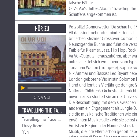
falsche Fährte.
Oi Va Voi's drittes Album "Travelling th
Schaffens angekommen ist.
Potzblitz! Donnerwetter! Da schau her! M
HÖR ZU
All das sind mehr oder minder deutsch
britischen Klezmer-Crossover-Combo, d
Neunziger die Bühne und führt die vers
Faible für Klezmer, Jazz, Hip Hop, Rock
Va Voi-Outputs herauszuhören, aber was
unterscheidet sich wohltuend vom typis
Jonathan Walton (Trompete), Sophie Solom
Nik Ammar und Bassist Leo Bryant heben 
London geborene Violinistin Solomon he
Hand und lernt als Vierjährige den gro
National Children's Orchestra Unterricht
unwohler. So studiert sie an der Univer
OI VA VOI
Die Beschäftigung mit dem slawischen E
anderem ein Engagement als Jungle-DJa
TRAVELLING THE FACE OF THE GLOBE
sie die musikalische Traditionen wie ein
Travelling the Face of the Globe
erwähnten Musiker, die - wie sie selbs
Dusty Road
Voi ist zu Beginn - der Name lässt es f
Musik, die ihre Eltern schon gehört ha
Yuri