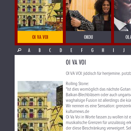
OI VA VOI
OKOU
OL
A
B
C
D
E
F
G
H
I
J
OI VA VOI
OI VA VOI: jiddisch für herrjemine. potz
Rolling Stone:
"Ist dies womöglich das nächste Gotan
Balkan-Blechbläsern oder auch ungari
waghalsige Fusion ist allerdings die kün
Wir nennen es eine Sensation: grenzenlo
kulturnews.de
Oi Va Voi in Worte fassen zu wollen ist 
musikalische Grenzen für unzulässig erk
der diese Beschränkung verweigert. Sel