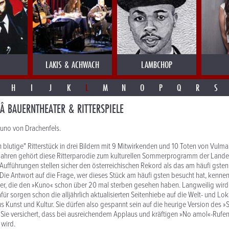
LAKIS & ACHWACH
LAMBCHOP
H
I
J
K
L
M
N
O
P
Q
R
S
Â BAUERNTHEATER & RITTERSPIELE
Kuno von Drachenfels.
h blutige" Ritterstück in drei Bildern mit 9 Mitwirkenden und 10 Toten von Vulma
Jahren gehört diese Ritterparodie zum kulturellen Sommerprogramm der Land
 Aufführungen stellen sicher den österreichischen Rekord als das am häufi gsten
Die Antwort auf die Frage, wer dieses Stück am häufi gsten besucht hat, kennen 
her, die den »Kuno« schon über 20 mal sterben gesehen haben. Langweilig wir
für sorgen schon die alljährlich aktualisierten Seitenhiebe auf die Welt- und Lok
s Kunst und Kultur. Sie dürfen also gespannt sein auf die heurige Version des »
Sie versichert, dass bei ausreichendem Applaus und kräftigen »No amol«-Rufen
 wird.