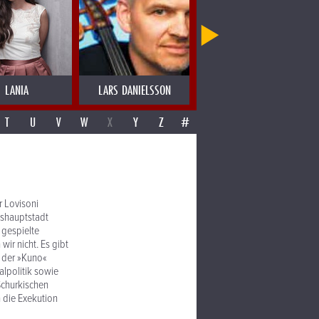
LANIA
LARS DANIELSSON
LAS MIGAS
T
U
V
W
X
Y
Z
#
r Lovisoni
eshauptstadt
 gespielte
wir nicht. Es gibt
d der »Kuno«
alpolitik sowie
Schurkischen
 die Exekution