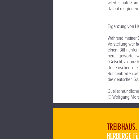
wieder laute Komm
darauf reagierten.
Ergänzung von Ha
Während meiner St
Vorstellung war h
einem Bühnenfenst
hereingeworfen wu
"Geischt, a ganz b
den Kirschen, die
Bühnenboden beför
die deutschen Gäs
Quelle: mündliche
© Wolfgang Mors