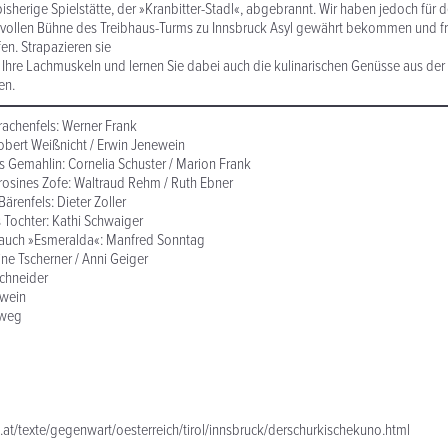
 bisherige Spielstätte, der »Kranbitter-Stadl«, abgebrannt. Wir haben jedoch für
vollen Bühne des Treibhaus-Turms zu Innsbruck Asyl gewährt bekommen und fre
en. Strapazieren sie
Ihre Lachmuskeln und lernen Sie dabei auch die kulinarischen Genüsse aus der
en.
rachenfels: Werner Frank
bert Weißnicht / Erwin Jenewein
 Gemahlin: Cornelia Schuster / Marion Frank
rosines Zofe: Waltraud Rehm / Ruth Ebner
Bärenfels: Dieter Zoller
s Tochter: Kathi Schwaiger
 auch »Esmeralda«: Manfred Sonntag
ine Tscherner / Anni Geiger
Schneider
ewein
lweg
at/texte/gegenwart/oesterreich/tirol/innsbruck/derschurkischekuno.html