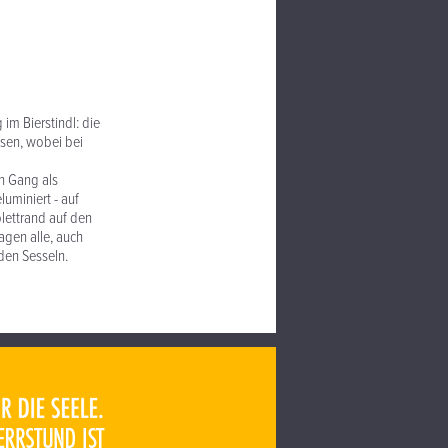
im Bierstindl: die
ssen, wobei bei
n Gang als
luminiert - auf
lettrand auf den
agen alle, auch
den Sesseln.