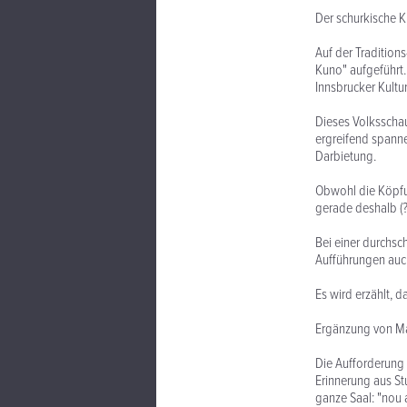
Der schurkische 
Auf der Tradition
Kuno" aufgeführt. 
Innsbrucker Kultur
Dieses Volksschau
ergreifend spann
Darbietung.
Obwohl die Köpfun
gerade deshalb (?
Bei einer durchsc
Aufführungen auch
Es wird erzählt,
Ergänzung von Max
Die Aufforderung
Erinnerung aus Stu
ganze Saal: "nou 