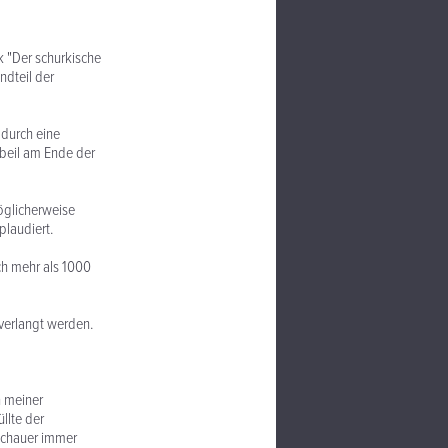
k "Der schurkische
ndteil der
 durch eine
beil am Ende der
öglicherweise
laudiert.
ch mehr als 1000
verlangt werden.
h meiner
llte der
uschauer immer