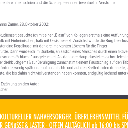
entare hineinschrien und die SchauspielerInnen (eventuell in Versform)
nno Zanier, 28.Oktober 2002:
udienzeit besuchte ich mit einer „Blasn“ von Kollegen erstmals eine Aufführung 
alb mit Einheimischen, halb mit Ossis besetzt. Zunächst wurde die Burg bescho
er eine Kegelkugel mir den drei markanten Löchern für die Finger
rde. Dann wurde ich im Dunkeln, anlässlich eines Marsches durch einen fiktive
esonders Schiacha" ausgeleuchtet. Als dann der Hauptdarsteller - schon leicht e
 er drehbuchgemäß zur Beruhigung zunächst mit einem Faustschlag auf den Tab
derte, wenig später darauf ausrutschte und auf den Bretterboden donnerte, l
te, die bis dahin nicht viel verstanden haben konnten, endgültig lachend unter 
 Erzählung an den Autor.
cher