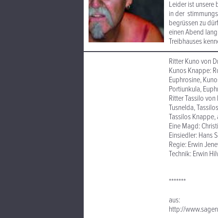
Leider ist unsere
in der stimmungs
begrüssen zu dürf
einen Abend lang 
Treibhauses kenn
Ritter Kuno von D
Kunos Knappe: Ro
Euphrosine, Kunos
Portiunkula, Euph
Ritter Tassilo von 
Tusnelda, Tassilo
Tassilos Knappe,
Eine Magd: Christ
Einsiedler: Hans 
Regie: Erwin Jen
Technik: Erwin Hi
*******
aus:
http://www.sagen.