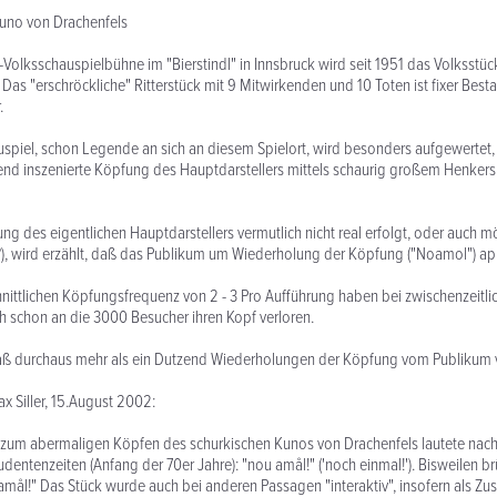
Kuno von Drachenfels
s-Volksschauspielbühne im "Bierstindl" in Innsbruck wird seit 1951 das Volksstüc
Das "erschröckliche" Ritterstück mit 9 Mitwirkenden und 10 Toten ist fixer Besta
.
spiel, schon Legende an sich an diesem Spielort, wird besonders aufgewertet,
end inszenierte Köpfung des Hauptdarstellers mittels schaurig großem Henkers
g des eigentlichen Hauptdarstellers vermutlich nicht real erfolgt, oder auch m
), wird erzählt, daß das Publikum um Wiederholung der Köpfung ("Noamol") app
hnittlichen Köpfungsfrequenz von 2 - 3 Pro Aufführung haben bei zwischenzeitli
 schon an die 3000 Besucher ihren Kopf verloren.
 daß durchaus mehr als ein Dutzend Wiederholungen der Köpfung vom Publikum 
 Siller, 15.August 2002:
 zum abermaligen Köpfen des schurkischen Kunos von Drachenfels lautete nac
dentenzeiten (Anfang der 70er Jahre): "nou amål!" ('noch einmal!'). Bisweilen brü
amål!" Das Stück wurde auch bei anderen Passagen "interaktiv", insofern als Z