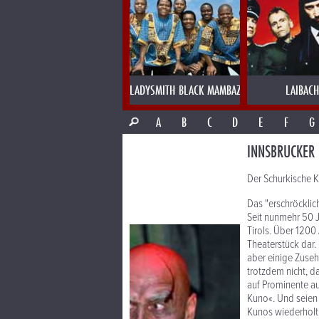
LADYSMITH BLACK MAMBAZO
LAIBACH
A
B
C
D
E
F
G
INNSBRUCKER 
Der Schurkische 
Das "erschröcklic
Seit nunmehr 50 
Tirols. Über 1200
Theaterstück dar. 
aber einige Zuse
trotzdem nicht, da
auf Prominente au
Kuno«. Und seien 
Kunos wiederholt