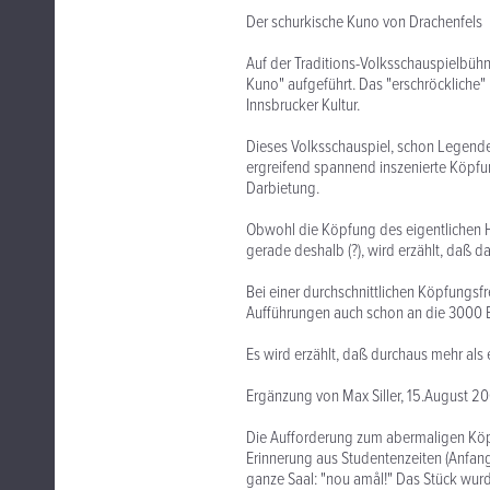
Der schurkische Kuno von Drachenfels
Auf der Traditions-Volksschauspielbühne
Kuno" aufgeführt. Das "erschröckliche" 
Innsbrucker Kultur.
Dieses Volksschauspiel, schon Legende 
ergreifend spannend inszenierte Köpfu
Darbietung.
Obwohl die Köpfung des eigentlichen Ha
gerade deshalb (?), wird erzählt, daß
Bei einer durchschnittlichen Köpfungsf
Aufführungen auch schon an die 3000 B
Es wird erzählt, daß durchaus mehr al
Ergänzung von Max Siller, 15.August 2
Die Aufforderung zum abermaligen Köp
Erinnerung aus Studentenzeiten (Anfang d
ganze Saal: "nou amål!" Das Stück wurd