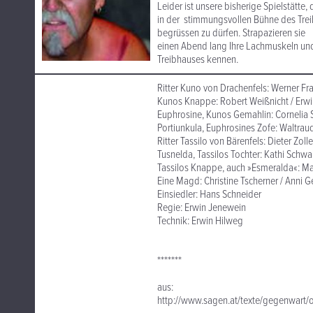
Leider ist unsere bisherige Spielstätte
in der stimmungsvollen Bühne des Trei
begrüssen zu dürfen. Strapazieren sie
einen Abend lang Ihre Lachmuskeln und
Treibhauses kennen.
Ritter Kuno von Drachenfels: Werner Fr
Kunos Knappe: Robert Weißnicht / Erw
Euphrosine, Kunos Gemahlin: Cornelia S
Portiunkula, Euphrosines Zofe: Waltrau
Ritter Tassilo von Bärenfels: Dieter Zolle
Tusnelda, Tassilos Tochter: Kathi Schwa
Tassilos Knappe, auch »Esmeralda«: M
Eine Magd: Christine Tscherner / Anni G
Einsiedler: Hans Schneider
Regie: Erwin Jenewein
Technik: Erwin Hilweg
*******
aus:
http://www.sagen.at/texte/gegenwart/o