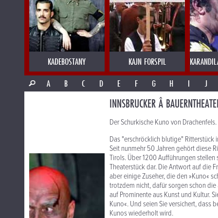
KADEBOSTANY
KAJN FORSPIL
KARANDIL
A
B
C
D
E
F
G
H
I
J
INNSBRUCKER Â BAUERNTHEATER
Der Schurkische Kuno von Drachenfels.
Das "erschröcklich blutige" Ritterstück
Seit nunmehr 50 Jahren gehört diese 
Tirols. Über 1200 Aufführungen stellen 
Theaterstück dar. Die Antwort auf die F
aber einige Zuseher, die den »Kuno« s
trotzdem nicht, dafür sorgen schon die a
auf Prominente aus Kunst und Kultur. Si
Kuno«. Und seien Sie versichert, dass
Kunos wiederholt wird.