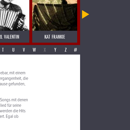
RL VALENTIN
KAT FRANKIE
KETIL BJORNSTAD
T
U
V
W
X
Y
Z
#
gebar, mit einem
Vergangenheit, die
hause gefunden,
n Songs mit denen
ied für seine
 werden die Hits
rt. Egal ob