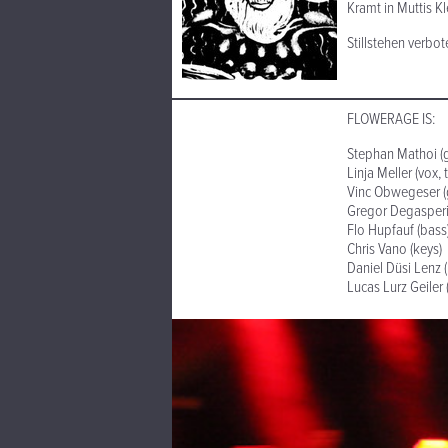
Kramt in Muttis K
Stillstehen verbot
FLOWERAGE IS:
Stephan Mathoi (g
Linja Meller (vox,
Vinc Obwegeser (g
Gregor Degasperi 
Flo Hupfauf (bass
Chris Vano (keys)
Daniel Düsi Lenz (
Lucas Lurz Geiler