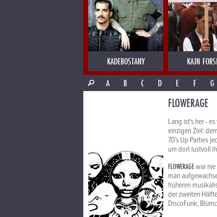
KADEBOSTANY
KAJN FORS
A
B
C
D
E
F
G
FLOWERAGE
Lang ist's her - 
einzigen Ziel: de
70’s Up Parties j
um dort lustvoll
FLOWERAGE
war nie
man aufgewachsen 
früheren musikali
der zweiten Hälft
DiscoFunk, Blümc