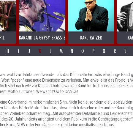
PIL
KARANDILA GYPSY BRASS BULGARIEN
KARL RATZER
KA
H
I
J
K
L
M
N
O
P
Q
R
S
es war wohl zur Jahrtausendwende - als das Kulturcafe Propolis eine junge Band 
m Wort "posen" eine neue Dimension zu verleihen. Mittlerweile ist das Propolis 
edoch sind nach wie vor Kult und haben wie die Band im Treibhaus ein neues Zu
 ihrem Motto zu frönen: We want YOU to DANCE!
 eine Coverband im herkömmlichen Sinn. Nicht Kohle, sondern die Liebe zu de
ist – das ist der Motor! Und das, obwohl sich das eine oder andere Bandmitgl
schen Vorlieben schämen mag...Mit aufopfernder Detailarbeit und Leidenschaft
e des 20. Jahrhunderts arrangiert und dem Publikum in die Gehörgänge gepfeffe
henRock, NDW oder EuroDance - es gibt keine musikalischen Tabus.