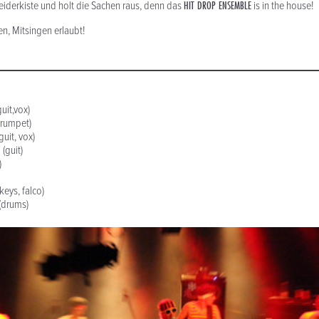
HIT DROP ENSEMBLE
leiderkiste und holt die Sachen raus, denn das
is in the house!
en, Mitsingen erlaubt!
uit,vox)
 trumpet)
uit, vox)
(guit)
)
keys, falco)
 (drums)