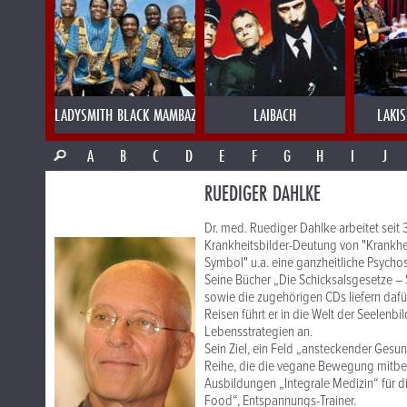
LADYSMITH BLACK MAMBAZO
LAIBACH
LAKI
A
B
C
D
E
F
G
H
I
J
RUEDIGER DAHLKE
Dr. med. Ruediger Dahlke arbeitet seit 3
Krankheitsbilder-Deutung von "Krankheit
Symbol" u.a. eine ganzheitliche Psychos
Seine Bücher „Die Schicksalsgesetze – 
sowie die zugehörigen CDs liefern daf
Reisen führt er in die Welt der Seelenb
Lebensstrategien an.
Sein Ziel, ein Feld „ansteckender Gesu
Reihe, die die vegane Bewegung mitbegr
Ausbildungen „Integrale Medizin“ für d
Food“, Entspannungs-Trainer.