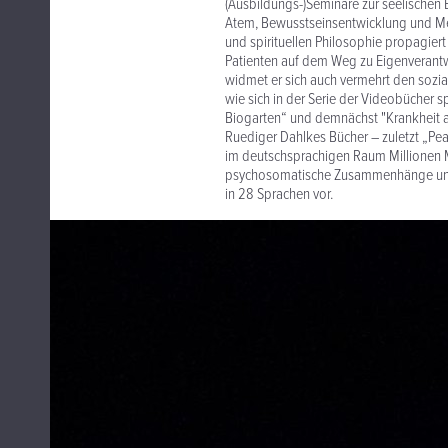
(Ausbildungs-)Seminare zur seelischen
Atem, Bewusstseinsentwicklung und Med
und spirituellen Philosophie propagiert e
Patienten auf dem Weg zu Eigenverantwo
widmet er sich auch vermehrt den sozi
wie sich in der Serie der Videobücher s
Biogarten“ und demnächst "Krankheit a
Ruediger Dahlkes Bücher – zuletzt „Pea
im deutschsprachigen Raum Millionen M
psychosomatische Zusammenhänge und g
in 28 Sprachen vor.