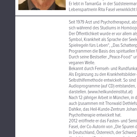
Er lebt in TamanGa in der Südsteiermar
Lebenspartnerin Rita Fasel verwirklicht 
Seit 1979 Arzt und Psychotherapeut, abs
sich während des Studiums in Homöopa
Der Öffentlichkeit wurde er vor allem a
Symbol, Krankheit als Sprache der Seel
Spielregeln fürs Leben“, „Das Schatte
Programmen die Basis des spirituellen W
Durch seine Bestseller „Peace-Food“ u
veganen Welle.
Bekannt durch Fernseh- und Rundfunkau
Als Ergänzung zu den Krankheitsbilder
Selbsthilfemethode entwickelt. So sin
Audioprogramme (auf CD) entstanden, 
darstellen. (www.heilkundeinstitut.at)
Nach 12-jähriger Arbeit in München, in 
auch (zusammen mit Thorwald Dethlefse
Dahlke, das Heil-Kunde-Zentrum Johanni
Psychotherapie entwickelt hat.
2012 eröffnete er das Fasten- und Sem
Fasel, der Co-Autorin von „Die Spuren 
In Deutschland, Österreich, der Schwei