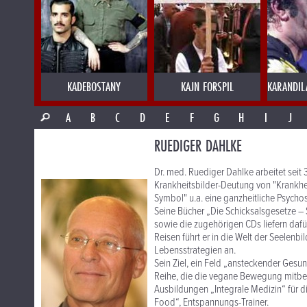
KADEBOSTANY
KAJN FORSPIL
KARANDIL
A
B
C
D
E
F
G
H
I
J
RUEDIGER DAHLKE
Dr. med. Ruediger Dahlke arbeitet seit 3
Krankheitsbilder-Deutung von "Krankheit
Symbol" u.a. eine ganzheitliche Psychos
Seine Bücher „Die Schicksalsgesetze – 
sowie die zugehörigen CDs liefern daf
Reisen führt er in die Welt der Seelenb
Lebensstrategien an.
Sein Ziel, ein Feld „ansteckender Gesu
Reihe, die die vegane Bewegung mitbegr
Ausbildungen „Integrale Medizin“ für d
Food“, Entspannungs-Trainer.