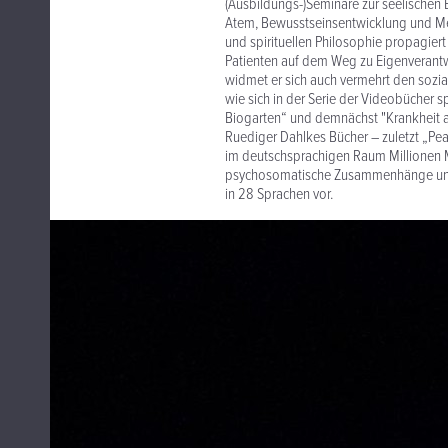
(Ausbildungs-)Seminare zur seelischen
Atem, Bewusstseinsentwicklung und Med
und spirituellen Philosophie propagiert e
Patienten auf dem Weg zu Eigenverantwo
widmet er sich auch vermehrt den sozi
wie sich in der Serie der Videobücher s
Biogarten“ und demnächst "Krankheit a
Ruediger Dahlkes Bücher – zuletzt „Pea
im deutschsprachigen Raum Millionen M
psychosomatische Zusammenhänge und g
in 28 Sprachen vor.