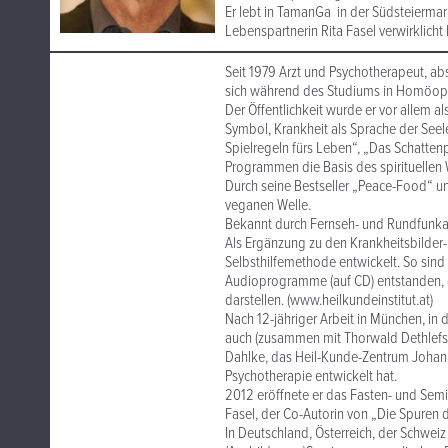
Er lebt in TamanGa in der Südsteiermar
Lebenspartnerin Rita Fasel verwirklicht 
Seit 1979 Arzt und Psychotherapeut, abs
sich während des Studiums in Homöopa
Der Öffentlichkeit wurde er vor allem a
Symbol, Krankheit als Sprache der Seel
Spielregeln fürs Leben“, „Das Schatte
Programmen die Basis des spirituellen W
Durch seine Bestseller „Peace-Food“ u
veganen Welle.
Bekannt durch Fernseh- und Rundfunkau
Als Ergänzung zu den Krankheitsbilder
Selbsthilfemethode entwickelt. So sin
Audioprogramme (auf CD) entstanden, 
darstellen. (www.heilkundeinstitut.at)
Nach 12-jähriger Arbeit in München, in 
auch (zusammen mit Thorwald Dethlefse
Dahlke, das Heil-Kunde-Zentrum Johanni
Psychotherapie entwickelt hat.
2012 eröffnete er das Fasten- und Sem
Fasel, der Co-Autorin von „Die Spuren 
In Deutschland, Österreich, der Schwei