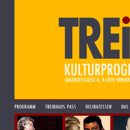
PROGRAMM
TREIBHAUS-PASS
DELIKATESSEN
DAS