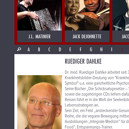
J.L. MATINIER
JACK DEJOHNETTE
JAC
A
B
C
D
E
F
G
H
I
J
RUEDIGER DAHLKE
Dr. med. Ruediger Dahlke arbeitet seit 3
Krankheitsbilder-Deutung von "Krankheit
Symbol" u.a. eine ganzheitliche Psychos
Seine Bücher „Die Schicksalsgesetze – 
sowie die zugehörigen CDs liefern daf
Reisen führt er in die Welt der Seelenb
Lebensstrategien an.
Sein Ziel, ein Feld „ansteckender Gesu
Reihe, die die vegane Bewegung mitbegr
Ausbildungen „Integrale Medizin“ für d
Food“, Entspannungs-Trainer.