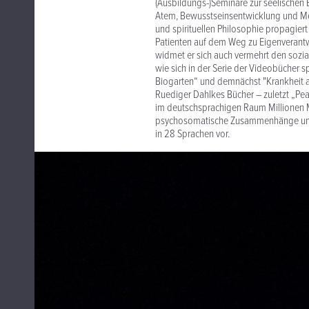
(Ausbildungs-)Seminare zur seelischen
Atem, Bewusstseinsentwicklung und Med
und spirituellen Philosophie propagiert e
Patienten auf dem Weg zu Eigenverantwo
widmet er sich auch vermehrt den sozi
wie sich in der Serie der Videobücher s
Biogarten“ und demnächst "Krankheit a
Ruediger Dahlkes Bücher – zuletzt „Pea
im deutschsprachigen Raum Millionen M
psychosomatische Zusammenhänge und g
in 28 Sprachen vor.