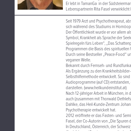
Er lebt in TamanGa in der Südsteiermar
Lebenspartnerin Rita Fasel verwirklicht 
Seit 1979 Arzt und Psychotherapeut, abs
sich während des Studiums in Homöopa
Der Öffentlichkeit wurde er vor allem a
Symbol, Krankheit als Sprache der Seel
Spielregeln fürs Leben“, „Das Schatte
Programmen die Basis des spirituellen W
Durch seine Bestseller „Peace-Food“ u
veganen Welle.
Bekannt durch Fernseh- und Rundfunkau
Als Ergänzung zu den Krankheitsbilder
Selbsthilfemethode entwickelt. So sin
Audioprogramme (auf CD) entstanden, 
darstellen. (www.heilkundeinstitut.at)
Nach 12-jähriger Arbeit in München, in 
auch (zusammen mit Thorwald Dethlefse
Dahlke, das Heil-Kunde-Zentrum Johanni
Psychotherapie entwickelt hat.
2012 eröffnete er das Fasten- und Sem
Fasel, der Co-Autorin von „Die Spuren 
In Deutschland, Österreich, der Schwei