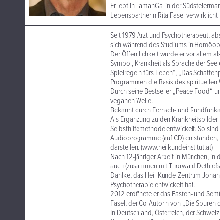
Er lebt in TamanGa in der Südsteiermar
Lebenspartnerin Rita Fasel verwirklicht 
Seit 1979 Arzt und Psychotherapeut, abs
sich während des Studiums in Homöopa
Der Öffentlichkeit wurde er vor allem a
Symbol, Krankheit als Sprache der Seel
Spielregeln fürs Leben“, „Das Schatte
Programmen die Basis des spirituellen W
Durch seine Bestseller „Peace-Food“ u
veganen Welle.
Bekannt durch Fernseh- und Rundfunkau
Als Ergänzung zu den Krankheitsbilder
Selbsthilfemethode entwickelt. So sin
Audioprogramme (auf CD) entstanden, 
darstellen. (www.heilkundeinstitut.at)
Nach 12-jähriger Arbeit in München, in 
auch (zusammen mit Thorwald Dethlefse
Dahlke, das Heil-Kunde-Zentrum Johanni
Psychotherapie entwickelt hat.
2012 eröffnete er das Fasten- und Sem
Fasel, der Co-Autorin von „Die Spuren 
In Deutschland, Österreich, der Schwei