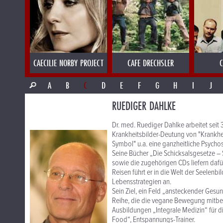
CAECILIE NORBY PROJECT
CAFE DRECHSLER
C
A
B
C
D
E
F
G
H
I
J
RUEDIGER DAHLKE
Dr. med. Ruediger Dahlke arbeitet seit 3
Krankheitsbilder-Deutung von "Krankheit
Symbol" u.a. eine ganzheitliche Psychos
Seine Bücher „Die Schicksalsgesetze – 
sowie die zugehörigen CDs liefern daf
Reisen führt er in die Welt der Seelenb
Lebensstrategien an.
Sein Ziel, ein Feld „ansteckender Gesu
Reihe, die die vegane Bewegung mitbegr
Ausbildungen „Integrale Medizin“ für d
Food“, Entspannungs-Trainer.