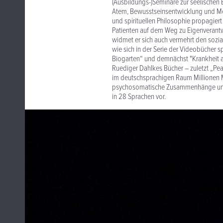
(Ausbildungs-)Seminare zur seelischen
Atem, Bewusstseinsentwicklung und Med
und spirituellen Philosophie propagiert e
Patienten auf dem Weg zu Eigenverantwo
widmet er sich auch vermehrt den sozi
wie sich in der Serie der Videobücher s
Biogarten“ und demnächst "Krankheit a
Ruediger Dahlkes Bücher – zuletzt „Pea
im deutschsprachigen Raum Millionen M
psychosomatische Zusammenhänge und g
in 28 Sprachen vor.