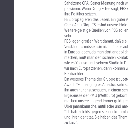
Sahelzone CFA. Seiner Meinung nach wü
passieren. Wenn Doug E Tee sagt, PBS s
ihre Politiker setzen.
PBS propagieren das Lesen. Ein guter A
Cheik Anta Diop. "Sie sind unsere Idol
Weitere geistige Quellen von PBS soll
sein.
PBS legen großen Wert darauf, daß si
Verständnis müssen sie nicht für alle au
in Europa leben, da man dort angeblich
machen, muß man den sozialen Kontakt
wie es Youssou mit seinem Studio in Dak
wir nach Europa ziehen, dann können wi
Beobachter.
Ein weiteres Thema der Gruppe ist Lott
Awadi: "Einmal ging es Amadou sehr sch
ihn auch nur anzuschauen, in einem sehr
Ergebnisse der PMU (Wettbüro) gekomme
machen unsere Jugend immer geldgieri
Über jamaikanische, antillische und am
"Ich habe nichts gegen sie, nur kommt 
und ihrer Identität. Sie haben das Them
zu kurz".