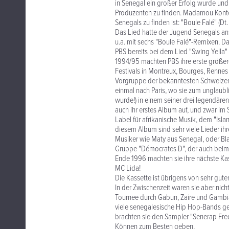
in Senegal ein großer Erfolg wurde un
Produzenten zu finden. Madamou Konte
Senegals zu finden ist: "Boule Falé" (Dt
Das Lied hatte der Jugend Senegals an
u.a. mit sechs "Boule Falé"-Remixen. Da
PBS bereits bei dem Lied "Swing Yella"
1994/95 machten PBS ihre erste größer
Festivals in Montreux, Bourges, Rennes
Vorgruppe der bekanntesten Schweizer 
einmal nach Paris, wo sie zum unglau
wurde!) in einem seiner drei legendären
auch ihr erstes Album auf, und zwar im
Label für afrikanische Musik, dem "Isl
diesem Album sind sehr viele Lieder ihr
Musiker wie Maty aus Senegal, oder Bla
Gruppe "Démocrates D", der auch beim W
Ende 1996 machten sie ihre nächste Kas
MC Lida!
Die Kassette ist übrigens von sehr gute
In der Zwischenzeit waren sie aber nich
Tournee durch Gabun, Zaire und Gambi
viele senegalesische Hip Hop-Bands ge
brachten sie den Sampler "Senerap Free
Können zum Besten geben.