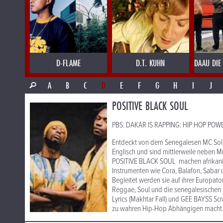
D-FLAME
D.T. KUHN
DAAU DIE
A
B
C
D
E
F
G
H
I
J
POSITIVE BLACK SOUL
PBS: DAKAR IS RAPPING: HIP HOP POWER
Entdeckt von dem Senegalesen MC Sola
Englisch und sind mittlerweile neben 
POSITIVE BLACK SOUL machen afrikanisc
Instrumenten wie Cora, Balafon, Sabar 
Begleitet werden sie auf ihrer Europato
Reggae, Soul und die senegalesischen 
Lyrics (Makhtar Fall) und GEE BAYSS Scr
zu wahren Hip-Hop Abhängigen macht