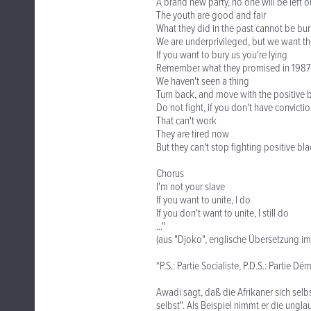
A brand new party, no one will be left o
The youth are good and fair
What they did in the past cannot be bur
We are underprivileged, but we want th
If you want to bury us you're lying
Remember what they promised in 1987
We haven't seen a thing
Turn back, and move with the positive 
Do not fight, if you don't have convicti
That can't work
They are tired now
But they can't stop fighting positive bla
Chorus
I'm not your slave
If you want to unite, I do
If you don't want to unite, I still do
..."
(aus "Djoko", englische Übersetzung im
*P.S.: Partie Socialiste, P.D.S.: Partie D
Awadi sagt, daß die Afrikaner sich selbs
selbst". Als Beispiel nimmt er die ung