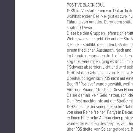
POSITIVE BLACK SOUL
1989 im Vorstadtleben von Dakar: In de
wohlhabenden Bezirke, gibt es zwei riv
Führung von Amadou Barry, dem späteren
später DJ Awadi.
Diese beiden Gruppen liefern sich erbit
Wette, wo es nur geht. Ob auf der Straß
Denn ein Konflikt, der in den USA der 
einem friedlichen Austausch. Nach un
im Grunde genommen doch dieselben Ide
sogar zu vereinigen, ging es doch um bi
("Schwarz absorbiert Licht und wird selb
1990 ist das Geburtsjahr von "Positive B
Überhaupt legen sich PBS nicht auf eine
Begriff "Positive" wurde gewählt, weil
Aids und Ruanda" besteht. Dieser Name 
Da sie damals kein Geld hatten, schlich
Den Rest machten sie auf der Straße mit
1992 machte der senegalesische "Nation
von einer Reihe "seiner" Partys in Daka
er ihnen Hilfe beim Aufbau einer profess
wurde der Aufstieg des "explosiven Duos
über PBS titelte, von Solaar gefördert.