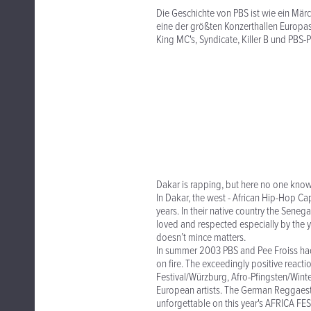
Die Geschichte von PBS ist wie ein Märc
eine der größten Konzerthallen Europas
King MC's, Syndicate, Killer B und PBS-P
Dakar is rapping, but here no one know
In Dakar, the west - African Hip-Hop C
years. In their native country the Seneg
loved and respected especially by the yo
doesn’t mince matters.
In summer 2003 PBS and Pee Froiss had b
on fire. The exceedingly positive reacti
Festival/Würzburg, Afro-Pfingsten/Winte
European artists. The German Reggaestar
unforgettable on this year's AFRICA F