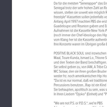
Da für die meisten "Senerapper" das Er
Senegal trotz der sehr hohen Zahl an R
wissen, stellen sie soweit wie möglic
freestyle"-Kassetten sollen jedenfalls 
Anfang April 1997 machten PBS die ers
Guadeloupe und Reunion gaben und End
Aufnahmen ist die Kassette New York-Pa
(noch immer der Chef-Ideologe des Hi
vom Klang her ist die Kassette authenti
Ihre Konzerte waren im Übrigen große Er
POSITIVE BLACK SOUL sind inzwischen 
Maal, Toure Kunda, Ismael Lo, Thione 
und den Texten der Band beschäftigen.
Sie selbst geben zu, von IAM, A Tribe 
MC Solaar, den sie ihren großen Bruder
weder frz. noch amerikanischen Hip Hop
"Da ist es nur normal, daß wir tradition
Percussions benutzen...Rap ist ein Kind
Sie behaupten, apolitisch zu sein, was s
In ihren Liedern "Djoko" (Einheit) und "
"We are not P.S. or P.D.S.*, we're PBS