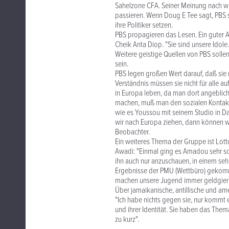
Sahelzone CFA. Seiner Meinung nach wü
passieren. Wenn Doug E Tee sagt, PBS s
ihre Politiker setzen.
PBS propagieren das Lesen. Ein guter A
Cheik Anta Diop. "Sie sind unsere Idol
Weitere geistige Quellen von PBS soll
sein.
PBS legen großen Wert darauf, daß si
Verständnis müssen sie nicht für alle au
in Europa leben, da man dort angeblich
machen, muß man den sozialen Kontakt
wie es Youssou mit seinem Studio in Dak
wir nach Europa ziehen, dann können wi
Beobachter.
Ein weiteres Thema der Gruppe ist Lott
Awadi: "Einmal ging es Amadou sehr sch
ihn auch nur anzuschauen, in einem sehr
Ergebnisse der PMU (Wettbüro) gekomme
machen unsere Jugend immer geldgieri
Über jamaikanische, antillische und am
"Ich habe nichts gegen sie, nur kommt 
und ihrer Identität. Sie haben das Them
zu kurz".