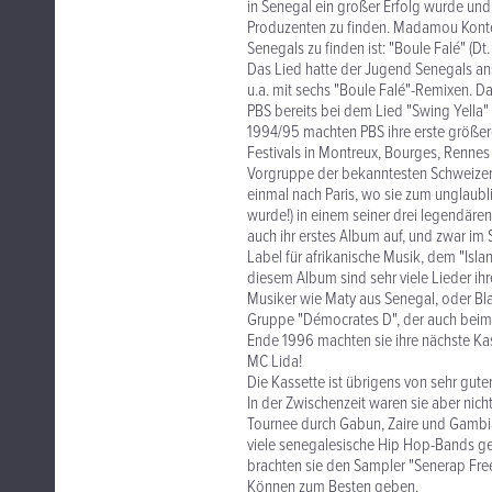
in Senegal ein großer Erfolg wurde un
Produzenten zu finden. Madamou Konte
Senegals zu finden ist: "Boule Falé" (Dt
Das Lied hatte der Jugend Senegals an
u.a. mit sechs "Boule Falé"-Remixen. Da
PBS bereits bei dem Lied "Swing Yella"
1994/95 machten PBS ihre erste größer
Festivals in Montreux, Bourges, Rennes
Vorgruppe der bekanntesten Schweizer 
einmal nach Paris, wo sie zum unglau
wurde!) in einem seiner drei legendären
auch ihr erstes Album auf, und zwar im
Label für afrikanische Musik, dem "Isl
diesem Album sind sehr viele Lieder ihr
Musiker wie Maty aus Senegal, oder Bla
Gruppe "Démocrates D", der auch beim W
Ende 1996 machten sie ihre nächste Kas
MC Lida!
Die Kassette ist übrigens von sehr gute
In der Zwischenzeit waren sie aber nich
Tournee durch Gabun, Zaire und Gambi
viele senegalesische Hip Hop-Bands ge
brachten sie den Sampler "Senerap Free
Können zum Besten geben.