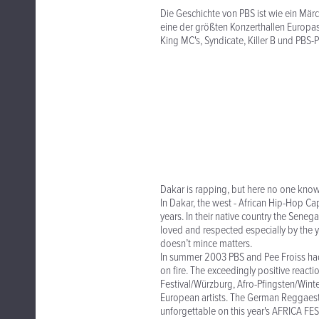
Die Geschichte von PBS ist wie ein Märc
eine der größten Konzerthallen Europas
King MC's, Syndicate, Killer B und PBS-P
Dakar is rapping, but here no one know
In Dakar, the west - African Hip-Hop C
years. In their native country the Seneg
loved and respected especially by the yo
doesn’t mince matters.
In summer 2003 PBS and Pee Froiss had b
on fire. The exceedingly positive reacti
Festival/Würzburg, Afro-Pfingsten/Winte
European artists. The German Reggaestar
unforgettable on this year's AFRICA F