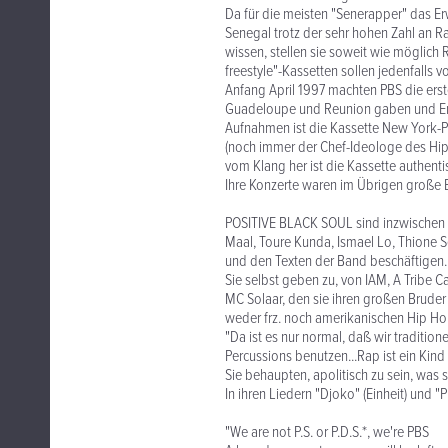
Da für die meisten "Senerapper" das Er
Senegal trotz der sehr hohen Zahl an R
wissen, stellen sie soweit wie möglic
freestyle"-Kassetten sollen jedenfalls 
Anfang April 1997 machten PBS die ers
Guadeloupe und Reunion gaben und End
Aufnahmen ist die Kassette New York-Pa
(noch immer der Chef-Ideologe des Hi
vom Klang her ist die Kassette authenti
Ihre Konzerte waren im Übrigen große Er
POSITIVE BLACK SOUL sind inzwischen 
Maal, Toure Kunda, Ismael Lo, Thione 
und den Texten der Band beschäftigen.
Sie selbst geben zu, von IAM, A Tribe 
MC Solaar, den sie ihren großen Bruder
weder frz. noch amerikanischen Hip Hop
"Da ist es nur normal, daß wir tradition
Percussions benutzen...Rap ist ein Kind
Sie behaupten, apolitisch zu sein, was s
In ihren Liedern "Djoko" (Einheit) und "
"We are not P.S. or P.D.S.*, we're PBS