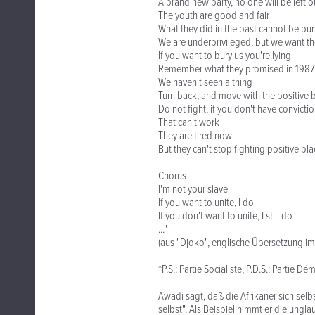
A brand new party, no one will be left o
The youth are good and fair
What they did in the past cannot be bur
We are underprivileged, but we want th
If you want to bury us you're lying
Remember what they promised in 1987
We haven't seen a thing
Turn back, and move with the positive 
Do not fight, if you don't have convicti
That can't work
They are tired now
But they can't stop fighting positive bla
Chorus
I'm not your slave
If you want to unite, I do
If you don't want to unite, I still do
..."
(aus "Djoko", englische Übersetzung im
*P.S.: Partie Socialiste, P.D.S.: Partie D
Awadi sagt, daß die Afrikaner sich selbs
selbst". Als Beispiel nimmt er die ung