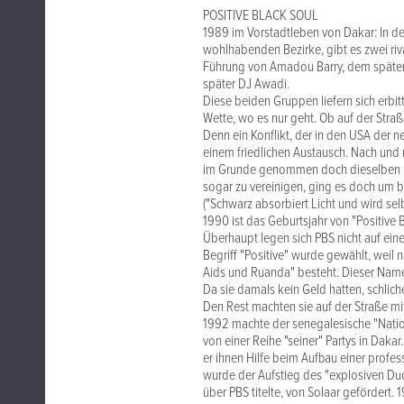
POSITIVE BLACK SOUL
1989 im Vorstadtleben von Dakar: In de
wohlhabenden Bezirke, gibt es zwei riv
Führung von Amadou Barry, dem späteren
später DJ Awadi.
Diese beiden Gruppen liefern sich erbit
Wette, wo es nur geht. Ob auf der Straß
Denn ein Konflikt, der in den USA der 
einem friedlichen Austausch. Nach un
im Grunde genommen doch dieselben Ide
sogar zu vereinigen, ging es doch um bi
("Schwarz absorbiert Licht und wird selb
1990 ist das Geburtsjahr von "Positive B
Überhaupt legen sich PBS nicht auf eine
Begriff "Positive" wurde gewählt, weil
Aids und Ruanda" besteht. Dieser Name 
Da sie damals kein Geld hatten, schlich
Den Rest machten sie auf der Straße mit
1992 machte der senegalesische "Nation
von einer Reihe "seiner" Partys in Daka
er ihnen Hilfe beim Aufbau einer profess
wurde der Aufstieg des "explosiven Duos
über PBS titelte, von Solaar gefördert.