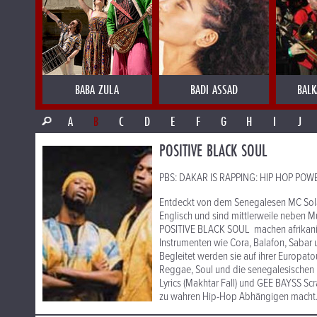
BABA ZULA
BADI ASSAD
BALK
A
B
C
D
E
F
G
H
I
J
POSITIVE BLACK SOUL
PBS: DAKAR IS RAPPING: HIP HOP POWER
Entdeckt von dem Senegalesen MC Sola
Englisch und sind mittlerweile neben 
POSITIVE BLACK SOUL machen afrikanisc
Instrumenten wie Cora, Balafon, Sabar 
Begleitet werden sie auf ihrer Europato
Reggae, Soul und die senegalesischen 
Lyrics (Makhtar Fall) und GEE BAYSS Scr
zu wahren Hip-Hop Abhängigen macht