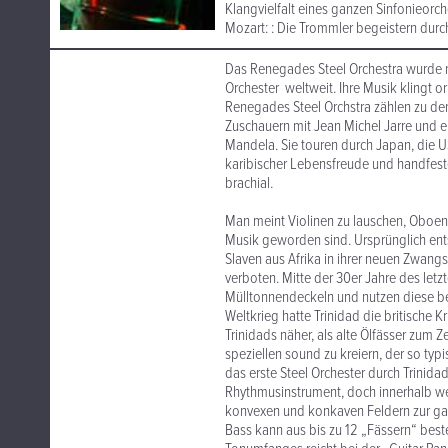
Klangvielfalt eines ganzen Sinfonieor
Mozart: : Die Trommler begeistern durch
Das Renegades Steel Orchestra wurde n
Orchester weltweit. Ihre Musik klingt or
Renegades Steel Orchstra zählen zu den
Zuschauern mit Jean Michel Jarre und 
Mandela. Sie touren durch Japan, die U
karibischer Lebensfreude und handfeste
brachial.
Man meint Violinen zu lauschen, Oboen 
Musik geworden sind. Ursprünglich entst
Slaven aus Afrika in ihrer neuen Zwang
verboten. Mitte der 30er Jahre des letz
Mülltonnendeckeln und nutzen diese be
Weltkrieg hatte Trinidad die britische K
Trinidads näher, als alte Ölfässer zum
speziellen sound zu kreiern, der so typ
das erste Steel Orchester durch Trinid
Rhythmusinstrument, doch innerhalb wen
konvexen und konkaven Feldern zur gan
Bass kann aus bis zu 12 „Fässern“ best