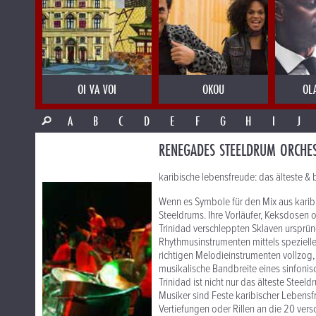
OI VA VOI
OKOU
OL
A
B
C
D
E
F
G
H
I
J
RENEGADES STEELDRUM ORCHE
karibische lebensfreude: das älteste &
Wenn es Symbole für den Mix aus karibis
Steeldrums. Ihre Vorläufer, Keksdosen o
Trinidad verschleppten Sklaven ursprüng
Rhythmusinstrumenten mittels spezielle
richtigen Melodieinstrumenten vollzog,
musikalische Bandbreite eines sinfoni
Trinidad ist nicht nur das älteste Stee
Musiker sind Feste karibischer Lebensf
Vertiefungen oder Rillen an die 20 ve