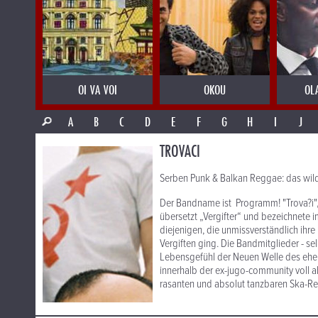
OI VA VOI
OKOU
OL
A
B
C
D
E
F
G
H
I
J
TROVACI
Serben Punk & Balkan Reggae: das wil
Der Bandname ist Programm! "Trova?i",
übersetzt „Vergifter“ und bezeichnet
diejenigen, die unmissverständlich ihr
Vergiften ging. Die Bandmitglieder - se
Lebensgefühl der Neuen Welle des ehe
innerhalb der ex-jugo-community voll a
rasanten und absolut tanzbaren Ska-Re