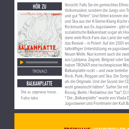
Vorsicht: Falls Sie ein gemischtes Ethno
HÖR ZU
Volksmusiker, sondern die Jungs von Tr
und gut "flirten". Und flirten können d
und Ska aus der 4-Sterne-Klang-Küche
Rockmusik aus Ex-Jugoslawien - gibt es
sozialistische Balkanstaat sogar als H
dann viele Rock-Fans das Land der nat
das Revival – in Polen! Auf der 2001 e
tatkräftiger Unterstützung ex-jugoslawi
Neuen Welle. Nun kommt auch die zweit
aus Ljubljana, Zagreb, Belgrad oder Sa
haben TROVA?I eine hochexplosive Mis
Balkanplatte rockt – und zwar beileibe
TROVACI
Rock, Punk, Reggae und Ska. Die Songs
als die Originale. Und der Sound der C
BALKANPLATTE
wohl gewünscht hätten*. Surfen Sie mi
Sta su zapravo trovaci?
Rossig, Berlin / Redakteur der "taz", DJ
Kako tako
* Die „Balkanplatte“ wurde von Vlada Di
Jugoslawien und Frontmann der Kult Ba