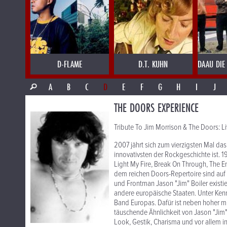
D-FLAME
D.T. KUHN
DAAU DIE
A
B
C
D
E
F
G
H
I
J
THE DOORS EXPERIENCE
Tribute To Jim Morrison & The Doors: Liv
2007 jährt sich zum vierzigsten Mal d
innovativsten der Rockgeschichte ist. 
Light My Fire, Break On Through, The 
dem reichen Doors-Repertoire sind auf
und Frontman Jason "Jim" Boiler existie
andere europäische Staaten. Unter Ke
Band Europas. Dafür ist neben hoher m
täuschende Ähnlichkeit von Jason "Jim" 
Look, Gestik, Charisma und vor allem in