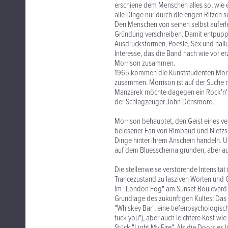
erschiene dem Menschen alles so, wie es
alle Dinge nur durch die engen Ritzen se
Den Menschen von seinen selbst auferle
Gründung verschreiben. Damit entpuppen 
Ausdrucksformen, Poesie, Sex und hal
Interesse, das die Band nach wie vor er
Morrison zusammen.
1965 kommen die Kunststudenten Morris
zusammen. Morrison ist auf der Suche n
Manzarek möchte dagegen ein Rock'n'Rol
der Schlagzeuger John Densmore.
Morrison behauptet, den Geist eines ver
belesener Fan von Rimbaud und Nietzsch
Dinge hinter ihrem Anschein handeln.
auf dem Bluesschema gründen, aber auc
Die stellenweise verstörende Intensität
Trancezustand zu lasziven Worten und G
im "London Fog" am Sunset Boulevard be
Grundlage des zukünftigen Kultes: Das 
"Whiskey Bar", eine tiefenpsychologisch
fuck you"), aber auch leichtere Kost wie
Stück "Light My Fire". Als die Doors es