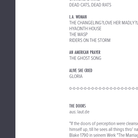
DEAD CATS, DEAD RATS
L.A. WOMAN
THE CHANGELING?LOVE HER MADLY?
HYACINTH HOUSE
THE WASP
RIDERS ON THE STORM
AN AMERICAN PRAYER
THE GHOST SONG
ALIVE SHE CRIED
GLORIA
o-o-o-o-o-o-o-o-o-o-o-o-o-o-o-o-o-o-
THE DOORS
aus: laut.de
"If the doors of perception were cleans
himself up, till he sees all things thro'
Blake 1790 in seinem Werk "The Marria