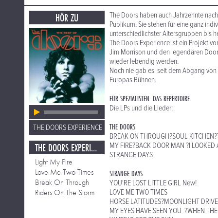
The Doors haben auch Jahrzehnte nach 
HÖR ZU
Publikum. Sie stehen für eine ganz ind
unterschiedlichster Altersgruppen bis he
The Doors Experience ist ein Projekt v
Jim Morrison und den legendären Doors
wieder lebendig werden.
Noch nie gab es seit dem Abgang von 
Europas Bühnen.
FÜR SPEZIALISTEN: DAS REPERTOIRE
Die LPs und die Lieder:
THE DOORS
THE DOORS EXPERIENCE
BREAK ON THROUGH?SOUL KITCHEN?
THE DOORS EXPERIENCE
MY FIRE?BACK DOOR MAN ?I LOOKED A
STRANGE DAYS
Light My Fire
Love Me Two Times
STRANGE DAYS
Break On Through
YOU'RE LOST LITTLE GIRL New!
Riders On The Storm
LOVE ME TWO TIMES
HORSE LATITUDES?MOONLIGHT DRIVE
MY EYES HAVE SEEN YOU ?WHEN THE