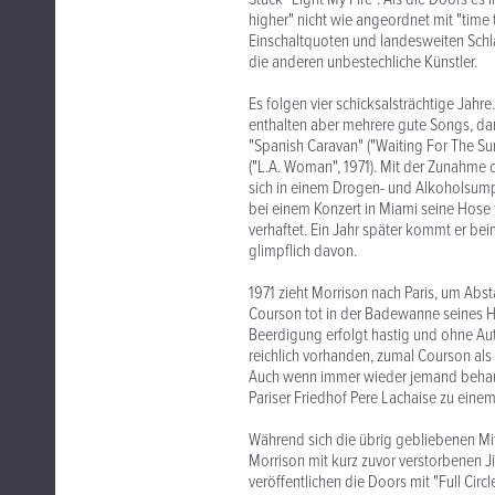
higher" nicht wie angeordnet mit "time 
Einschaltquoten und landesweiten Schlag
die anderen unbestechliche Künstler.
Es folgen vier schicksalsträchtige Jahr
enthalten aber mehrere gute Songs, daru
"Spanish Caravan" ("Waiting For The Su
("L.A. Woman", 1971). Mit der Zunahme d
sich in einem Drogen- und Alkoholsumpf
bei einem Konzert in Miami seine Hose f
verhaftet. Ein Jahr später kommt er be
glimpflich davon.
1971 zieht Morrison nach Paris, um Abs
Courson tot in der Badewanne seines Hot
Beerdigung erfolgt hastig und ohne Aut
reichlich vorhanden, zumal Courson als
Auch wenn immer wieder jemand behaupt
Pariser Friedhof Pere Lachaise zu einem
Während sich die übrig gebliebenen Mit
Morrison mit kurz zuvor verstorbenen J
veröffentlichen die Doors mit "Full Cir