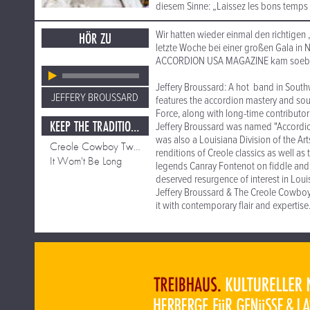
diesem Sinne: „Laissez les bons temps r
Wir hatten wieder einmal den richtige
HÖR ZU
letzte Woche bei einer großen Gala i
ACCORDION USA MAGAZINE kam soeben 
Jeffery Broussard: A hot band in Sout
JEFFERY BROUSSARD
features the accordion mastery and sou
Force, along with long-time contributor 
KEEP THE TRADITION ALIVE
Jeffery Broussard was named "Accordion
was also a Louisiana Division of the Ar
Creole Cowboy Two Step
renditions of Creole classics as well a
It Wom't Be Long
legends Canray Fontenot on fiddle and J
deserved resurgence of interest in Loui
Jeffery Broussard & The Creole Cowboys
it with contemporary flair and expertise