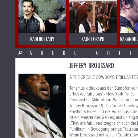
KADEBOSTANY
KAJN FORSPIL
KARANDIL
A
B
C
D
E
F
G
H
I
J
JEFFERY BROUSSARD
& THE CREOLE COWBOYS: BRILLANTE
Tanzmusik direkt aus den Sümpfen von L
„They are fabulous˜ - New York Times
Cowboyhut, Akkordeon, Waschbrett und 
Jeffery Broussard & The Creole Cowboy
Rhythm & Blues und der Volksmusik der
ist ein Meister des Genres, erst unläng
„They are fabulous˜ zeigt sich auch die
Publikum in Bewegung bringt: ˜You start
Wenn Broussard mit seinen Creole Cowbo