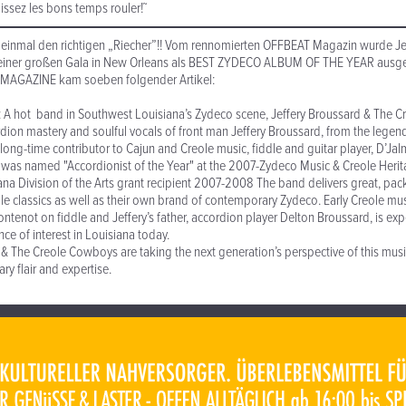
issez les bons temps rouler!˜
r einmal den richtigen „Riecher”!! Vom rennomierten OFFBEAT Magazin wurde J
 einer großen Gala in New Orleans als BEST ZYDECO ALBUM OF THE YEAR ausge
AGAZINE kam soeben folgender Artikel:
: A hot band in Southwest Louisiana’s Zydeco scene, Jeffery Broussard & The 
rdion mastery and soulful vocals of front man Jeffery Broussard, from the lege
long-time contributor to Cajun and Creole music, fiddle and guitar player, D’Jalma
 was named "Accordionist of the Year" at the 2007-Zydeco Music & Creole Heri
ana Division of the Arts grant recipient 2007-2008 The band delivers great, pack
ole classics as well as their own brand of contemporary Zydeco. Early Creole mus
ntenot on fiddle and Jeffery’s father, accordion player Delton Broussard, is exp
ce of interest in Louisiana today.
 & The Creole Cowboys are taking the next generation’s perspective of this mus
ry flair and expertise.