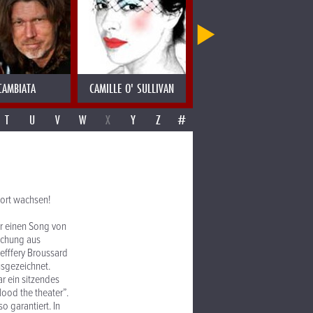
CAMBIATA
CAMILLE O' SULLIVAN
CANDY DULFER
T
U
V
W
X
Y
Z
#
dort wachsen!
ür einen Song von
schung aus
efffery Broussard
usgezeichnet.
ar ein sitzendes
lood the theater”.
 garantiert. In