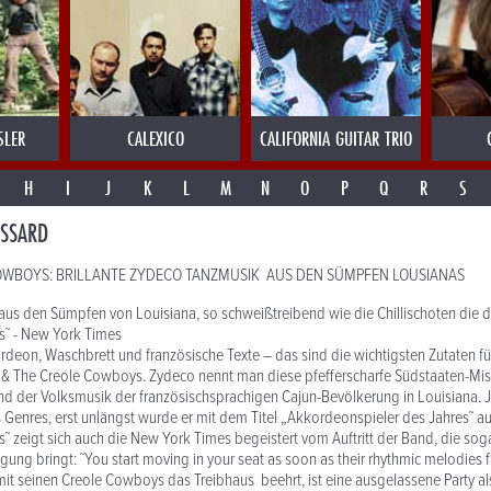
SLER
CALEXICO
CALIFORNIA GUITAR TRIO
H
I
J
K
L
M
N
O
P
Q
R
S
USSARD
OWBOYS: BRILLANTE ZYDECO TANZMUSIK AUS DEN SÜMPFEN LOUSIANAS
aus den Sümpfen von Louisiana, so schweißtreibend wie die Chillischoten die 
s˜ - New York Times
eon, Waschbrett und französische Texte – das sind die wichtigsten Zutaten f
d & The Creole Cowboys. Zydeco nennt man diese pfefferscharfe Südstaaten-Mi
d der Volksmusik der französischsprachigen Cajun-Bevölkerung in Louisiana. J
es Genres, erst unlängst wurde er mit dem Titel „Akkordeonspieler des Jahres˜ a
s˜ zeigt sich auch die New York Times begeistert vom Auftritt der Band, die sog
ung bringt: ˜You start moving in your seat as soon as their rhythmic melodies f
t seinen Creole Cowboys das Treibhaus beehrt, ist eine ausgelassene Party also