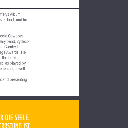
efferys Album
zeichnet, und im
Creole Cowboys
ndary band, Zydeco
 Garnier III.
tage Awards . He
-the-floor
ic, as played by
eriencing a well-
ic and presenting