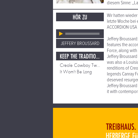
diesem Sinne: „La
Wir hatten wiede
HÖR ZU
letzte Woche bei
ACCORDION USA M
Jeffery Broussard
JEFFERY BROUSSARD
features the acco
Force, along with 
KEEP THE TRADITION ALIVE
Jeffery Broussard
was also a Louisi
Creole Cowboy Two Step
renditions of Cre
It Wom't Be Long
legends Canray Fo
deserved resurgen
Jeffery Broussard
it with contempora