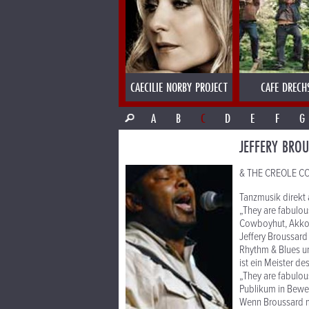
CAECILIE NORBY PROJECT
CAFE DRECH
A
B
C
D
E
F
G
JEFFERY BRO
& THE CREOLE C
Tanzmusik direkt 
„They are fabulou
Cowboyhut, Akkord
Jeffery Broussar
Rhythm & Blues un
ist ein Meister d
„They are fabulou
Publikum in Beweg
Wenn Broussard mi