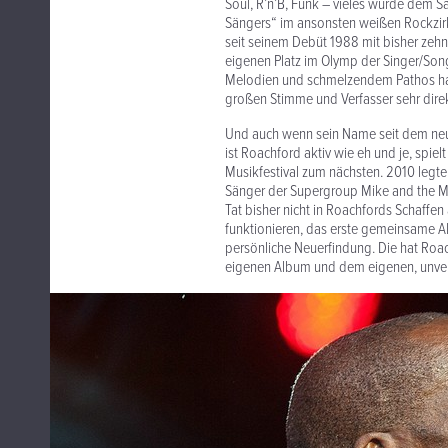
Soul, R’n’B, Funk – vieles wurde dem Sä
Sängers“ im ansonsten weißen Rockzirkus
seit seinem Debüt 1988 mit bisher zeh
eigenen Platz im Olymp der Singer/Songw
Melodien und schmelzendem Pathos hatte
großen Stimme und Verfasser sehr direkt
Und auch wenn sein Name seit dem neue
ist Roachford aktiv wie eh und je, spie
Musikfestival zum nächsten. 2010 legte
Sänger der Supergroup Mike and the Me
Tat bisher nicht in Roachfords Schaffe
funktionieren, das erste gemeinsame Al
persönliche Neuerfindung. Die hat Roach
eigenen Album und dem eigenen, unve