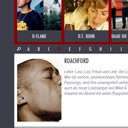
D-FLAME
D.T. KUHN
DAAU DIE
A
B
C
D
E
F
G
H
I
J
ROACHFORD
Liebe. Last, Lust, Freud und Leid: die
Wer die sonore, unverkennbare Stimme 
Popsongs, wird ihm unweigerlich verfal
auch als neuer Leadsänger von Mike & 
erwartet ein Abend mit vielen Popperle