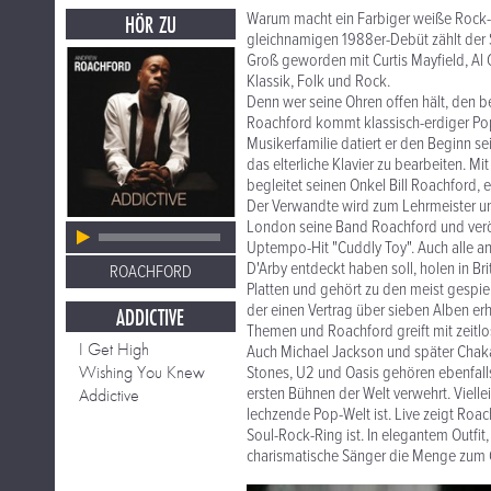
Warum macht ein Farbiger weiße Rock-M
HÖR ZU
gleichnamigen 1988er-Debüt zählt der S
Groß geworden mit Curtis Mayfield, Al G
Klassik, Folk und Rock.
Denn wer seine Ohren offen hält, den be
Roachford kommt klassisch-erdiger Pop
Musikerfamilie datiert er den Beginn sei
das elterliche Klavier zu bearbeiten. Mi
begleitet seinen Onkel Bill Roachford,
Der Verwandte wird zum Lehrmeister un
London seine Band Roachford und veröf
Uptempo-Hit "Cuddly Toy". Auch alle an
D'Arby entdeckt haben soll, holen in Br
ROACHFORD
Platten und gehört zu den meist gespie
der einen Vertrag über sieben Alben e
ADDICTIVE
Themen und Roachford greift mit zeit
I Get High
Auch Michael Jackson und später Chaka
Wishing You Knew
Stones, U2 und Oasis gehören ebenfall
ersten Bühnen der Welt verwehrt. Vielle
Addictive
lechzende Pop-Welt ist. Live zeigt Roa
Soul-Rock-Ring ist. In elegantem Outfit
charismatische Sänger die Menge zum