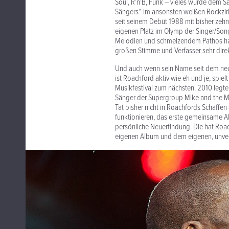
Soul, R’n’B, Funk – vieles wurde dem Sä
Sängers“ im ansonsten weißen Rockzirkus
seit seinem Debüt 1988 mit bisher zeh
eigenen Platz im Olymp der Singer/Songw
Melodien und schmelzendem Pathos hatte
großen Stimme und Verfasser sehr direkt
Und auch wenn sein Name seit dem neue
ist Roachford aktiv wie eh und je, spie
Musikfestival zum nächsten. 2010 legte
Sänger der Supergroup Mike and the Me
Tat bisher nicht in Roachfords Schaffe
funktionieren, das erste gemeinsame Al
persönliche Neuerfindung. Die hat Roach
eigenen Album und dem eigenen, unve