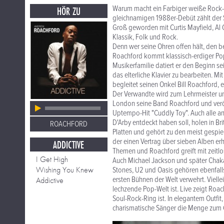
Warum macht ein Farbiger weiße Rock-M
HÖR ZU
gleichnamigen 1988er-Debüt zählt der S
Groß geworden mit Curtis Mayfield, Al G
Klassik, Folk und Rock.
Denn wer seine Ohren offen hält, den be
Roachford kommt klassisch-erdiger Pop
Musikerfamilie datiert er den Beginn sei
das elterliche Klavier zu bearbeiten. Mi
begleitet seinen Onkel Bill Roachford,
Der Verwandte wird zum Lehrmeister un
London seine Band Roachford und veröf
Uptempo-Hit "Cuddly Toy". Auch alle an
D'Arby entdeckt haben soll, holen in Br
ROACHFORD
Platten und gehört zu den meist gespie
der einen Vertrag über sieben Alben e
ADDICTIVE
Themen und Roachford greift mit zeit
I Get High
Auch Michael Jackson und später Chaka
Wishing You Knew
Stones, U2 und Oasis gehören ebenfall
ersten Bühnen der Welt verwehrt. Vielle
Addictive
lechzende Pop-Welt ist. Live zeigt Roa
Soul-Rock-Ring ist. In elegantem Outfit
charismatische Sänger die Menge zum