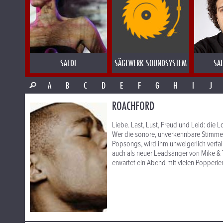
SAEDI
SÄGEWERK SOUNDSYSTEM
SA
A
B
C
D
E
F
G
H
I
J
ROACHFORD
Liebe. Last, Lust, Freud und Leid: die
Wer die sonore, unverkennbare Stimme 
Popsongs, wird ihm unweigerlich verfal
auch als neuer Leadsänger von Mike & 
erwartet ein Abend mit vielen Popperle