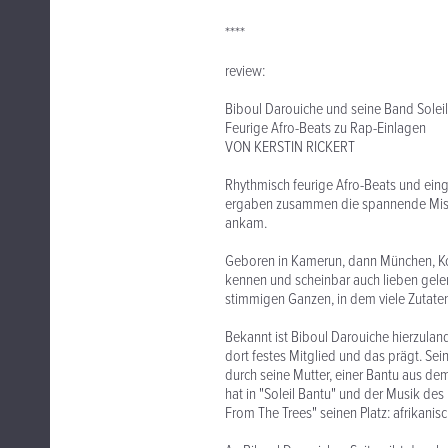
****
review:
Biboul Darouiche und seine Band Solei
Feurige Afro-Beats zu Rap-Einlagen
VON KERSTIN RICKERT
Rhythmisch feurige Afro-Beats und ein
ergaben zusammen die spannende Misc
ankam.
Geboren in Kamerun, dann München, Ko
kennen und scheinbar auch lieben gelern
stimmigen Ganzen, in dem viele Zutaten
Bekannt ist Biboul Darouiche hierzulande
dort festes Mitglied und das prägt. Sei
durch seine Mutter, einer Bantu aus de
hat in "Soleil Bantu" und der Musik de
From The Trees" seinen Platz: afrikanis