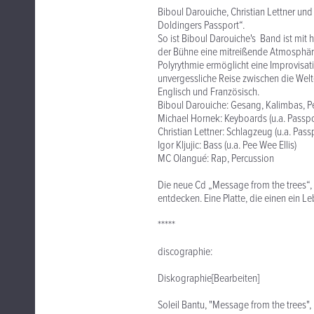
Biboul Darouiche, Christian Lettner u
Doldingers Passport“.
So ist Biboul Darouiche's Band ist mit
der Bühne eine mitreißende Atmosphär
Polyrythmie ermöglicht eine Improvisatio
unvergessliche Reise zwischen die Welt
Englisch und Französisch.
Biboul Darouiche: Gesang, Kalimbas, Pe
Michael Hornek: Keyboards (u.a. Passpo
Christian Lettner: Schlagzeug (u.a. Pass
Igor Kljujic: Bass (u.a. Pee Wee Ellis)
MC Olangué: Rap, Percussion
Die neue Cd „Message from the trees“, i
entdecken. Eine Platte, die einen ein Le
*****
discographie:
Diskographie[Bearbeiten]
Soleil Bantu, "Message from the trees",