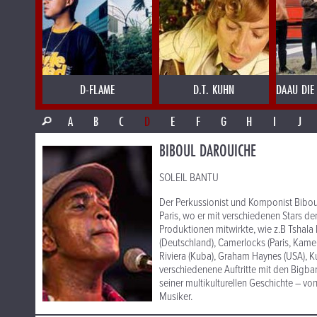
D-FLAME
D.T. KUHN
DAAU DIE
A
B
C
D
E
F
G
H
I
J
BIBOUL DAROUICHE
SOLEIL BANTU
Der Perkussionist und Komponist Bibo
Paris, wo er mit verschiedenen Stars de
Produktionen mitwirkte, wie z.B Tshala 
(Deutschland), Camerlocks (Paris, Kamer
Riviera (Kuba), Graham Haynes (USA), Ku
verschiedenene Auftritte mit den Bigba
seiner multikulturellen Geschichte – von
Musiker.