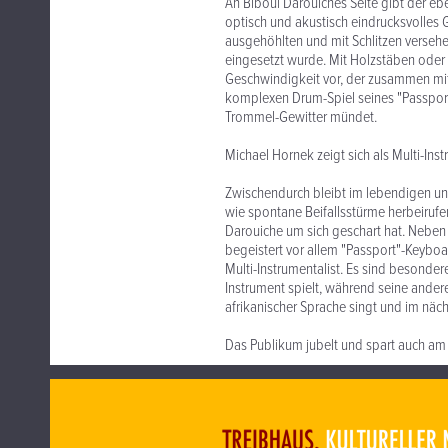
An Biboul Darouiches Seite gibt der 
optisch und akustisch eindrucksvolles G
ausgehöhlten und mit Schlitzen verseh
eingesetzt wurde. Mit Holzstäben oder
Geschwindigkeit vor, der zusammen mi
komplexen Drum-Spiel seines "Passport
Trommel-Gewitter mündet.
Michael Hornek zeigt sich als Multi-Inst
Zwischendurch bleibt im lebendigen u
wie spontane Beifallsstürme herbeirufe
Darouiche um sich geschart hat. Neben 
begeistert vor allem "Passport"-Keyb
Multi-Instrumentalist. Es sind besonde
Instrument spielt, während seine ander
afrikanischer Sprache singt und im näc
Das Publikum jubelt und spart auch am 