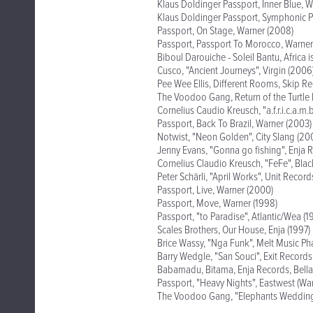
Klaus Doldinger Passport, Inner Blue, 
Klaus Doldinger Passport, Symphonic P
Passport, On Stage, Warner (2008)
Passport, Passport To Morocco, Warner
Biboul Darouiche - Soleil Bantu, Africa
Cusco, "Ancient Journeys", Virgin (2006
Pee Wee Ellis, Different Rooms, Skip R
The Voodoo Gang, Return of the Turtle
Cornelius Caudio Kreusch, "a.f.r.i.c.a.m
Passport, Back To Brazil, Warner (2003)
Notwist, "Neon Golden", City Slang (20
Jenny Evans, "Gonna go fishing", Enja 
Cornelius Claudio Kreusch, "FeFe", Bl
Peter Schärli, "April Works", Unit Recor
Passport, Live, Warner (2000)
Passport, Move, Warner (1998)
Passport, "to Paradise", Atlantic/Wea (1
Scales Brothers, Our House, Enja (1997)
Brice Wassy, "Nga Funk", Melt Music Ph
Barry Wedgle, "San Souci", Exit Records
Babamadu, Bitama, Enja Records, Bell
Passport, "Heavy Nights", Eastwest (War
The Voodoo Gang, "Elephants Wedding"