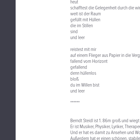
heut
schafftest die Gelegenheit durch die wi
weit ist der Raum
gefüllt mit Hüllen
die im Stillen
sind
und leer
reistest mit mir
auf einem Flieger aus Papier in die Ver
fallend vom Horizont
gefallend
denn hüllenlos
bloß
du im Willen bist
und leer
******
Berndt Steidl ist 1. 86m groß und wiegt
Er ist Musiker, Physiker, Lyriker, Therapeu
Und er hat es damit zu Ansehen und Woh
Außerdem hat er einen schönen, stabil