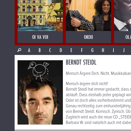
OI VA VOI
OKOU
OL
A
B
C
D
E
F
G
H
I
J
BERNDT STEIDL
Mensch Ärgere Dich. Nicht. Musikkabare
Mensch ärgere dich nicht!
Berndt Steidl hat immer gedacht, dass 
abläuft. Dass deshalb jeder geplagt wi
Oder ist doch alles vorherbestimmt und
Genau rechtzeitig zum einhundertjährig
von Berndt Steidl. Komisch. Zynisch. Ü
Zugleich wird auch die neue CD „STEID
Barbara W. sind natürlich auch mit dabe