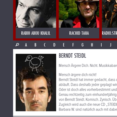
RABIH ABOU KHALIL
RACHID TAHA
RADIO.ST
A
B
C
D
E
F
G
H
I
J
BERNDT STEIDL
Mensch Ärgere Dich. Nicht. Musikkabare
Mensch ärgere dich nicht!
Berndt Steidl hat immer gedacht, dass 
abläuft. Dass deshalb jeder geplagt wi
Oder ist doch alles vorherbestimmt und
Genau rechtzeitig zum einhundertjährig
von Berndt Steidl. Komisch. Zynisch. Ü
Zugleich wird auch die neue CD „STEID
Barbara W. sind natürlich auch mit dabe