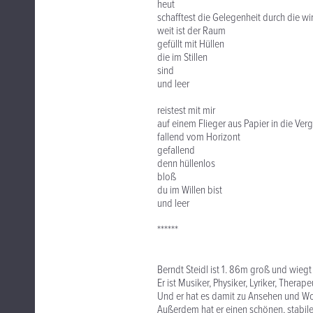
heut
schafftest die Gelegenheit durch die wi
weit ist der Raum
gefüllt mit Hüllen
die im Stillen
sind
und leer
reistest mit mir
auf einem Flieger aus Papier in die Ver
fallend vom Horizont
gefallend
denn hüllenlos
bloß
du im Willen bist
und leer
******
Berndt Steidl ist 1. 86m groß und wiegt
Er ist Musiker, Physiker, Lyriker, Therapeu
Und er hat es damit zu Ansehen und Woh
Außerdem hat er einen schönen, stabil