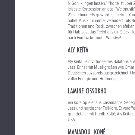
N’Goni klingen lassen.” “Koité ist über 
leiseste Konzession an das “Weltmusik”
21.Jahrhunderts geworden - neben Yous
Sahel-Musik für immer verändert - als 
Traditionen und Rock, zwischen afrika
für Habib ist das Treibhaus ein Stück
nach Europa kommt... Wassiyé!
ALY KEÏTA
Aly Keïta - ein Virtuose des Balafons a
Jazz. Er hat mit Musikgrößen wie Om
Deutschen Jazzpreis ausgezeichnet. Heu
voller Energie und Hoffnung.
LAMINE CISSOKHO
ein Kora-Spieler aus Casamance, Senega
Jazz und nordischer Folklore. Er veröffe
gründete er mit Habib Koité, Aly Keïta
USA.
MAMADOU KONÉ