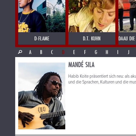
D-FLAME
D.T. KUHN
DAAU DIE
A
B
C
D
E
F
G
H
I
J
MANDÉ SILA
Habib Koite präsentiert sich neu: als 
und die Sprachen, Kulturen und die musik