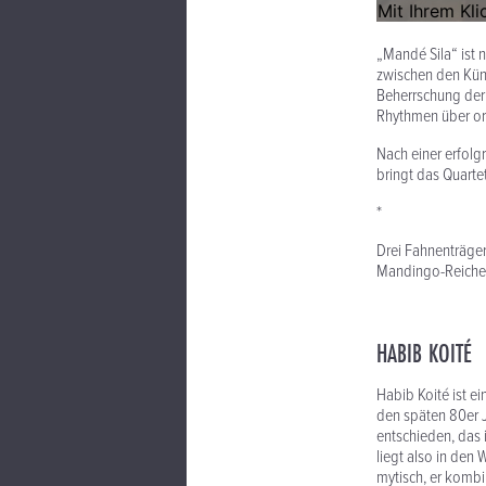
„Mandé Sila“ ist 
zwischen den Küns
Beherrschung der 
Rhythmen über ori
Nach einer erfol
bringt das Quarte
*
Drei Fahnenträge
Mandingo-Reiches,
HABIB KOITÉ
Habib Koité ist e
den späten 80er Ja
entschieden, das i
liegt also in den 
mytisch, er kombi