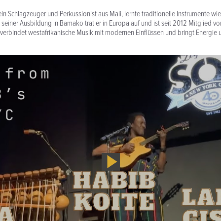
 Schlagzeuger und Perkussionist aus Mali, lernte traditionelle Instrumente wi
seiner Ausbildung in Bamako trat er in Europa auf und ist seit 2012 Mitglied v
erbindet westafrikanische Musik mit modernen Einflüssen und bringt Energie 