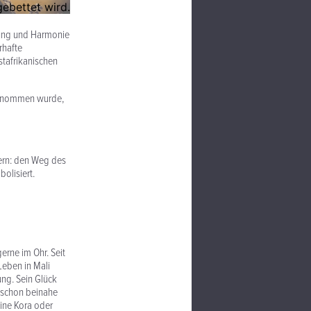
gnung und Harmonie
rhafte
stafrikanischen
genommen wurde,
ern: den Weg des
olisiert.
erne im Ohr. Seit
Leben in Mali
ung. Sein Glück
t schon beinahe
eine Kora oder