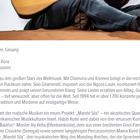
rre, Gesang
, Kora
ussion
 zu den großen Stars der Weltmusik. Mit Charisma und Können bringt er die reic
n Publikum näher. Sein Gitarrenstil, inspiriert von der Ngoni-Laute, kombiniert f
meln und prägt seinen besonderen Klang. Seine Lieder erzählen von Alltag, G
 – tief verwurzelt, aber offen für die Welt. Seit 1994 hat er über 1.700 Konzerte g
radition und Moderne auf einzigartige Weise.
rt der malische Musiker ein neues Projekt: „Mandé Sila“ – ein akustisches Quart
frikanischen Musikkulturen feiert. Habib Koité wird dabei von drei virtuosen Küns
alafon“-Meister Aly Keïta (Elfenbeinküste), dem aus einer berühmten Griot-F
ine Cissokho (Senegal) sowie seinem langjährigen Percussionisten Mama Koné 
ie „Mandé Sila“, den musikalischen Weg des Manding-Reiches, der die Sprachen,