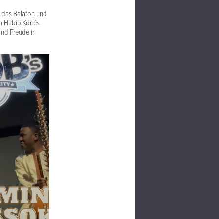
e das Balafon und
on Habib Koités
und Freude in