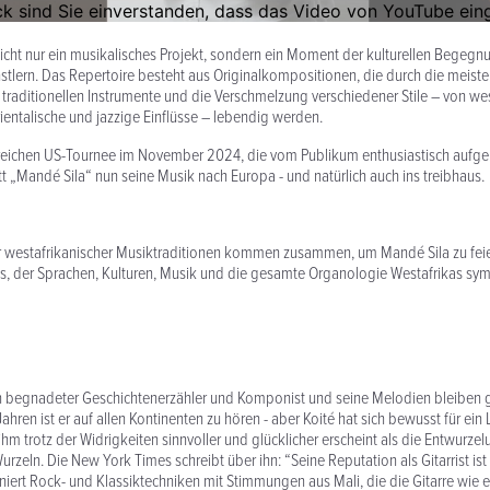
nicht nur ein musikalisches Projekt, sondern ein Moment der kulturellen Bege
tlern. Das Repertoire besteht aus Originalkompositionen, die durch die meiste
traditionellen Instrumente und die Verschmelzung verschiedener Stile – von we
entalische und jazzige Einflüsse – lebendig werden.
greichen US-Tournee im November 2024, die vom Publikum enthusiastisch auf
tt „Mandé Sila“ nun seine Musik nach Europa - und natürlich auch ins treibhaus.
r westafrikanischer Musiktraditionen kommen zusammen, um Mandé Sila zu fei
 der Sprachen, Kulturen, Musik und die gesamte Organologie Westafrikas symb
in begnadeter Geschichtenerzähler und Komponist und seine Melodien bleiben g
hren ist er auf allen Kontinenten zu hören - aber Koité hat sich bewusst für ein 
hm trotz der Widrigkeiten sinnvoller und glücklicher erscheint als die Entwurzel
Wurzeln. Die New York Times schreibt über ihn: “Seine Reputation als Gitarrist is
niert Rock- und Klassiktechniken mit Stimmungen aus Mali, die die Gitarre wie 