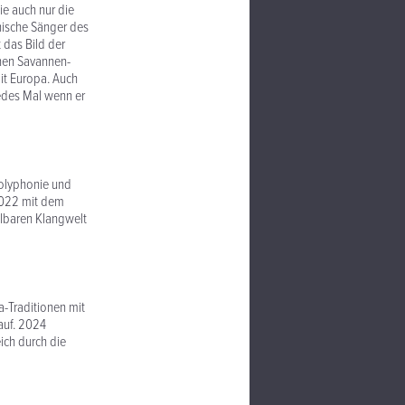
ie auch nur die
anische Sänger des
 das Bild der
chen Savannen-
it Europa. Auch
edes Mal wenn er
Polyphonie und
2022 mit dem
elbaren Klangwelt
a-Traditionen mit
 auf. 2024
ich durch die