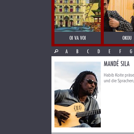
OI VA VOI
OKOU
A
B
C
D
E
F
G
MANDÉ SILA
Habib Koite präse
und die Sprachen, 