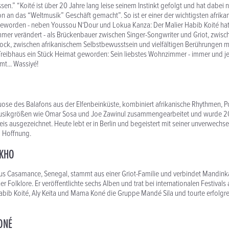
sen.” “Koité ist über 20 Jahre lang leise seinem Instinkt gefolgt und hat dabei n
on an das “Weltmusik” Geschäft gemacht”. So ist er einer der wichtigsten afrik
geworden - neben Youssou N‘Dour und Lokua Kanza: Der Malier Habib Koité hat
mmer verändert - als Brückenbauer zwischen Singer-Songwriter und Griot, zwis
ock, zwischen afrikanischem Selbstbewusstsein und vielfältigen Berührungen m
 Treibhaus ein Stück Heimat geworden: Sein liebstes Wohnzimmer - immer und j
t... Wassiyé!
irtuose des Balafons aus der Elfenbeinküste, kombiniert afrikanische Rhythmen, 
 Musikgrößen wie Omar Sosa und Joe Zawinul zusammengearbeitet und wurde 
is ausgezeichnet. Heute lebt er in Berlin und begeistert mit seiner unverwechs
d Hoffnung.
OKHO
aus Casamance, Senegal, stammt aus einer Griot-Familie und verbindet Mandink
r Folklore. Er veröffentlichte sechs Alben und trat bei internationalen Festivals
abib Koité, Aly Keïta und Mama Koné die Gruppe Mandé Sila und tourte erfolgre
ONÉ