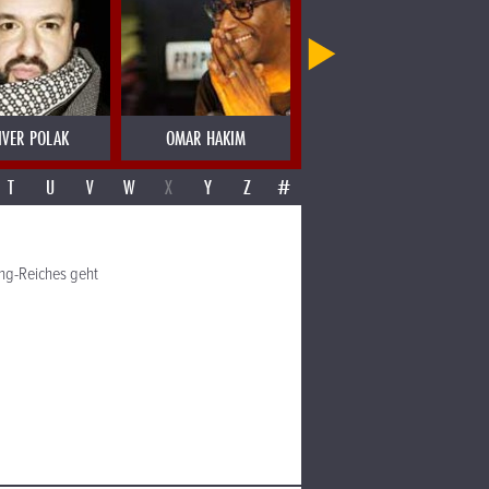
IVER POLAK
OMAR HAKIM
OMAR SOSA
T
U
V
W
X
Y
Z
#
ing-Reiches geht