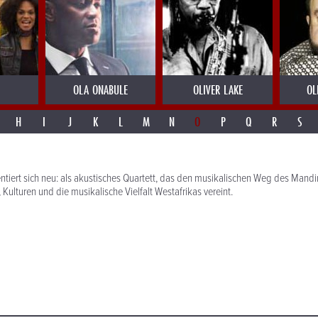
OLA ONABULE
OLIVER LAKE
OL
H
I
J
K
L
M
N
O
P
Q
R
S
ntiert sich neu: als akustisches Quartett, das den musikalischen Weg des Mand
Kulturen und die musikalische Vielfalt Westafrikas vereint.