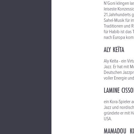
N’Goni klingen las
leiseste Konzessi
21.Jahrhunderts 
Sahel-Musik für i
Traditionen und R
für Habib ist das
nach Europa komm
ALY KEÏTA
Aly Keïta - ein V
Jazz. Er hat mit
Deutschen Jazzpre
voller Energie un
LAMINE CISS
ein Kora-Spieler 
Jazz und nordische
gründete er mit H
USA.
MAMADOU K