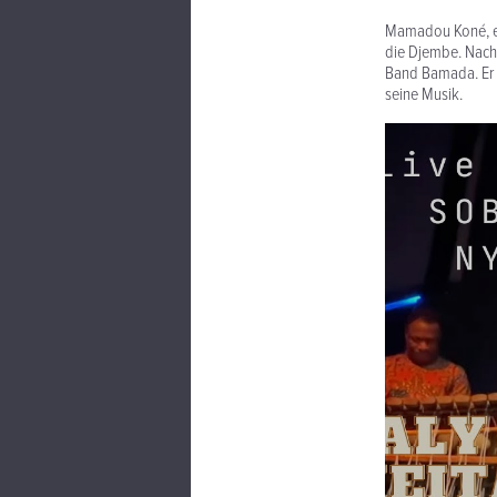
Mamadou Koné, ein
die Djembe. Nach 
Band Bamada. Er v
seine Musik.