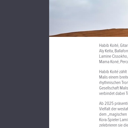
Habib Koité, Gita
Aly Keïta, Ballafon
Lamine Cissokho
Mama Koné, Perc
Habib Koité zählt
Malis einem breite
rhythmischen Trom
Gesellschaft Malis
verbindet dabei T
Ab 2025 präsentie
Vielfalt der westa
dem „magischen B
Kora-Spieler Lam
zelebrieren sie d