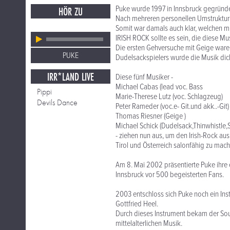
Puke wurde 1997 in Innsbruck gegründe
HÖR ZU
Nach mehreren personellen Umstrukturi
Somit war damals auch klar, welchen m
IRISH ROCK sollte es sein, die diese Mus
Die ersten Gehversuche mit Geige ware
PUKE
Dudelsackspielers wurde die Musik dic
IRR*LAND LIVE
Diese fünf Musiker -
Michael Cabas (lead voc. Bass
Pippi
Marie-Therese Lutz (voc. Schlagzeug)
Devils Dance
Peter Rameder (voc.e- Git.und akk..-Git)
Thomas Riesner (Geige )
Michael Schick (Dudelsack,Thinwhistle,
- ziehen nun aus, um den Irish-Rock aus
Tirol und Österreich salonfähig zu mach
Am 8. Mai 2002 präsentierte Puke ihre e
Innsbruck vor 500 begeisterten Fans.
2003 entschloss sich Puke noch ein Ins
Gottfried Heel.
Durch dieses Instrument bekam der Sou
mittelalterlichen Musik.