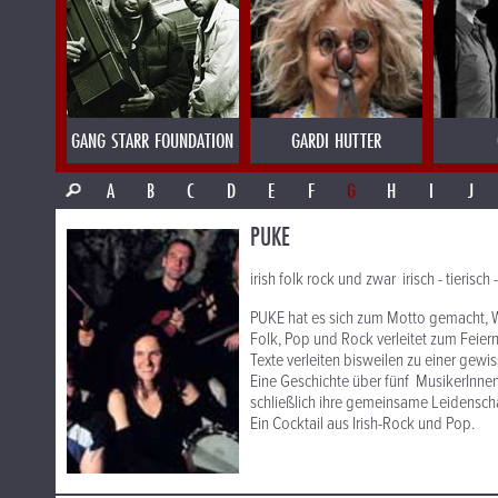
GANG STARR FOUNDATION
GARDI HUTTER
A
B
C
D
E
F
G
H
I
J
PUKE
irish folk rock und zwar irisch - tierisch -
PUKE hat es sich zum Motto gemacht, W
Folk, Pop und Rock verleitet zum Feier
Texte verleiten bisweilen zu einer gewiss
Eine Geschichte über fünf MusikerInne
schließlich ihre gemeinsame Leidensch
Ein Cocktail aus Irish-Rock und Pop.