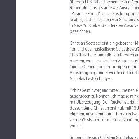
überrascht Scott auf seinem ersten A
Repertoire, das bis auf zwei Ausnahme
"Paradise Found") aus selbstkomponiert
Sextett, zu dem sich bei vier Stücken a
in New York lebenden Berklee-Absolven
bezeichnen.
Christian Scott scheint ein geborener Mu
Ton und das musikalische Selbstbewußt
Effekthascherei und gibt stattdessen au
brechen, wenn es in seinen Augen musika
jüngste Generation der Trompetentraditi
Armstrong begründet wurde und für die
Nicholas Payton bürgen.
"Ich habe mir vorgenommen, meinen eig
ausdrücken zu können. Ich mache mir ke
mit Überzeugung. Den Rücken stärkt ihm
dessen Band Christian erstmals mit 16 J
eigenen, unverkennbaren Ton zu entwick
zeitgenössischer Trompeter anzuhören, 
wollen."
So bemühte sich Christian Scott also z