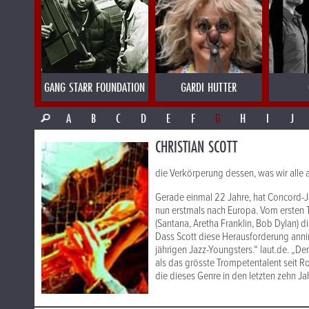
GANG STARR FOUNDATION
GARDI HUTTER
A
B
C
D
E
F
G
H
I
J
CHRISTIAN SCOTT
die Verkörperung dessen, was wir alle 
Gerade einmal 22 Jahre, hat Concord-J
nun erstmals nach Europa. Vom ersten 
(Santana, Aretha Franklin, Bob Dylan) d
Dass Scott diese Herausforderung anni
jährigen Jazz-Youngsters.“ laut.de. „D
als das grösste Trompetentalent seit 
die dieses Genre in den letzten zehn Ja