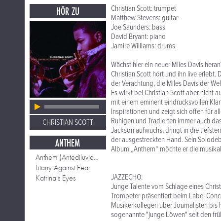
Christian Scott: trumpet
HÖR ZU
Matthew Stevens: guitar
Joe Saunders: bass
David Bryant: piano
Jamire Williams: drums
Wächst hier ein neuer Miles Davis hera
Christian Scott hört und ihn live erlebt
der Verachtung, die Miles Davis der Wel
Es wirkt bei Christian Scott aber nicht a
mit einem eminent eindrucksvollen Klan
Inspirationen und zeigt sich offen für al
Ruhigen und Tradierten immer auch das 
CHRISTIAN SCOTT
Jackson aufwuchs, dringt in die tiefste
der ausgestreckten Hand. Sein Solode
ANTHEM
Album „Anthem“ möchte er die musikalis
Anthem (Antediluvian Adaptation)
Litany Against Fear
JAZZECHO:
Katrina's Eyes
Junge Talente vom Schlage eines Christ
Trompeter präsentiert beim Label Conc
Musikerkollegen über Journalisten bis h
sogenannte "junge Löwen" seit den frü